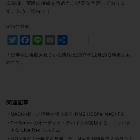
次回は、実際の接続を含めたご提案を予定しておりま
す。乞うご期待！！
SNSで共有
Twitter
Facebook
Line
Email
共
有
＊記事中に掲載されている情報は2007年12月10日時点のも
のです。
関連記事
MADIの新しい境地を切り拓く RME HDSPe MADI FX
PreSonus のオーディオ・デバイスが実現する、コンパク
トな Live Rec システム
LION迫る！一年先を見越した、Mac制作環境導入のラスト