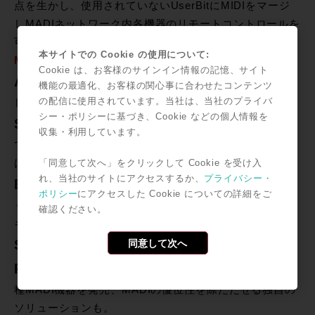
点を生かし、使用されていないUserBitにMIDIをマージ
しMADIネットワーク内各機器のリモートコントロールを
可能としています。
本サイトでの Cookie の使用について:
MADIを採用する代表的メーカー
Cookie は、お客様のサインイン情報の記憶、サイト
AMS/NEVE
デジタルコンソールのバックボーンと
機能の最適化、お客様の関心事に合わせたコンテンツ
の配信に使用されています。当社は、当社のプライバ
して早くより採用。
シー・ポリシーに基づき、Cookie などの個人情報を
Solid State Logic
各DAWのフロントエンドとし
収集・利用しています。
てMADI対応のAlpha Link MADI SXを発売開始したのを
はじめ、自社のデジタルコンソール に採用。
「同意して次へ」をクリックして Cookie を受け入
れ、当社のサイトにアクセスするか、
プライバシー・
Euphonix
デジタルコンソールの中核技術として早
ポリシー
にアクセスした Cookie についての詳細をご
くより採用、A/D,D/A,AES/EBU,Routerと各種機器とミ
確認ください。
キシングコアDSPとの接続に使用。
STUDER
同意して次へ
デジタルコンソールに採用。
RME
プロシューマー向けのPREMIUM LINEとして各
種MADI機器を発売、MADIの優位性を際たたせる独自の
ソリューションも。