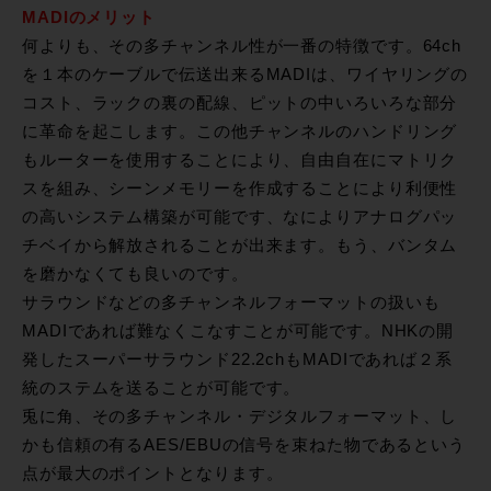
MADIのメリット
何よりも、その多チャンネル性が一番の特徴です。64ch
を１本のケーブルで伝送出来るMADIは、ワイヤリングの
コスト、ラックの裏の配線、ピットの中いろいろな部分
に革命を起こします。この他チャンネルのハンドリング
もルーターを使用することにより、自由自在にマトリク
スを組み、シーンメモリーを作成することにより利便性
の高いシステム構築が可能です、なによりアナログパッ
チベイから解放されることが出来ます。もう、バンタム
を磨かなくても良いのです。
サラウンドなどの多チャンネルフォーマットの扱いも
MADIであれば難なくこなすことが可能です。NHKの開
発したスーパーサラウンド22.2chもMADIであれば２系
統のステムを送ることが可能です。
兎に角、その多チャンネル・デジタルフォーマット、し
かも信頼の有るAES/EBUの信号を束ねた物であるという
点が最大のポイントとなります。