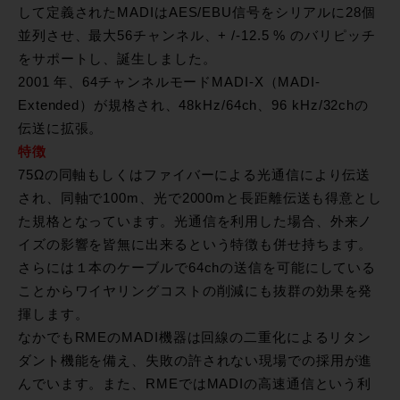
して定義されたMADIはAES/EBU信号をシリアルに28個
並列させ、最大56チャンネル、+ /-12.5 % のバリピッチ
をサポートし、誕生しました。
2001 年、64チャンネルモードMADI-X（MADI-
Extended）が規格され、48kHz/64ch、96 kHz/32chの
伝送に拡張。
特徴
75Ωの同軸もしくはファイバーによる光通信により伝送
され、同軸で100m、光で2000mと長距離伝送も得意とし
た規格となっています。光通信を利用した場合、外来ノ
イズの影響を皆無に出来るという特徴も併せ持ちます。
さらには１本のケーブルで64chの送信を可能にしている
ことからワイヤリングコストの削減にも抜群の効果を発
揮します。
なかでもRMEのMADI機器は回線の二重化によるリタン
ダント機能を備え、失敗の許されない現場での採用が進
んでいます。また、RMEではMADIの高速通信という利