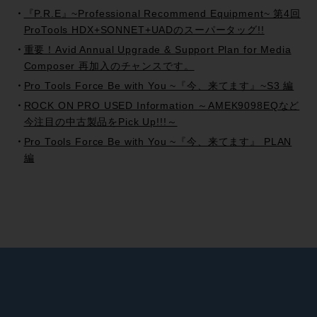
『P.R.E』~Professional Recommend Equipment~ 第4回
ProTools HDX+SONNET+UADのスーパータッグ!!
重要！Avid Annual Upgrade & Support Plan for Media
Composer 再加入のチャンスです。
Pro Tools Force Be with You ~『今、来てます』~S3 編
ROCK ON PRO USED Information ～AMEK9098EQなど
今注目の中古製品をPick Up!!!～
Pro Tools Force Be with You ~『今、来てます』 PLAN
編