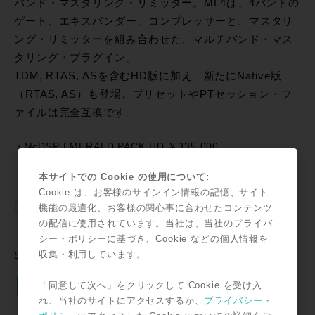
バンド・マスタリング・リミッター。ML4は、4バンドの
ゲート、エキスパンダー、コンプレッサーと、マスタリ
ング・リミッターを組み合わせた、マルチバンド・マス
タリング・プラグイン。
TDM, RTAS, ASを含むHD版に加え、新たにNative版
（RTAS, AS）も登場。プリセットやPTセッション・フ
ァイルは完全互換です。
McDSP EMERALD PACK HD ￥335,000
McDSP EMERALD PACK NATIVE（RTAS） ￥199,500
本サイトでの Cookie の使用について:
Cookie は、お客様のサインイン情報の記憶、サイト
機能の最適化、お客様の関心事に合わせたコンテンツ
の配信に使用されています。当社は、当社のプライバ
シー・ポリシーに基づき、Cookie などの個人情報を
収集・利用しています。
SNSで共有
Twitter
Facebook
Line
Email
共
「同意して次へ」をクリックして Cookie を受け入
れ、当社のサイトにアクセスするか、
プライバシー・
有