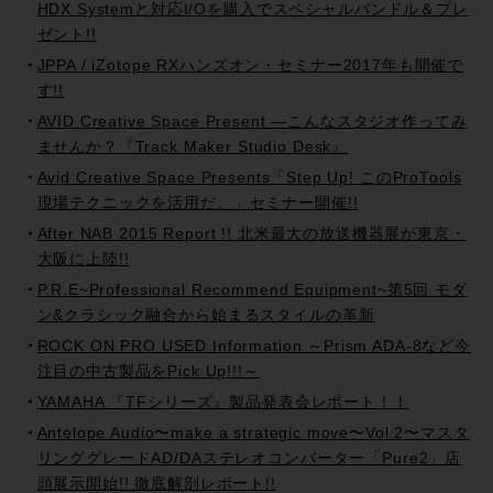
HDX Systemと対応I/Oを購入でスペシャルバンドル＆プレ
ゼント!!
JPPA / iZotope RXハンズオン・セミナー2017年も開催で
す!!
AVID Creative Space Present —こんなスタジオ作ってみ
ませんか？『Track Maker Studio Desk』
Avid Creative Space Presents「Step Up! このProTools
現場テクニックを活用だ。」セミナー開催!!
After NAB 2015 Report !! 北米最大の放送機器展が東京・
大阪に上陸!!
P.R.E~Professional Recommend Equipment~第5回 モダ
ン&クラシック融合から始まるスタイルの革新
ROCK ON PRO USED Information ～Prism ADA-8など今
注目の中古製品をPick Up!!!～
YAMAHA 『TFシリーズ』製品発表会レポート！！
Antelope Audio〜make a strategic move〜Vol.2〜マスタ
リンググレードAD/DAステレオコンバーター「Pure2」店
頭展示開始!! 徹底解剖レポート!!