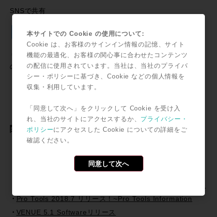
SNSで共有
Twitter
Facebook
Line
Email
共
本サイトでの Cookie の使用について:
有
Cookie は、お客様のサインイン情報の記憶、サイト
機能の最適化、お客様の関心事に合わせたコンテンツ
＊記事中に掲載されている情報は2000年02月11日時点のも
の配信に使用されています。当社は、当社のプライバ
のです。
シー・ポリシーに基づき、Cookie などの個人情報を
収集・利用しています。
「同意して次へ」をクリックして Cookie を受け入
れ、当社のサイトにアクセスするか、
プライバシー・
関連記事
ポリシー
にアクセスした Cookie についての詳細をご
確認ください。
速報：AVID S3L登場〜Pro Tools HDX meet VENUE〜
AVID VENUE乗り換えプロモーション開始！！
同意して次へ
コンパクトなライヴサウンド・ソリューションdigidesign
VENUE SC48登場！その実力をいち早くレポートします！
Pro Tools 2018.7 リリース！~Pro Tools Information
VENUE 5.1 Softwareリリース