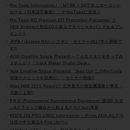
Pro Tools Information / 「MTRX + S6でモニターコント
ロール（日本語字幕版）」がYouTubeに追加！
Pro Tools HD Premium I/O Promotion~Focusrite~ !!
HDX Systemと対応I/Oを購入でスペシャルバンドル＆プレ
ゼント!!
JPPA / iZotope RXハンズオン・セミナー2017年も開催で
す!!
AVID Creative Space Present —こんなスタジオ作ってみ
ませんか？『Track Maker Studio Desk』
Avid Creative Space Presents「Step Up! このProTools
現場テクニックを活用だ。」セミナー開催!!
After NAB 2015 Report !! 北米最大の放送機器展が東京・
大阪に上陸!!
P.R.E~Professional Recommend Equipment~第5回 モダ
ン&クラシック融合から始まるスタイルの革新
ROCK ON PRO USED Information ～Prism ADA-8など今
注目の中古製品をPick Up!!!～