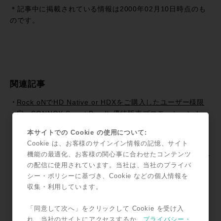
有
＊記事中に掲載されている情報は2000年02月10日時点のも
のです。
関連記事
Rock oNでHD Native or HDXをご購入したユーザー様限
定。SONNOX Smart Bundle優待販売プロモーション！
配信時代のマスタリングツール〜SONNOX Fraunhofer
本サイトでの Cookie の使用について:
Pro-Codec〜
Cookie は、お客様のサインイン情報の記憶、サイト
USTREAMアーカイブ公開中「Dr.吉田保氏直伝!! ドラムサ
機能の最適化、お客様の関心事に合わせたコンテンツ
ウンドトリートメント術」
の配信に使用されています。当社は、当社のプライバ
シー・ポリシーに基づき、Cookie などの個人情報を
倍音の効能。Sonnox Oxford Plugins / Inflater
収集・利用しています。
Pro Tools 2018.7 リリース！~Pro Tools Information
Pro Tools Information / 「MTRX + S6でモニターコント
「同意して次へ」をクリックして Cookie を受け入
ロール（日本語字幕版）」がYouTubeに追加！
れ、当社のサイトにアクセスするか、
プライバシー・