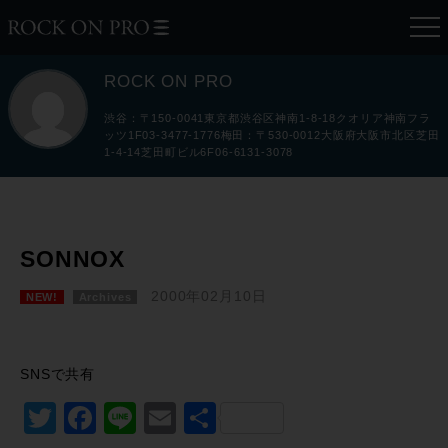
ROCK ON PRO
渋谷：〒150-0041東京都渋谷区神南1-8-18クオリア神南フラ
ッツ1F03-3477-1776梅田：〒530-0012大阪府大阪市北区芝田
1-4-14芝田町ビル6F06-6131-3078
SONNOX
2000年02月10日
NEW!
Archives
SNSで共有
Twitter
Facebook
Line
Email
共