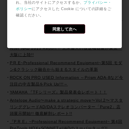
れ、当社のサイトにアクセスするか、
プライバシー・
JPPA / iZotope RXハンズオン・セミナー2017年も開催で
ポリシー
にアクセスした Cookie についての詳細をご
す!!
確認ください。
AVID Creative Space Present —こんなスタジオ作ってみ
ませんか？『Track Maker Studio Desk』
同意して次へ
Avid Creative Space Presents「Step Up! このProTools
現場テクニックを活用だ。」セミナー開催!!
After NAB 2015 Report !! 北米最大の放送機器展が東京・
大阪に上陸!!
P.R.E~Professional Recommend Equipment~第5回 モダ
ン&クラシック融合から始まるスタイルの革新
ROCK ON PRO USED Information ～Prism ADA-8など今
注目の中古製品をPick Up!!!～
YAMAHA 『TFシリーズ』製品発表会レポート！！
Antelope Audio〜make a strategic move〜Vol.2〜マスタ
リンググレードAD/DAステレオコンバーター「Pure2」店
頭展示開始!! 徹底解剖レポート!!
『P.R.E』~Professional Recommend Equipment~ 第4回
ProTools HDX+SONNET+UADのスーパータッグ!!