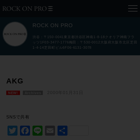
ROCK ON PRO
渋谷：〒150-0041東京都渋谷区神南1-8-18クオリア神南フラ
ッツ1F03-3477-1776梅田：〒530-0012大阪府大阪市北区芝田
1-4-14芝田町ビル6F06-6131-3078
AKG
2000年01月31日
NEW!
Archives
SNSで共有
Twitter
Facebook
Line
Email
共