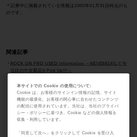
有
＊記事中に掲載されている情報は2000年01月31日時点のも
のです。
関連記事
ROCK ON PRO USED Information ～NEVE8816など今
注目の中古製品をPick Up!!!～
ROCK ON PRO USED Information ～API 525など今注目
本サイトでの Cookie の使用について:
の中古製品をPick Up!!!～
Cookie は、お客様のサインイン情報の記憶、サイト
Pro Tools 2018.7 リリース！~Pro Tools Information
機能の最適化、お客様の関心事に合わせたコンテンツ
Pro Tools Information / 「MTRX + S6でモニターコント
の配信に使用されています。当社は、当社のプライバ
ロール（日本語字幕版）」がYouTubeに追加！
シー・ポリシーに基づき、Cookie などの個人情報を
Pro Tools HD Premium I/O Promotion~Focusrite~ !!
収集・利用しています。
HDX Systemと対応I/Oを購入でスペシャルバンドル＆プレ
ゼント!!
「同意して次へ」をクリックして Cookie を受け入