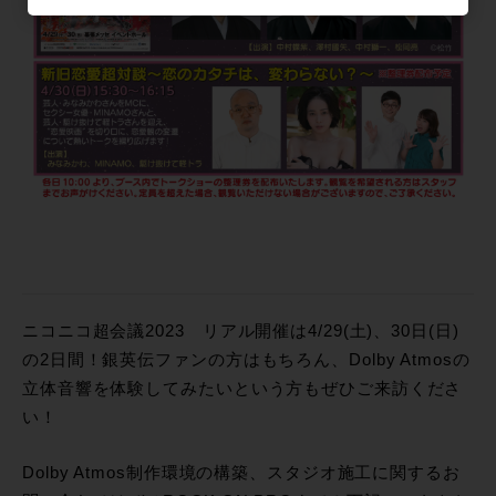
ニコニコ超会議2023 リアル開催は4/29(土)、30日(日)
の2日間！銀英伝ファンの方はもちろん、Dolby Atmosの
立体音響を体験してみたいという方もぜひご来訪くださ
い！
Dolby Atmos制作環境の構築、スタジオ施工に関するお