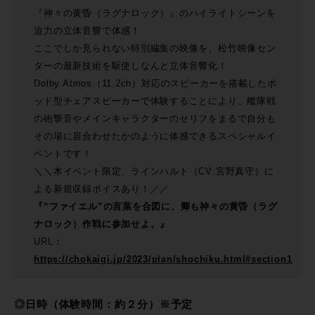
『神々の黄昏（ラグナロック）』のハイライトシーンを
迫力の立体音響で体感！
ここでしか見られない特別編集の映像を、松竹映像セン
ターの最新技術を駆使しなんと立体音響化！
Dolby Atmos（11.2ch）対応のスピーカーを搭載したポ
ッド型チェアスピーカーで体験することにより、艦隊戦
の砲撃音やメインキャラクターのセリフをまるで自分も
その場に居合わせたかのように体感できるスペシャルイ
ベントです！
＼＼本イベント限定、ラインハルト（CV:宮野真守）に
よる新規収録ボイスあり！／／
『“ファイエル”の言葉を合図に、卿も神々の黄昏（ラグ
ナロック）作戦に参加せよ。』
URL：
https://chokaigi.jp/2023/plan/shochiku.html#section1
◎日時（体験時間：約２分）※予定