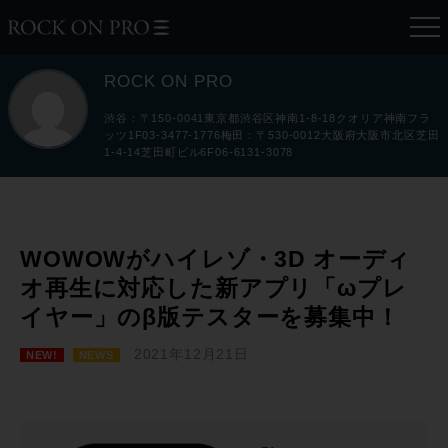
ROCK ON PRO
渋谷：〒150-0041東京都渋谷区神南1-8-18クオリア神南フラ
ッツ1F03-3477-1776梅田：〒530-0012大阪府大阪市北区芝田
1-4-14芝田町ビル6F06-6131-3078
WOWOWがハイレゾ・3D オーディ
オ再生に対応した新アプリ「ωプレ
イヤー」のβ版テスターを募集中！
2021年12月21日
NEW!
NEWS