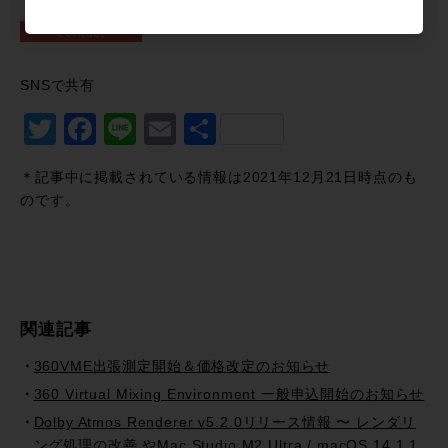
SNSで共有
Twitter
Facebook
Line
Email
共
有
＊記事中に掲載されている情報は2021年12月21日時点のも
のです。
関連記事
360VME出張測定開始＆価格改定のお知らせ
360 Virtual Mixing Environment 一般申込開始のお知らせ
Dolby Atmos Renderer v5.2.0リリース情報 〜 レンダリ
ング処理の改善 やMac Studio M2 Ultra / macOS 14.1.1