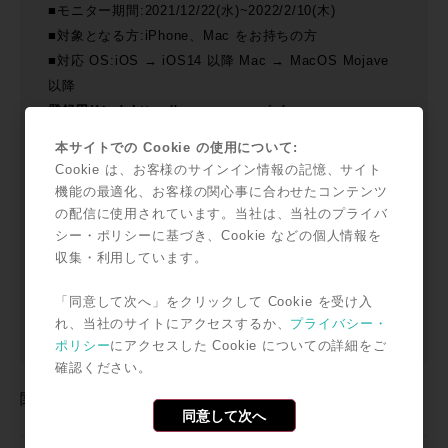
■モニター期間:2021/12/22(水)~2022/2/10(木)
■対象となる方:iPhone、Mac をお持ちの方
■対応 OS:iOS → iOS14 以降 Mac → MacOS Mojave
以降
登録用リンク
https://eq.wowow.co.jp/enq-
mem/Hires_3/
本サイトでの Cookie の使用について:
※最終登録締め切り日は2022/1/28ですが、定員になると
Cookie は、お客様のサインイン情報の記憶、サイト
募集を締め切ります。
機能の最適化、お客様の関心事に合わせたコンテンツ
※初回メールは、ご登録いただいたWEBアカウントのメ
の配信に使用されています。当社は、当社のプライバ
シー・ポリシーに基づき、Cookie などの個人情報を
ールアドレスへ12/22(水)にお送りする予定です。
収集・利用しています。
※応募多数の場合、抽選とさせていただく場合がありま
す。その場合、初回メールの配信をもって当選の連絡と
「同意して次へ」をクリックして Cookie を受け入
代えさせていただきますので届かない場合は何卒ご容赦
れ、当社のサイトにアクセスするか、
プライバシー・
ください。
ポリシー
にアクセスした Cookie についての詳細をご
確認ください。
関連リンク：
https://corporate.wowow.co.jp/
同意して次へ