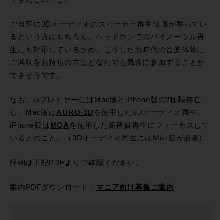
ご自宅に3Dオーディオのスピーカー再生環境が整ってい
るという方はもちろん、ヘッドホンでのバイノーラル再
生にも対応しているため、こうした新時代の音楽体験に
ご興味をお持ちの方はどなたでも気軽に参加することが
できそうです。
なお、ωプレイヤーにはMac版とiPhone版の2種類存在
し、Mac版は
AURO-3D
を使用した3Dオーディオ再生、
iPhone版は
MQA
を使用した高音質再生にフォーカスして
いるとのこと。（3Dオーディオ再生にはMac版が必要)
詳細は下記PDFよりご確認ください。
案内PDFダウンロード：
マニア向け募集ご案内