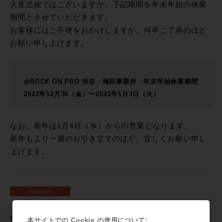
大変恐縮ではございますが、下記期間を年末年始の休業
期間とさせていただきます。
お客様にはご不便をおかけしますが、何卒ご了承のほど
お願い申し上げます。
◎ROCK ON PRO 渋谷・梅田事業所 年末年始休業期間
2022年12月30（金）〜2023年1月3日（火）
なお、新年は1月4日（水）からの営業となります。
新年もより一層のお引き立てのほど、宜しくお願い申し
上げます。
SNSで共有
本サイトでの Cookie の使用について: