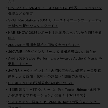
た！
Pro Tools 2026.4リリース！MPEG-H対応、トラックピン
機能などを実装
SPAT Revolution 26.04 リリース！イマーシブ・オーディ
オ制作の新たなスタンダード！
NAB SHOW 2026レポート！現地ラスベガスから随時更新
中！
360VME出張測定開始＆価格改定のお知らせ
360VME プラグインリリース & 新価格帯系のお知らせ
Avid 2025 Sales Performance Awards Audio & Music を
受賞しました!!
JAPRSトークイベント ”「内沼映二からの伝言」〜音楽感
動を伝える感性・技術への深堀〜” 開催のお知らせ
ROCK ON PRO送料規定の改定について
【期間延長】MTRXシリーズにPro Tools Ultimate永続版
が付属するプロモーションが開催！【3/31まで】
SSL UMD192 発売！USB/MADI/Danteの双方向インター
フェース