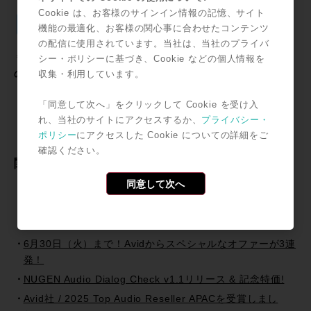
Cookie は、お客様のサインイン情報の記憶、サイト
Twitter
Facebook
Line
Email
共
機能の最適化、お客様の関心事に合わせたコンテンツ
有
の配信に使用されています。当社は、当社のプライバ
＊記事中に掲載されている情報は2022年12月15日時点のも
シー・ポリシーに基づき、Cookie などの個人情報を
のです。
収集・利用しています。
「同意して次へ」をクリックして Cookie を受け入
れ、当社のサイトにアクセスするか、
プライバシー・
ポリシー
にアクセスした Cookie についての詳細をご
確認ください。
関連記事
同意して次へ
SSL社より新型ラージフォーマットコンソールOdysseyが
発表！
Proceed Magazine 2026 販売開始！ 特集：music AI
6月30日（火）まで！Avidからスペシャルなオファーが3連
発！
NUGEN Audio Dialog Check v1.1リリース & 記念特価!
Avid社 / 2025 Top Audio Reseller APACを受賞しまし