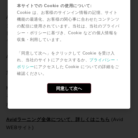
本サイトでの Cookie の使用について:
Cookie は、お客様のサインイン情報の記憶、サイト
Avidラーニング・アフィリエイトは、次世代のクリエー
機能の最適化、お客様の関心事に合わせたコンテンツ
ターやメディア・アート教育者を支援することを目的と
の配信に使用されています。当社は、当社のプライバ
シー・ポリシーに基づき、Cookie などの個人情報を
して、Avidが25年以上にわたり実施してきた教育プログ
収集・利用しています。
ラムである「
Avidラーニング
」の一部です。
「同意して次へ」をクリックして Cookie を受け入
Avidラーニングには
「アフィリエイト」「パートナー」
れ、当社のサイトにアクセスするか、
プライバシー・
「メディア・キャンパス」
の3種類があり、それぞれ、参
ポリシー
にアクセスした Cookie についての詳細をご
加資格や提供されるプログラムに違いがあります。
確認ください。
Media Composer for Studentsプログラムの提供を受け
同意して次へ
るためには、
Avidラーニング・アフィリエイト
への参加
が必要です。
Avidラーニング全体について、詳しくはこちら
(Avid
WEBサイト)