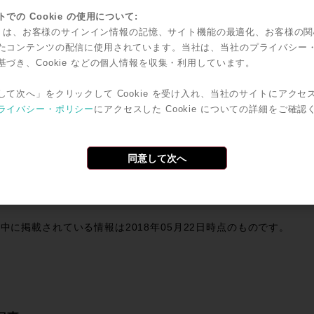
限：2018年6月15日までのご発注が対象です。
での Cookie の使用について:
xIVはホストコンピューターとの接続がThunderbolt3となりま
kie は、お客様のサインイン情報の記憶、サイト機能の最適化、お客様の
hundwrbolt2のコンピューターに接続する場合は、Thunderb
たコンテンツの配信に使用されています。当社は、当社のプライバシー
基づき、Cookie などの個人情報を収集・利用しています。
して次へ」をクリックして Cookie を受け入れ、当社のサイトにアクセ
dows PCの場合も同様ですが、HP Z8ワークステーションの場合はHP
ライバシー・ポリシー
にアクセスした Cookie についての詳細をご確認
イスカードが8月頃にリリースされる予定です。
同意して次へ
で共有
Twitter
Facebook
Line
Email
共
有
中に掲載されている情報は2018年05月22日時点のものです。