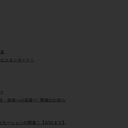
実装
の新たなスタンダード！
!!
性・技術への深堀〜” 開催のお知ら
るプロモーションが開催！【3/31まで】