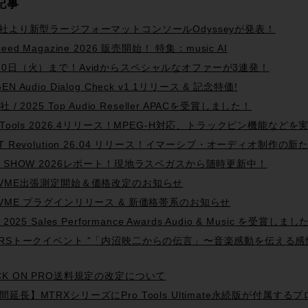
記事
L社より新型ラージフォーマットコンソールOdysseyが発表！
ceed Magazine 2026 販売開始！ 特集：music AI
30日（火）まで！Avidからスペシャルなオファーが3連発！
EN Audio Dialog Check v1.1リリース & 記念特価!
d社 / 2025 Top Audio Reseller APACを受賞しました！
o Tools 2026.4リリース！MPEG-H対応、トラックピン機能などを
AT Revolution 26.04 リリース！イマーシブ・オーディオ制作
B SHOW 2026レポート！現地ラスベガスから随時更新中！
0VME出張測定開始＆価格改定のお知らせ
0VME プラグインリリース & 新価格帯系のお知らせ
d 2025 Sales Performance Awards Audio & Music を受賞しました
PRSトークイベント ”「内沼映二からの伝言」〜音楽感動を伝える感
CK ON PRO送料規定の改定について
間延長】MTRXシリーズにPro Tools Ultimate永続版が付属す