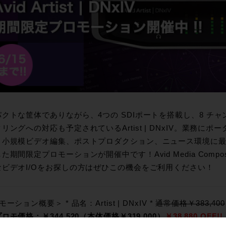
クトな筐体でありながら、4つの SDIポートを搭載し、8 チャ
リングへの対応も予定されているArtist | DNxIV。業務にポ
小規模ビデオ編集、ポストプロダクション、ニュース環境
た期間限定プロモーションが開催中です！Avid Media Com
なビデオI/Oをお探しの方はぜひこの機会をご利用ください！
ーション概要＞ * 品名：Artist | DNxIV *
通常価格￥383,400
ロモ価格：￥344,520（本体価格￥319,000）
￥38,880 OFF!!