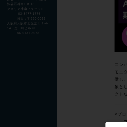
渋谷区神南1-8-18
クオリア神南フラッツ1F
03-3477-1776
梅田：〒530-0012
大阪府大阪市北区芝田 1-4-
14 芝田町ビル 6F
06-6131-3078
コンパ
モニタ
供し、
象とし
クト
<プロモ
→プ