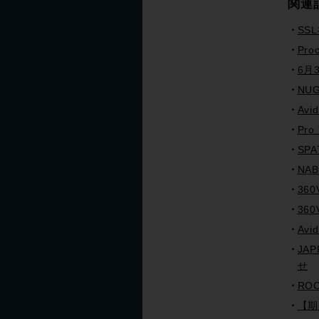
関連
SS
Pro
6月
NUG
Avi
Pr
SP
NA
36
36
Avi
JA
せ
RO
【期