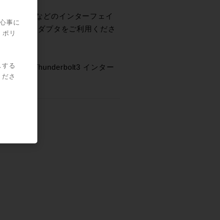
す。MacProなどのインターフェイ
関心事に
olt2→3変換アダプタをご利用くださ
・ポリ
スする
からThunderbolt3 インター
くださ