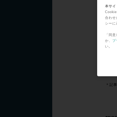
* 期
本サイト
※DN
Coo
スがT
合わせ
い。
シーに
「同意
Win
か、
プ
フェ
い。
SNS
＊記事