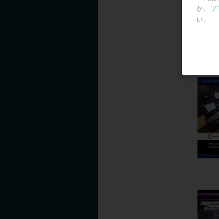
か、
プ
い。