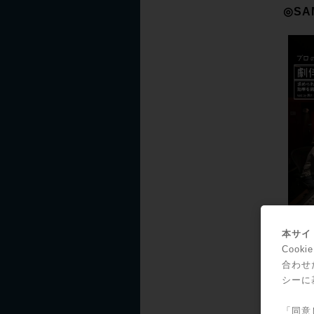
◎SA
本サイト
Coo
合わせ
シーに
「同意