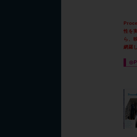
Pro
性を
ら、
網羅し
◎P