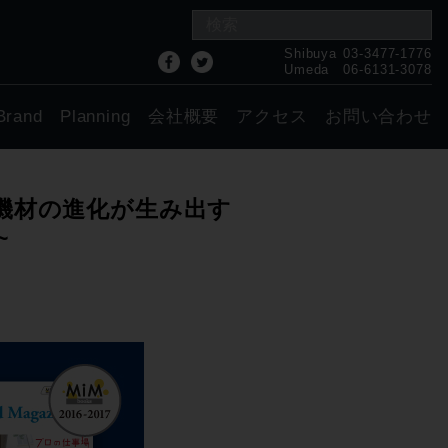
Shibuya
03-3477-1776
Umeda
06-6131-3078
Brand
Planning
会社概要
アクセス
お問い合わせ
017 ~機材の進化が生み出す
~