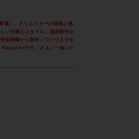
ロの仕事場」、クリエイターの情熱と感
新しい仕事のスタイル。楽曲制作か
の技術情報から制作ノウハウまでを
agazineです、さぁご一緒に!!