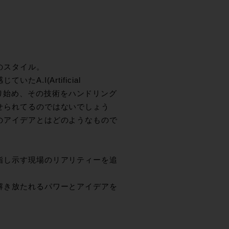
のスタイル。
A.I(Artificial
の中に入り始め、その技術をハンドリング
せられてるのではないでしょう
のアイデアとはどのようなもので
。
指し示す現場のリアリティーを追
解き放たれるパワーとアイデアを