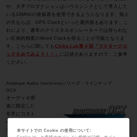
や、大手プロダクションはハウスシンクとして導入して
いる10MHzの発振器を使用できるようになります。個人
の方ならば、GPS Clockといった選択肢もあります。こ
れにより、通常のクリスタルオシレーターでは得られな
い圧倒的精度のWord Clockを得ることが可能となりま
す。こちらに関しても
Chiba Lab第４回「マスタークロ
ックをみてみよう！！」
に記述がありますので、ご参考
ください。
Antelope Audio Isochroneシリーズ・ラインナップ
OCX
オーディオ用
途に限定した
非常にコスト
パフォーマン
スの高いモデ
本サイトでの Cookie の使用について: