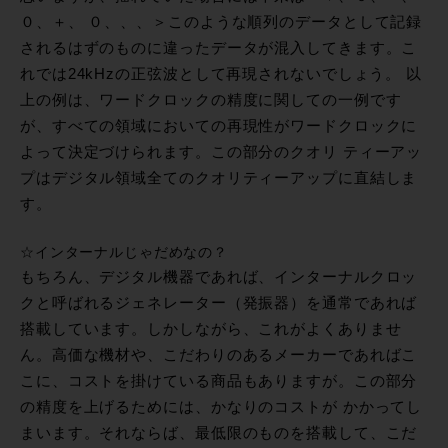
０、＋、 ０、、、＞このような順列のデータとして記録
されるはずのものに違ったデータが混入してきます。こ
れでは24kHzの正弦波として再現されないでしょう。 以
上の例は、ワードクロックの精度に関しての一例です
が、すべての領域においての再現性がワードクロックに
よって決定づけられます。この部分のクオリ ティーアッ
プはデジタル領域全てのクオリティーアップに直結しま
す。
☆インターナルじゃだめなの？
もちろん、デジタル機器であれば、インターナルクロッ
クと呼ばれるジェネレーター（発振器）を通常であれば
搭載しています。しかしながら、これがよくありませ
ん。高価な機材や、こだわりのあるメーカーであればこ
こに、コストを掛けている商品もありますが。この部分
の精度を上げるためには、かなりのコストが かかってし
まいます。それならば、最低限のものを搭載して、こだ