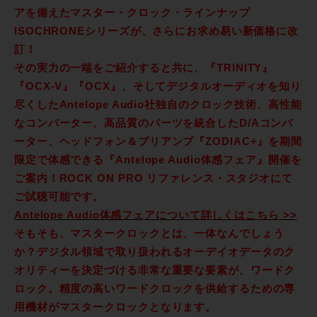
アを備えたマスター・クロック・ラインナップ
ISOCHRONEシリーズが、さらにお求め易い新価格に改
訂！
その実力の一端をご紹介すると共に、『TRINITY』
『OCX-V』『OCX』、そしてデジタルオーディオを知り
尽くしたAntelope Audio社独自のクロック技術、高性能
なコンバーター、高品質のパーツを統合したD/Aコンバ
ーター、ヘッドフォン＆プリアンプ『ZODIAC+』を期間
限定で体感できる『
Antelope Audio体感フェア』開催を
ご案内！ROCK ON PRO リファレンス・スタジオにて
ご試聴可能です。
Antelope Audio体感フェアについて詳しくはこちら >>
そもそも、
マスタークロックとは、一体なんでしょう
か？デジタル領域で取り扱われるオーデイオデータのク
オリティーを決定づける非常な重要な要素が、ワードク
ロック。精度の高いワードクロックを供給するための専
用機材がマスタークロックとなります。