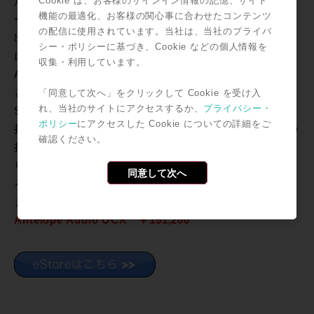
Cookie は、お客様のサインイン情報の記憶、サイト
ル。8系統のワ
機能の最適化、お客様の関心事に合わせたコンテンツ
ードクロック
の配信に使用されています。当社は、当社のプライバ
出力とは別途
シー・ポリシーに基づき、Cookie などの個人情報を
に2系統の
収集・利用しています。
AES/EBU出力
と2系統の
「同意して次へ」をクリックして Cookie を受け入
れ、当社のサイトにアクセスするか、
プライバシー・
S/PDIF出力を備えます。これにより、Word Clock Inを
ポリシー
にアクセスした Cookie についての詳細をご
持たない機器にもクロックの供給が可能となり、OCＸの
確認ください。
持つ高い精度のクロックの恩恵を受けることが可能とな
ります。Sample Rateも32~192kHzと幅広く対応。もち
同意して次へ
ろん、OVENテクノロジー、Atomic Clockも搭載してい
ます。
Antelope Audio OCX ￥151,200