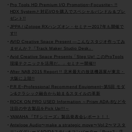
Pro Tools HD Premium I/O Promotion~Focusrite~ !!
HDX Systemと対応I/Oを購入でスペシャルバンドル＆プレ
ゼント!!
JPPA / iZotope RXハンズオン・セミナー2017年も開催で
す!!
AVID Creative Space Present —こんなスタジオ作ってみ
ませんか？『Track Maker Studio Desk』
Avid Creative Space Presents「Step Up! このProTools
現場テクニックを活用だ。」セミナー開催!!
After NAB 2015 Report !! 北米最大の放送機器展が東京・
大阪に上陸!!
P.R.E~Professional Recommend Equipment~第5回 モダ
ン&クラシック融合から始まるスタイルの革新
ROCK ON PRO USED Information ～Prism ADA-8など今
注目の中古製品をPick Up!!!～
YAMAHA 『TFシリーズ』製品発表会レポート！！
Antelope Audio〜make a strategic move〜Vol.2〜マスタ
リンググレードAD/DAステレオコンバーター「Pure2」店