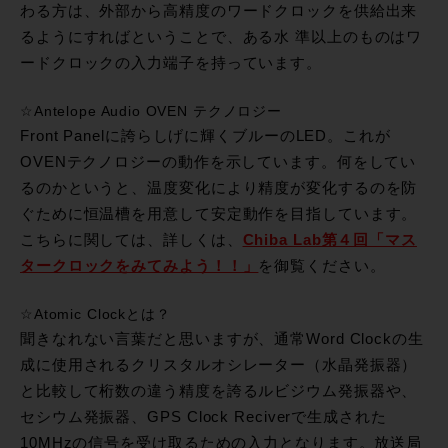
わる方は、外部から高精度のワードクロックを供給出来
るようにすればということで、ある水 準以上のものはワ
ードクロックの入力端子を持っています。
☆Antelope Audio OVEN テクノロジー
Front Panelに誇らしげに輝くブルーのLED。これが
OVENテクノロジーの動作を示しています。何をしてい
るのかというと、温度変化により精度が変化するのを防
ぐために恒温槽を用意して安定動作を目指しています。
こちらに関しては、詳しくは、
Chiba Lab第４回「マス
タークロックをみてみよう！！」
を御覧ください。
☆Atomic Clockとは？
聞きなれない言葉だと思いますが、通常Word Clockの生
成に使用されるクリスタルオシレーター（水晶発振器）
と比較して桁数の違う精度を誇るルビジウム発振器や、
セシウム発振器、GPS Clock Reciverで生成された
10MHzの信号を受け取るための入力となります。放送局