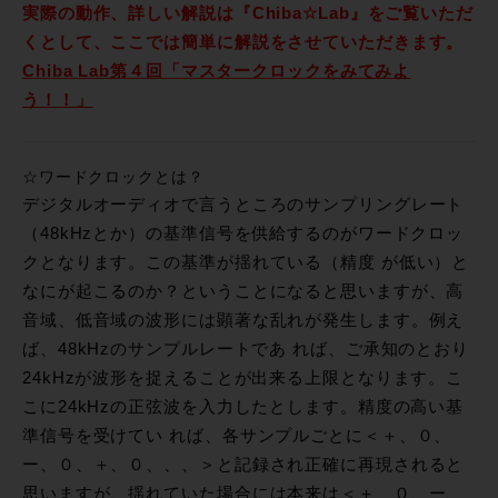
実際の動作、詳しい解説は『Chiba☆Lab』をご覧いただ
くとして、ここでは簡単に解説をさせていただきます。
Chiba Lab第４回「マスタークロックをみてみよ
う！！」
☆ワードクロックとは？
デジタルオーディオで言うところのサンプリングレート
（48kHzとか）の基準信号を供給するのがワードクロッ
クとなります。この基準が揺れている（精度 が低い）と
なにが起こるのか？ということになると思いますが、高
音域、低音域の波形には顕著な乱れが発生します。例え
ば、48kHzのサンプルレートであ れば、ご承知のとおり
24kHzが波形を捉えることが出来る上限となります。こ
こに24kHzの正弦波を入力したとします。精度の高い基
準信号を受けてい れば、各サンプルごとに＜＋、０、
ー、０、＋、０、、、＞と記録され正確に再現されると
思いますが、揺れていた場合には本来は＜＋、０、ー、