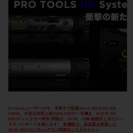
ProToolsユーザーが今、世界中で話題のnew HD I/OとHD
OMNI。今回日本初上陸のHD OMNI一号機を、ROCK ON
PROディレクター岡田 詞朗が、AVID 小林 稔朗氏と共にハン
ズオンレポートを致します!
多機能で、高品質を実現した
NEW HD I/OとHeat PT8.1詳細はこちらから＞＞