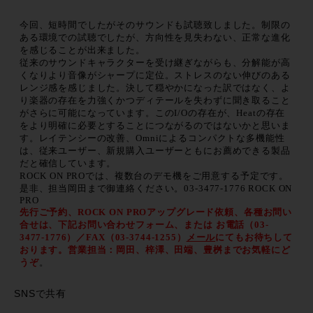
今回、短時間でしたがそのサウンドも試聴致しました。制限の
ある環境での試聴でしたが、方向性を見失わない、正常な進化
を感じることが出来ました。
従来のサウンドキャラクターを受け継ぎながらも、分解能が高
くなりより音像がシャープに定位。ストレスのない伸びのある
レンジ感を感じました。決して穏やかになった訳ではなく、よ
り楽器の存在を力強くかつディテールを失わずに聞き取ること
がさらに可能になっています。このI/Oの存在が、Heatの存在
をより明確に必要とすることにつながるのではないかと思いま
す。レイテンシーの改善、Omniによるコンパクトな多機能性
は、従来ユーザー、新規購入ユーザーともにお薦めできる製品
だと確信しています。
ROCK ON PROでは、複数台のデモ機をご用意する予定です。
是非、担当岡田まで御連絡ください。03-3477-1776 ROCK ON
PRO
先行ご予約、ROCK ON PROアップグレード依頼、各種お問い
合せ
は、下記お問い合わせフォーム、または お電話（03-
3477-1776）／FAX（03-3744-1255）
メール
にてもお待ちして
おります。営業担当：岡田、梓澤、田端、豊桝までお気軽にど
うぞ
。
SNSで共有