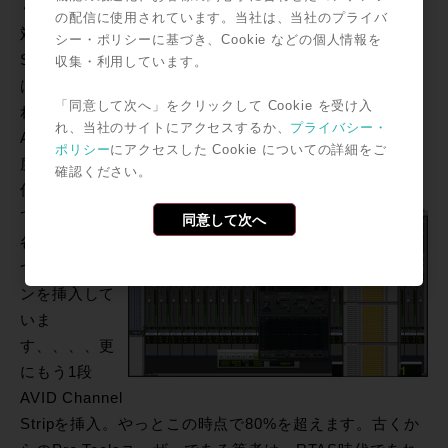
く更にAUX trackを500track作成!!そしてその500trackに
の配信に使用されています。当社は、当社のプライバ
対して、おもむろに『option + Shift』を押しながら
シー・ポリシーに基づき、Cookie などの個人情報を
Signal Generatorを挿入します。（サウンドがない部分
収集・利用しています。
はプラグインのCPUリソースを開放してしまうため）こ
「同意して次へ」をクリックして Cookie を受け入
れでもCPUはまだまだ空いています、そこで次の段に
れ、当社のサイトにアクセスするか、
プライバシー・
AVID Channel Stripを挿入。それでもまだ50%~60%程
ポリシー
にアクセスした Cookie についての詳細をご
度。
確認ください。
何気なく書い
ていますが、
同意して次へ
各段に500こず
つのプラグイ
ンを挿入して
いま
す、、、、更
にもう1段
AVID Channel
Stripを挿入。やっとこの時点で80%を超えます。古くか