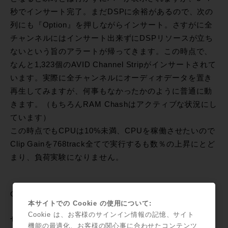
秒でインサート完了。まだDSPに余裕があるので、次の
列にも『Option』を押しながらインサート。さすがに全
チャンネルにはインサート出来ずにDSPリソースが立ち
ないという旨のアラートが帰ってきます。この時点で、
なんと1,323個のAVID Channel Stripがインサートされて
います。実際に全チャンネルにオーディオデータを置き
再生してみますが、何事もなかったかのように普通に動
きます。（もちろんRAM Chashはアクティブな状況にし
ています）
この時点でもCPUは10%未満、CPUを稼働させたいので
Clip Gainを768track全てで実行するも数％の上昇にとど
まり、負荷実験になりません。
CPUをフル稼働させるには、、、
本サイトでの Cookie の使用について:
Cookie は、お客様のサインイン情報の記憶、サイト
せっかくの負荷実験、なんとかCPUをフル稼働させるべ
機能の最適化、お客様の関心事に合わせたコンテンツ