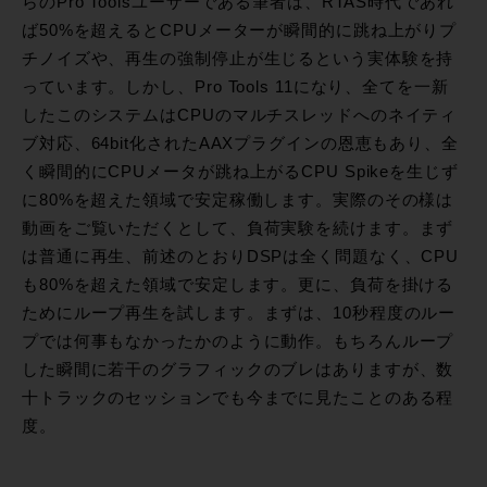
らのPro Toolsユーザーである筆者は、RTAS時代であれ
ば50%を超えるとCPUメーターが瞬間的に跳ね上がりプ
チノイズや、再生の強制停止が生じるという実体験を持
っています。しかし、Pro Tools 11になり、全てを一新
したこのシステムはCPUのマルチスレッドへのネイティ
ブ対応、64bit化されたAAXプラグインの恩恵もあり、全
く瞬間的にCPUメータが跳ね上がるCPU Spikeを生じず
に80%を超えた領域で安定稼働します。実際のその様は
動画をご覧いただくとして、負荷実験を続けます。まず
は普通に再生、前述のとおりDSPは全く問題なく、CPU
も80%を超えた領域で安定します。更に、負荷を掛ける
ためにループ再生を試します。まずは、10秒程度のルー
プでは何事もなかったかのように動作。もちろんループ
した瞬間に若干のグラフィックのブレはありますが、数
十トラックのセッションでも今までに見たことのある程
度。