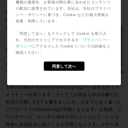
機能の最適化、お客様の関心事に合わせたコンテンツ
今が旬のMastering方法といえるのではないでしょうか。
の配信に使用されています。当社は、当社のプライバ
◎3Band Mluti-band dynamics
シー・ポリシーに基づき、Cookie などの個人情報を
Mluti-Band Dynamics
収集・利用しています。
の効果、必要性は、誰
「同意して次へ」をクリックして Cookie を受け入
もが一度は体感してい
れ、当社のサイトにアクセスするか、
プライバシー・
ると思いますが、周波
ポリシー
にアクセスした Cookie についての詳細をご
数クロスのポイントを
確認ください。
リニアフェイズ処理
し、各バンドごとに全
同意して次へ
てのパラメーターにア
クセス出来て追い込め
るMD3のMluti-Band Dynamicsはやはり一歩先を行くク
オリティーを誇ります。そしてこの部分もM/S分離での
処理が可能。EQでも書きましたが、今までと全く違った
アプローチでのMasteringが可能となります。位相感、ス
テレオワイズ、センター成分のボリュームなど、いとも
簡単に自由自在に扱うことが可能となります。かかり具