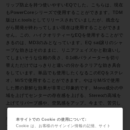
リップ防止を持つ使いやすいEQでした。こちらは、現在
もPowerCoreシリーズで使用することができます。TDM
版はt.c.toolsとしてリリースされていましたが、残念な
がら開発が終わってしまい現在は使用することができま
せん。この、ハイクオリティーなEQを使用することがで
きるのは、MD3のみとなっています。EQ sat譲りのシャ
ープな効きはそのままに、リニアフェイズかと勘違いし
てしまいそうな位相の良さ、0.1dBパラメーターを切り
替えただけではっきりと違いの分かるクリアな効き具合
をしています。単品でも使用したくなるこのEQをステレ
オ、M/Sで使用することができます。やはりM/Sで使用
した際の新鮮な効果が非常に印象的です。Mono成分の中
域を上げてセンターの存在感を上げる、Stereoの高域を
上げてリバーブ感や、空気感をアップ。今まで、苦労し
て付けていたニュアンスが、いとも簡単に操作すること
が可能です。MassivePack 7には他にもbx_Digitalとい
本サイトでの Cookie の使用について:
うM/S分離をしてのMastering EQもあります。まさに、
Cookie は、お客様のサインイン情報の記憶、サイト