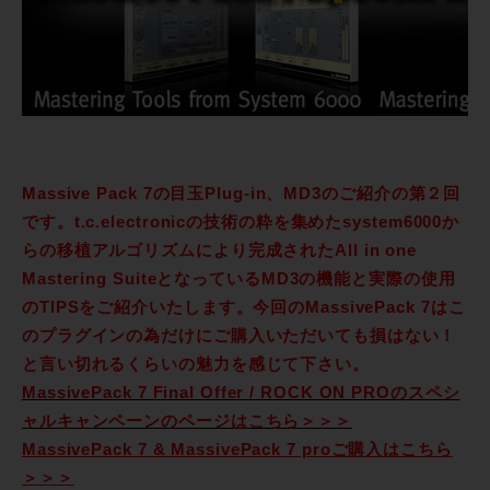
Massive Pack 7の目玉Plug-in、MD3のご紹介の第２回
です。t.c.electronicの技術の粋を集めたsystem6000か
らの移植アルゴリズムにより完成されたAll in one
Mastering SuiteとなっているMD3の機能と実際の使用
のTIPSをご紹介いたします。今回のMassivePack 7はこ
のプラグインの為だけにご購入いただいても損はない！
と言い切れるくらいの魅力を感じて下さい。
MassivePack 7 Final Offer / ROCK ON PROのスペシ
ャルキャンペーンのページはこちら＞＞＞
MassivePack 7 & MassivePack 7 proご購入はこちら
＞＞＞