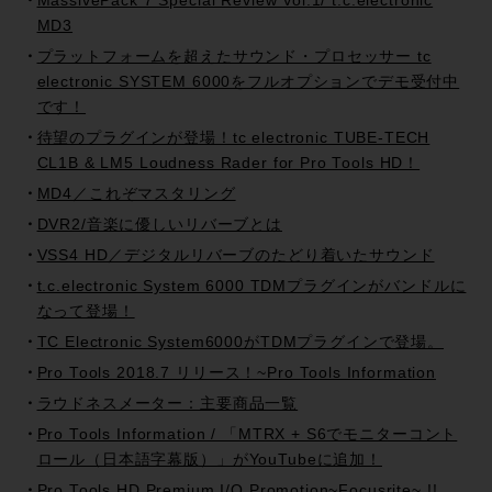
MassivePack 7 Special Review Vol.1/ t.c.electronic
MD3
プラットフォームを超えたサウンド・プロセッサー tc
electronic SYSTEM 6000をフルオプションでデモ受付中
です！
待望のプラグインが登場！tc electronic TUBE-TECH
CL1B & LM5 Loudness Rader for Pro Tools HD！
MD4／これぞマスタリング
DVR2/音楽に優しいリバーブとは
VSS4 HD／デジタルリバーブのたどり着いたサウンド
t.c.electronic System 6000 TDMプラグインがバンドルに
なって登場！
TC Electronic System6000がTDMプラグインで登場。
Pro Tools 2018.7 リリース！~Pro Tools Information
ラウドネスメーター：主要商品一覧
Pro Tools Information / 「MTRX + S6でモニターコント
ロール（日本語字幕版）」がYouTubeに追加！
Pro Tools HD Premium I/O Promotion~Focusrite~ !!