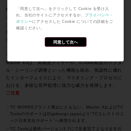
「同意して次へ」をクリックして Cookie を受け入
Master X3は、ヴァーチャル・ファイナライザーとも言
れ、当社のサイトにアクセスするか、
プライバシー・
えるマルチバンド・ダイナミクス・プロセッサーです。
ポリシー
にアクセスした Cookie についての詳細をご
エキスパンダー/コンプレッサー/リミッターを統合し、音
確認ください。
量と音圧の両面からマスターのバランスを整えます。ま
た、マスター全体の特性を方向付けるための”ターゲッ
同意して次へ
ト・カーブ”機能を搭載する事により、目的のマスターバ
ランスに素早く近づく事が出来ます。
Master X3は、高精度ディザーや、0.05dB精度のデジタ
ル・シーリング調整といった機能も統合。視認性に優れ
たインターフェイスにより、マスタリング・プロセスに
おける、多様な音声処理に強力な威力を発揮します。
ご注意
TC WORKSブランド廃止にともない、Master XおよびTC
ToolsのサポートはDigidesign japanより”TCエレクトロニ
ック日本支社サポート”へ移管されます。
TC Toolsは最終バージョン3.7にて生産完了となりますの