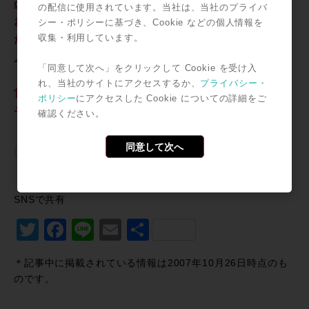
digidesign Controllerの比較表もご覧下さい>>
の配信に使用されています。当社は、当社のプライバ
お見積もり、ご相談は、下記お問い合わせフォーム、ま
シー・ポリシーに基づき、Cookie などの個人情報を
収集・利用しています。
たは お電話（03-3477-1776）／FAX（03-3744-1255）
メール
にてもお待ちしております。
「同意して次へ」をクリックして Cookie を受け入
れ、当社のサイトにアクセスするか、
プライバシー・
営業担当：岡田、梓澤、伊藤、前田までお気軽にどう
ポリシー
にアクセスした Cookie についての詳細をご
ぞ。
確認ください。
同意して次へ
SNSで共有
Twitter
Facebook
Line
Email
共
有
＊記事中に掲載されている情報は2007年10月26日時点のも
のです。