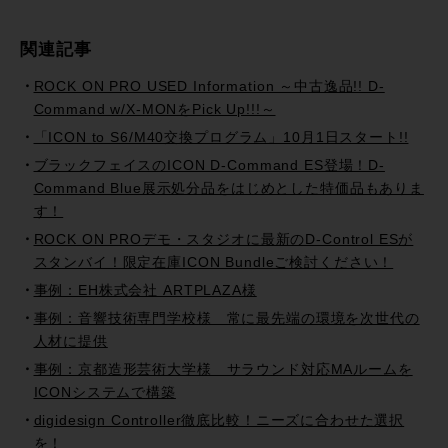
関連記事
ROCK ON PRO USED Information ～中古逸品!! D-
Command w/X-MONをPick Up!!!～
「ICON to S6/M40交換プログラム」10月1日スタート!!
ブラックフェイスのICON D-Command ES登場！D-
Command Blue展示処分品をはじめとした特価品もありま
す！
ROCK ON PROデモ・スタジオに最新のD-Control ESが
スタンバイ！限定在庫ICON Bundleご検討ください！
事例：EH株式会社 ARTPLAZA様
事例：音響技術専門学校様 常に最先端の環境を次世代の
人材に提供
事例：京都造形芸術大学様 サラウンド対応MAルームを
ICONシステムで構築
digidesign Controller徹底比較！ニーズに合わせた選択
を！