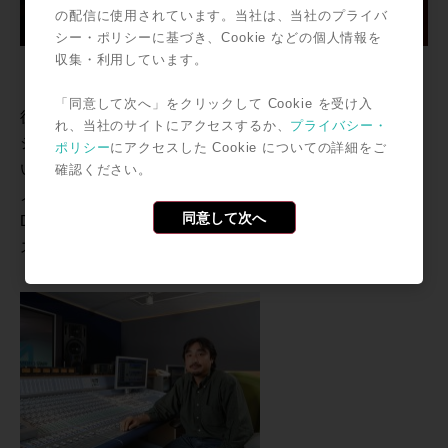
の配信に使用されています。当社は、当社のプライバ
シー・ポリシーに基づき、Cookie などの個人情報を
収集・利用しています。
「同意して次へ」をクリックして Cookie を受け入
後方のデスクには、MachintoshベースのPro Tools|HD1
れ、当社のサイトにアクセスするか、
プライバシー・
システムを準備。作業効率のアップとともに、様々な使
ポリシー
にアクセスした Cookie についての詳細をご
い方にも対応が可能。
確認ください。
メインシステムはAVOption|V10にHP xw8200ベースの
同意して次へ
D-Control 32Fader仕様のICONシステムを構築。Avidシ
ステムとのOMFを使用したシームレスな環境を実現。