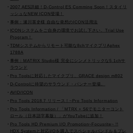
2007 AES詳細！D-Control ES Comming Soon！スタイリ
ッシュなNEW ICON登場！
事例：瀬川英史様 自由な発想のICON活用法
ICONシステムをご自身の環境でお試し下さい。Trial Use
Program！
TDMシステムからリモート可能な8chマイクプリAphex
1788A
事例：MATRIX Studio様 完全にシンメトリックな5.1chサ
ラウンド
Pro Toolsに対応したマイクプリ、GRACE design m802
D-Controlに待望のサラウンド・パンナー登場。
AVID/ICON
Pro Tools 2018.7 リリース！~Pro Tools Information
Pro Tools Information / 「MTRX + S6でモニターコント
ロール（日本語字幕版）」がYouTubeに追加！
Pro Tools HD Premium I/O Promotion~Focusrite~ !!
HDX Systemと対応I/Oを購入でスペシャルバンドル＆プレ