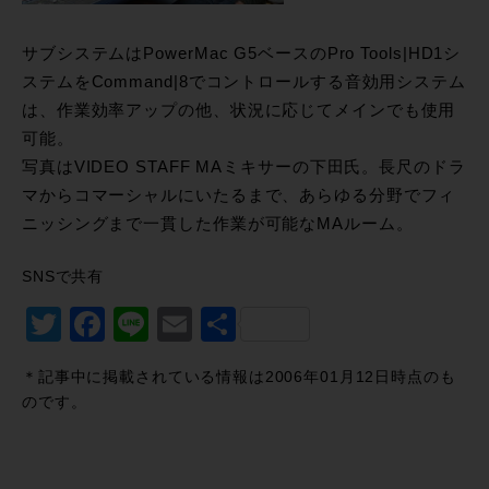
サブシステムはPowerMac G5ベースのPro Tools|HD1シ
ステムをCommand|8でコントロールする音効用システム
は、作業効率アップの他、状況に応じてメインでも使用
可能。
写真はVIDEO STAFF MAミキサーの下田氏。長尺のドラ
マからコマーシャルにいたるまで、あらゆる分野でフィ
ニッシングまで一貫した作業が可能なMAルーム。
SNSで共有
Twitter
Facebook
Line
Email
共
有
＊記事中に掲載されている情報は2006年01月12日時点のも
のです。