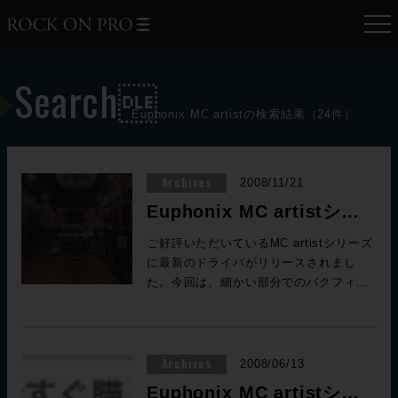
Search
Euphonix MC artistの検索結果
（24件）
Archives
2008/11/21
Euphonix MC artistシリ
ーズ Ver1.2.2発表
ご好評いただいているMC artistシリーズ
に最新のドライバがリリースされまし
た。今回は、細かい部分でのバクフィッ
クスが中心となっていますが、近日中に
メジャーアプデートとなるVer1.3の準備
も進められているとのことです。ユーザ
ーからの要望の強いPro Toolsの操作に関
Archives
2008/06/13
しての不具合の解消、ユーザープリセッ
Euphonix MC artistシリ