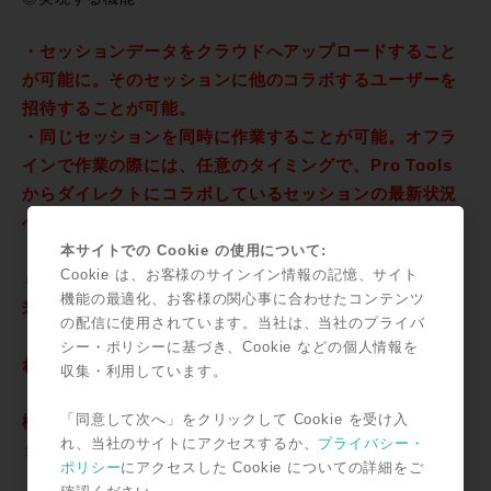
・セッションデータをクラウドへアップロードすること
が可能に。そのセッションに他のコラボするユーザーを
招待することが可能。
・同じセッションを同時に作業することが可能。オフラ
インで作業の際には、任意のタイミングで、Pro Tools
からダイレクトにコラボしているセッションの最新状況
へアップデートすることが出来ます。
・オーディオとMIDIトラックはもちろん、編集データ、
本サイトでの Cookie の使用について:
Cookie は、お客様のサインイン情報の記憶、サイト
ミキシング情報、オートメーション情報などがコラボ出
機能の最適化、お客様の関心事に合わせたコンテンツ
来ます。
の配信に使用されています。当社は、当社のプライバ
・メタデータによる管理で変更の履歴が自動的に保存さ
シー・ポリシーに基づき、Cookie などの個人情報を
れます。
収集・利用しています。
・Pro Toolsに実装されたテキストベースでのチャット
「同意して次へ」をクリックして Cookie を受け入
機能でコラボしているユーザー同士でのコミュニケーシ
れ、当社のサイトにアクセスするか、
プライバシー・
ョンが可能。
ポリシー
にアクセスした Cookie についての詳細をご