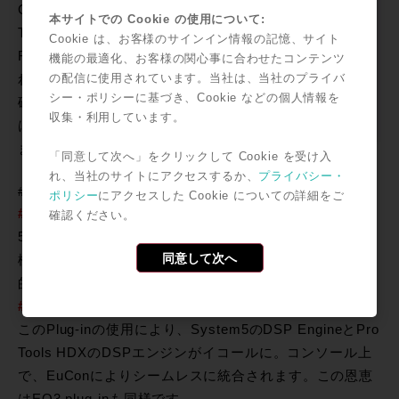
Clip Gainで調整をするとReal
本サイトでの Cookie の使用について:
Timeに波形表示が変化。同様に
Cookie は、お客様のサインイン情報の記憶、サイト
FadeもReal Time Renderingさ
機能の最適化、お客様の関心事に合わせたコンテンツ
の配信に使用されています。当社は、当社のプライバ
れるので視覚的にFadeの状況
シー・ポリシーに基づき、Cookie などの個人情報を
確認が可能です。作業の効率化
収集・利用しています。
は、視覚情報の充実にまで及び
ます。
「同意して次へ」をクリックして Cookie を受け入
れ、当社のサイトにアクセスするか、
プライバシー・
#4 EuCon Phase 2
ポリシー
にアクセスした Cookie についての詳細をご
#4-1 Pro Tools全てのコマンドを網羅
確認ください。
500以上に及ぶコマンドの追加により、Pro Tools全ての
同意して次へ
機能を網羅。EuCon対応コントローラーの利便性が圧倒
的に向上。
#4-2 System5から移植されたChannel Strio Plug-in
このPlug-inの使用により、System5のDSP EngineとPro
Tools HDXのDSPエンジンがイコールに。コンソール上
で、EuConによりシームレスに統合されます。この恩恵