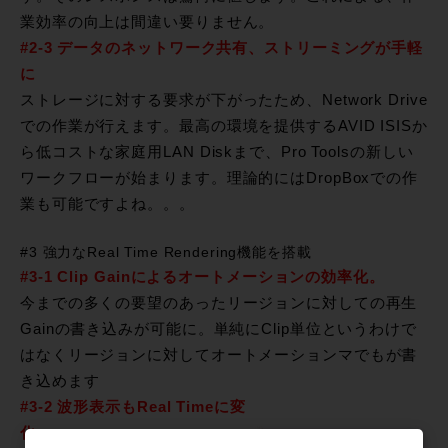
業効率の向上は間違い要りません。
#2-3 データのネットワーク共有、ストリーミングが手軽
に
ストレージに対する要求が下がったため、Network Drive
での作業が行えます。最高の環境を提供するAVID ISISか
ら低コストな家庭用LAN Diskまで、Pro Toolsの新しい
ワークフローが始まります。理論的にはDropBoxでの作
業も可能ですよね。。。
#3 強力なReal Time Rendering機能を搭載
#3-1 Clip Gainによるオートメーションの効率化。
今までの多くの要望のあったリージョンに対しての再生
Gainの書き込みが可能に。単純にClip単位というわけで
はなくリージョンに対してオートメーションマでもが書
き込めます
#3-2 波形表示もReal Timeに変
化