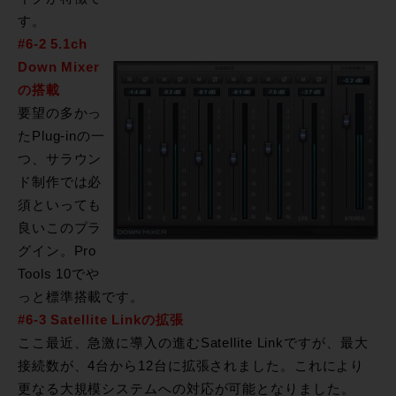
す。
#6-2 5.1ch
Down Mixer
の搭載
要望の多かっ
たPlug-inの一
つ、サラウン
ド制作では必
須といっても
良いこのプラ
グイン。Pro
Tools 10でや
っと標準搭載です。
#6-3 Satellite Linkの拡張
ここ最近、急激に導入の進むSatellite Linkですが、最大
接続数が、4台から12台に拡張されました。これにより
更なる大規模システムへの対応が可能となりました。