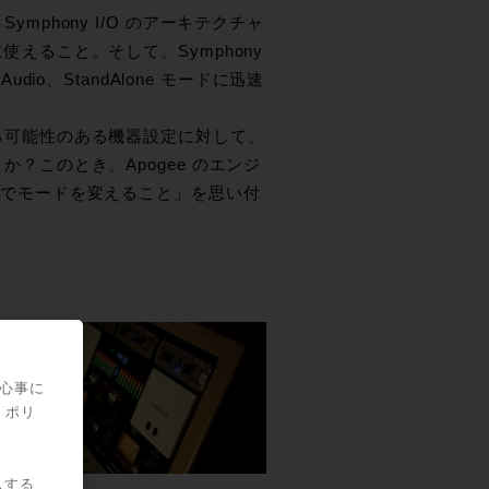
mphony I/O のアーキテクチャ
えること。そして、Symphony
e Audio、StandAlone モードに迅速
る可能性のある機器設定に対して、
？このとき、Apogee のエンジ
ことでモードを変えること」を思い付
。多く
まし
スタム
関心事に
・ポリ
ールで
リア
スする