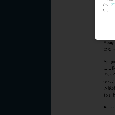
ンプの
か、
プ
品で
い。
考して
このよ
は、
を生
Apo
にな
Apog
ここ数
のハイ
使った
ム以外
化す
Audio