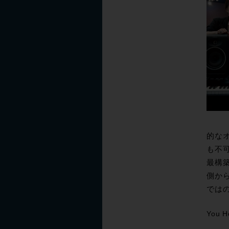
的なオ
も不
最構築
側か
では
You H