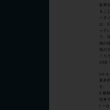
使用す
るこ
ーダ
は、S
ってい
で、現
側の
他の
ころ
USB
I/O
基本的
す。
5 
従来で
( 一