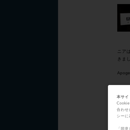
ニアは
きま
Apoge
I/O
のス
本サイト
た。
Coo
合わせ
メイ
シーに
もう
きるマ
「同意