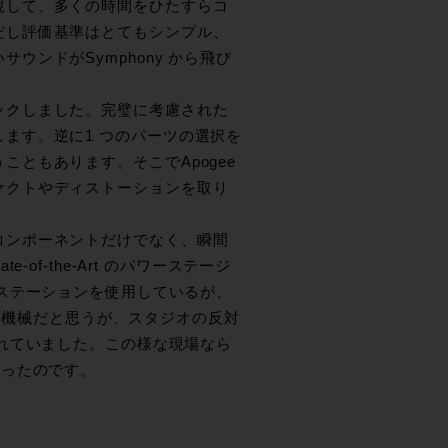
視して、多くの時間をひたすらコ
だし評価基準はとてもシンプル、
ウンドがSymphony から飛び
ックしました。完璧に考慮された
ます。逆に1 つのパーツの選択を
ともあります。そこでApogee
ァクトやディストーションを取り
コンポーネントだけでなく、瞬間
f-the-Art のパワーステージ
ステーションを使用しているが、
しい機械だと思うが、スタジオの反対
れていました。この様な現場なら
なったのです。