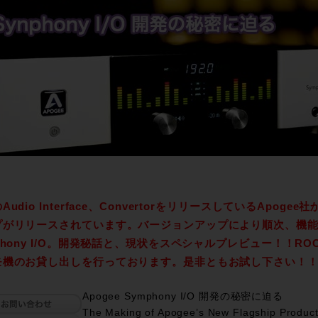
Audio Interface、ConvertorをリリースしているApogee
プがリリースされています。バージョンアップにより順次、機
phony I/O。開発秘話と、現状をスペシャルプレビュー！！RO
モ機のお貸し出しを行っております。是非ともお試し下さい！
Apogee Symphony I/O 開発の秘密に迫る
The Making of Apogee’s New Flagship Produc