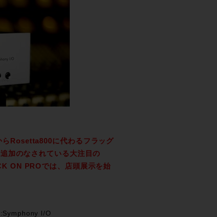
社からRosetta800に代わるフラッグ
能追加のなされている大注目の
CK ON PROでは、店頭展示を始
！
t:Symphony I/O