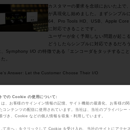
カスタマーの要求を念頭においた上で、Sy
が具現化し始めました。まずシンプルに使
64、Pro Tools HD、USB、Apple Cor
に対応できることです。
ユーザーが全く予期しない問題が起こ
どうしたらシンプルに対応できるだろうか
、Symphony I/O の特徴である「エンコーダをタッチする
した。
eʼs Answer: Let the Customer Choose Their I/O
 モジュールは、Apogee Symphony I/O デザインの心臓部です
タイルに柔軟に対応するために、現在のI/O モジュールを開発し
での Cookie の使用について:
カスタマーのレコーデイング・スタイルに合わせて、自由にカ
kie は、お客様のサインイン情報の記憶、サイト機能の最適化、お客様の
たコンテンツの配信に使用されています。当社は、当社のプライバシー
ドすることができます。
基づき、Cookie などの個人情報を収集・利用しています。
ひとつ数多くの希望があったもの。それは、リモートコントロ
イクプリアンプでした。AD-1000 以来、Apogee はマイクプ
して次へ」をクリックして Cookie を受け入れ、当社のサイトにアクセ