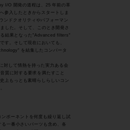
y I/O 開発の道程は、25 年前の革
ding” へ参入したときからスタートしま
サウンドクオリティやパフォーマン
いました。そして、このとき開発さ
た”Advanced filters”
るのです。そして現在においても、
Technology” を結集したコンバータ
ドに対して情熱を持った実力ある会
た音質に対する要求を満たすこと
、歴史上もっとも素晴らしらしいコン
す。
あるコンポーネントを何度も繰り返し試
する一番小さいパーツも含め、各