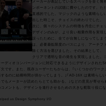
メーカーが表記しているスペックを全く無
ンポーネントの試聴に費やしたのです。た
直感的でした。マジックのような素晴らしいサ
出した時こそ、チョイスの終わりでした。
次に、個々のシステムの特徴を丹念にチェ
デザインのみが、より良い相乗作用を実現し
誤ったために、全てが台無しになってしまうこ
は、必要最低限度のパスにより、アーチフ
除く方法を選びました。その結果として、
クリアで透明な音の発生を実現しました。
ーディオコンバージョンに対応できるようにデザインされたState-o
可欠です。また、既存ユーザーたちからは、｢いくつかのワーク
するのに結構時間が掛かってしまう。｣｢AD-16X は素晴ら
らでもメーターが読めたらとても助かる。｣などの意見が寄せら
のコメントも、デザインを進行させるための大きな舵取り役に
elped us Design Symphony I/O