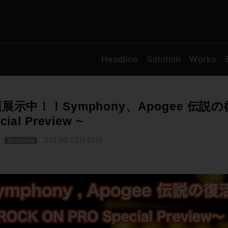
Headline
Solution
Works
展示中！！Symphony、Apogee 伝説の復活
cial Preview ~
2010年12月30日
Archives