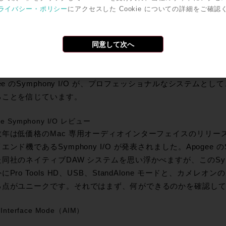
デザインを手がけてきました。そしてTrak2 は10 年以上も前
ライバシー・ポリシー
にアクセスした Cookie についての詳細をご確認
ありながら、マイクプリアンプとして大変優秀な製品であり、
作り上げたのが、8 Mic Preamp モジュールなのです。
同意して次へ
うな意味深い過程を経て、Symphony I/O の生産が開始さ
数分おきに変化していきます。だからこそ妥協することなく、
産することが重要だと考えています。
gee のSymphony I/O が、プロフェッショナルなシステム
ることを信じています。
ee Symphony I/O レビュー
年は低価格のMac 専用オーディオインターフェイスのリリースが
エンド機であるSymphony I/O が発表されました。Apogee のSy
同社のネイティブDAW システムを思い浮かべますが、このSymphon
にPro Tools HD、USB、StandAlone モードと、カメ
る点がユニークです。それではまず、何ができるのかを確認し
 Interface Mode（AIM）