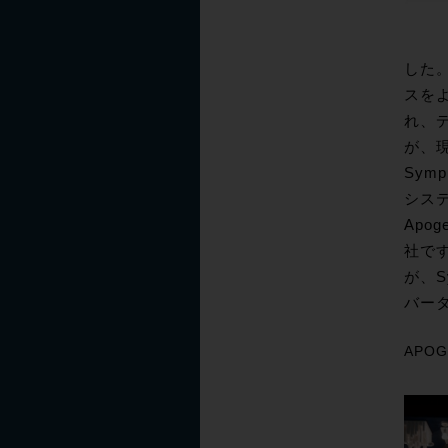
した
スを
れ、デ
が、現
Symp
シス
Ap
社で
が、S
バー
APOGE