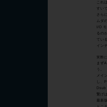
これは
すい
さらに
ムダ
I/
るの
ている
イン
実際にS
まずA
う。
メイン
し、P
Ds
繋げば
最新
ところ