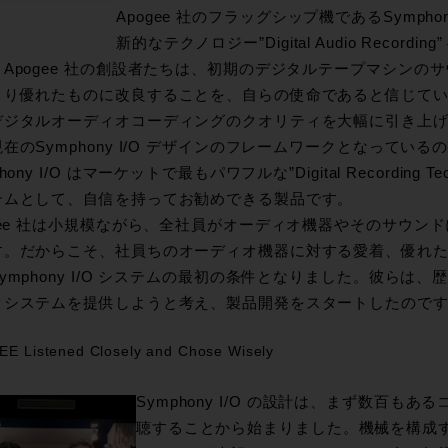
Apogee 社のフラッグシップ機であるSymphon
新的なテクノロジー”Digital Audio Recor
。Apogee 社の創設者たちは、初期のデジタルテープマシンの
より優れたものに改良することを、自らの使命であると信じて
ジタルオーディオコーディングのクオリティを大幅に引き上げる結果となっ
在のSymphony I/O デザインのフレームワークとなってい
hony I/O はマーケットで最もパワフルな”Digital Recording 
テムとして、自信を持ってお勧めできる製品です。
ogee 社は小規模ながら、全社員がオーディオ機器やそのサウン
す。だからこそ、社員ちのオーディオ機器に対する愛着、優れ
ymphony I/O システムの最初の条件となりました。彼らは
タシステムを提供しようと考え、製品開発をスタートしたので
E Listened Closely and Chose Wisely
Symphony I/O の設計は、まず数百も
聴することから始まりました。機械を構成