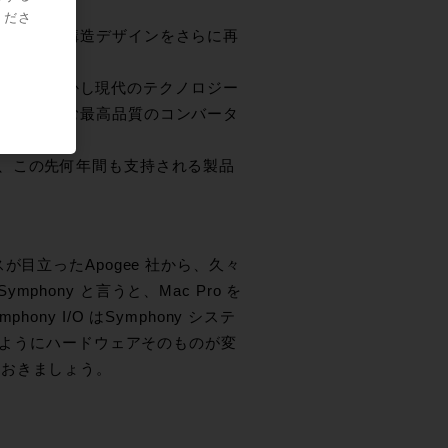
の製
くださ
この秀逸な構造デザインをさらに再
れました。しかし現代のテクノロジー
使用者の望む最高品質のコンバータ
として、この先何年間も支持される製品
目立ったApogee 社から、久々
mphony と言うと、Mac Pro を
y I/O はSymphony システ
レオンのようにハードウェアそのものが変
ておきましょう。