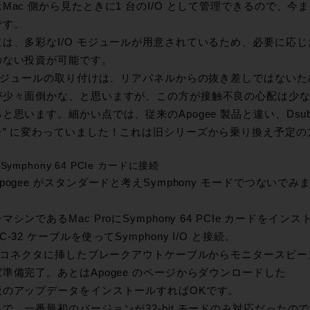
Mac 側から見たときに1 台のI/O として管理できるので、
です。
は、多彩なI/O モジュールが用意されているため、必要に応じた
のない投資が可能です。
O モジュールの取り付けは、リアパネルからの抜き差しではない
が少々面倒かな、と思いますが、この方が接触不良の心配は少
と思います。細かい点では、従来のApogee 製品と違い、Dsub
チ” に変わっていました！これは旧シリーズから乗り換え予定
ymphony 64 PCIe カードに接続
pogee がスタンダードと考えSymphony モードでつないでみ
マシンであるMac ProにSymphony 64 PCIe カードをインス
C-32 ケーブルを使ってSymphony I/O と接続。
ub コネクタに挿したブレークアウトケーブルからモニタースピー
準備完了。あとはApogee のページからダウンロードした
版のアップデータをインストールすればOKです。
で、一番最初のバージョンが32-bit モードのみ対応だったの