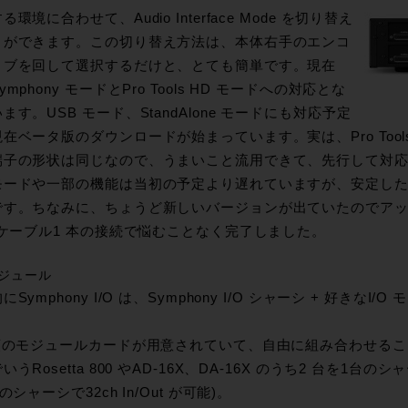
る環境に合わせて、Audio Interface Mode を切り替え
とができます。この切り替え方法は、本体右手のエンコ
ノブを回して選択するだけと、とても簡単です。現在
ymphony モードとPro Tools HD モードへの対応とな
ます。USB モード、StandAlone モードにも対応予定
在ベータ版のダウンロードが始まっています。実は、Pro Tools HD
端子の形状は同じなので、うまいこと流用できて、先行して対
モードや一部の機能は当初の予定より遅れていますが、安定し
です。ちなみに、ちょうど新しいバージョンが出ていたのでア
 ケーブル1 本の接続で悩むことなく完了しました。
 モジュール
にSymphony I/O は、Symphony I/O シャーシ + 好きな
種類のモジュールカードが用意されていて、自由に組み合わせる
いうRosetta 800 やAD-16X、DA-16X のうち2 台を
台のシャーシで32ch In/Out が可能)。