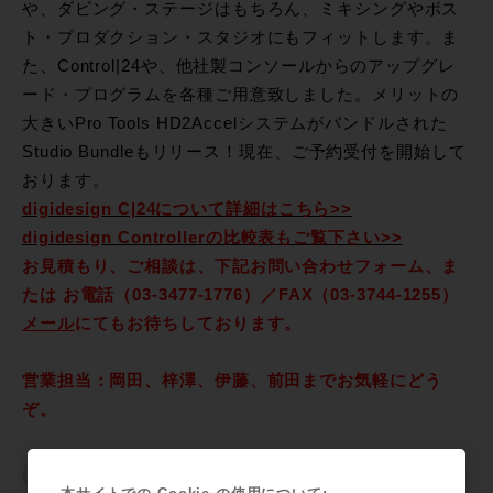
や、ダビング・ステージはもちろん、ミキシングやポス
ト・プロダクション・スタジオにもフィットします。ま
た、Control|24や、他社製コンソールからのアップグレ
ード・プログラムを各種ご用意致しました。メリットの
大きいPro Tools HD2Accelシステムがバンドルされた
Studio Bundleもリリース！現在、ご予約受付を開始して
おります。
digidesign C|24について詳細はこちら>>
digidesign Controllerの比較表もご覧下さい>>
お見積もり、ご相談は、下記お問い合わせフォーム、ま
たは お電話（03-3477-1776）／FAX（03-3744-1255）
メール
にてもお待ちしております。
営業担当：岡田、梓澤、伊藤、前田までお気軽にどう
ぞ。