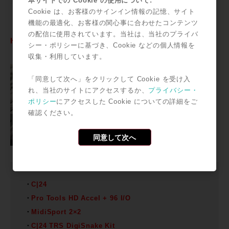
本サイトでの Cookie の使用について:
Cookie は、お客様のサインイン情報の記憶、サイト
機能の最適化、お客様の関心事に合わせたコンテンツ
の配信に使用されています。当社は、当社のプライバ
HD|C24Pro Tools Studio Bundle（PCI or PCIe）
シー・ポリシーに基づき、Cookie などの個人情報を
収集・利用しています。
「同意して次へ」をクリックして Cookie を受け入
れ、当社のサイトにアクセスするか、
プライバシー・
ポリシー
にアクセスした Cookie についての詳細をご
確認ください。
同意して次へ
C|24
Pro Tools HD Accel + 96 I/O
MidiSport 2×2
C|24 TRS DigiSnake Kit