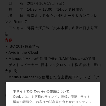
日 程 : 2017年10月13日（金）
時 間 : 14:30 ～ 17:00 （14:00 受付開始）
場 所 : 東京ミッドタウン 4F ホール＆カンファレ
ンス Room 7
アクセス : 都営大江戸線「六本木駅」8 番出口より直
結
内容
・IBC 2017最新情報
・Avid in the Cloud
・Microsoft Azureの活用で分かるAIのMediaへの適用
ゲストスピーカー: 日本マイクロソフト株式会社 畠山
大有 氏
・Media Composerを使用した音楽番組TBSテレビ 「ク
リスマスの約束」のHD・4K編集ワークフロー紹介
ゲストスピーカー: 株式会社TBSテックス 礒辺宏章
本サイトでの Cookie の使用について:
氏
Cookie は、お客様のサインイン情報の記憶、サイト
＞＞参加お申込み、イベント詳細はこちらから
機能の最適化、お客様の関心事に合わせたコンテンツ