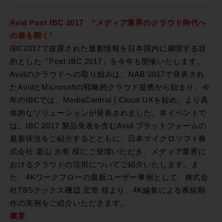
Avid Post IBC 2017 “メディア業界のクラウド時代へ
の扉を開く”
IBC2017で披露された最新情報を日本国内に展開する目
的とした「Post IBC 2017」を今年も開催いたします。
Avidのクラウドへの取り組みは、NAB 2017で発表され
たAvidとMicrosoftの戦略的クラウド提携から始まり、今
年のIBCでは、MediaCentral | Cloud UXを始め、より具
体的なソリューションが発表されました。本イベントで
は、IBC 2017 製品発表を含むAvid プラットフォームの
最新状況をご紹介するとともに、日本マイクロソフト株
式会社 畠山 大有 様にご登壇いただき、メディア業界に
おけるクラウドの活用についてご紹介いたします。ま
た、4Kワークフローの最新ユーザー事例として、株式会
社TBSテックス磯辺 宏章 様より、4K編集による番組制
作の実例をご紹介いただきます。
概要