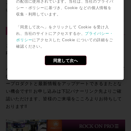
の配信に使用されています。当社は、当社のプライバ
ご参加ご希望の方は上記登録ページより事前登録をお願
シー・ポリシーに基づき、Cookie などの個人情報を
い致します。
収集・利用しています。
「同意して次へ」をクリックして Cookie を受け入
◎併せてこちらもチェック！
れ、当社のサイトにアクセスするか、
プライバシー・
ポリシー
にアクセスした Cookie についての詳細をご
こちらは9/28（木）Avid Space tokyoにてROCK ON
確認ください。
PRO洋介が現地に赴いて持ち帰った最速の情報をレポー
同意して次へ
トするセミナーが開催です!! IBC2017の情報はもちろ
ん、Flux/Spat Revolution、Audio Ease/360 Pan Suite 2
の詳細デモンストレーションも行われます。3D/VRのキ
ープロダクトと最新情報をアップデートできるまたとな
い機会です!! お申し込みは下記バナーリンク先よりご確
認いただけます、皆様のご来場をこころよりお待ちして
おります!!