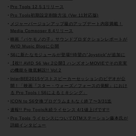
Pro Tools 12.5.1リリース
Pro Tools初期設定削除方法 (Ver.11対応版)
メジャーバージョンアップ級のアップデート内容満載！
Media Composer 8.4リリース
映画『バケモノの子』サウンドプロダクションレポートが
AVID Music Blogに公開
S6に新たなモジュールが登場!!待望の”Joystick”が追加に
【祝!! AVID S6 Ver.2公開】ハンズオンMOVIEでその充実
の機能を徹底解説!! Vol.2
InterBEE2015ゲストスピーカーセッションのビデオが公
開！「映画『スター・ウォーズ／フォースの覚醒』におけ
る Pro Tools | S6によるミキシング」
ICON to S6交換プログラムまもなく終了〜3/31迄
速報!! Pro Tools永続ライセンス 4/1値上げです!!
Pro Tools ライセンスについてDTMステーション藤本氏が
詳細インタビュー