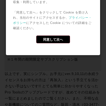
収集・利用しています。
¥75,816）」が選べます。Pro Tools|HDについては引
き続きソフト単体での販売はございません、
「同意して次へ」をクリックして Cookie を受け入
HDNative / HDXシステムでのバンドル導入となりま
れ、当社のサイトにアクセスするか、
プライバシー・
すのでお問い合わせください。
ポリシー
にアクセスした Cookie についての詳細をご
確認ください。
Pro Tools with Annual Upgrade (Card and
iLok)
¥75,816（本体価格：¥70,200）
同意して次へ
※永続ライセンス版
Pro Tools – Annual Subscription (Card and
iLok)
¥40,284（本体価格：¥37,300）
※１年間の期間限定サブスクリプション版
以上です。実にシンプル。お手元にver.9,10,11の永続ラ
イセンスをお持ちの方は「再加入」という手立てを活か
さない手はないです!! とても簡単に分かりやすくなった
Pro Toolsのアップグレードですが、改めてその仕組みを
一覧にまとめましたのでご覧ください。また、不明な点
や新機能についてのご質問など、阪田・清水（03-3477-