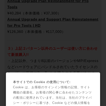
Annual Upgrade Plan Reinstatement for Pro
Tools
¥40,284（本体価格：¥37,300）
Annual Upgrade and Support Plan Reinstatement
for Pro Tools | HD
¥126,360（本体価格：¥117,000）
３）上記２パターン以外のユーザーは使い方に合わせ
て新規購入!!
・上記以外、つまり8以前のバージョンやMP/Express
などハードウェアにバンドルされていたライセンスの
ユーザーは新規にPro Toolsを購入する必要がありま
す。ここでは購入にあたっての選択肢が増えており、
本サイトでの Cookie の使用について:
1年間の期間限定ながらフルオプションで割安の「サ
Cookie は、お客様のサインイン情報の記憶、サイト
ブスクリプション（税込¥40,284）」と、サポートを
機能の最適化、お客様の関心事に合わせたコンテンツ
オプション選択制としたことで10万円オーバーだった
の配信に使用されています。当社は、当社のプライバ
シー・ポリシーに基づき、Cookie などの個人情報を
以前よりも割安になった「永続ライセンス（税込