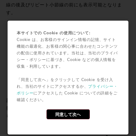
線の後及びリピート小節線の前にも表示可能となりま
す。
本サイトでの Cookie の使用について:
Cookie は、お客様のサインイン情報の記憶、サイト
機能の最適化、お客様の関心事に合わせたコンテンツ
の配信に使用されています。当社は、当社のプライバ
シー・ポリシーに基づき、Cookie などの個人情報を
収集・利用しています。
「同意して次へ」をクリックして Cookie を受け入
れ、当社のサイトにアクセスするか、
プライバシー・
・音符や休符のスライド移動
ポリシー
にアクセスした Cookie についての詳細をご
確認ください。
新しいキーボードショートカットでより簡単に音符や休
符を前後に移動できるようになり、手動で楽譜を切り取
同意して次へ
り＆貼り付けする時間を節約します。