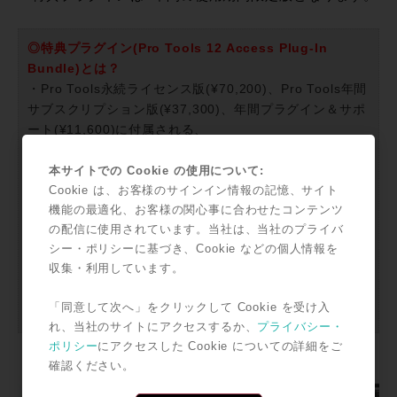
◎特典プラグイン(Pro Tools 12 Access Plug-In
Bundle)とは？
・Pro Tools永続ライセンス版(¥70,200)、Pro Tools年間
サブスクリプション版(¥37,300)、年間プラグイン＆サポ
ート(¥11,600)に付属される、
1年間使用可能な追加プラグインです。Pro Toolsに標準
で搭載されるプラグインに加え以下のプラグインが追加
本サイトでの Cookie の使用について:
Cookie は、お客様のサインイン情報の記憶、サイト
されます。
機能の最適化、お客様の関心事に合わせたコンテンツ
Space 、BBD Delay、 Black Op Distortion 、Black
の配信に使用されています。当社は、当社のプライバ
Shiny Wah、 Black Spring 、C1 Chorus/Vibrato、 DC
シー・ポリシーに基づき、Cookie などの個人情報を
Distortion 、Flanger、 Gray Compressor、 Green
収集・利用しています。
JRC Overdrive、 Orange Phaser 、Roto Speaker 、
Studio Reverb 、Tape Echo 、Tri Knob Fuzz、 Vibe
「同意して次へ」をクリックして Cookie を受け入
Phaser、 White Boost
れ、当社のサイトにアクセスするか、
プライバシー・
ポリシー
にアクセスした Cookie についての詳細をご
確認ください。