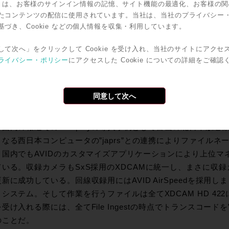
kie は、お客様のサインイン情報の記憶、サイト機能の最適化、お客様の
統合され全体のシステムが成立している部分にも注目いただきたい。I
たコンテンツの配信に使用されています。当社は、当社のプライバシー
えないのではなく、Vantage,Isilon,SGLといった物の他にもRe
基づき、Cookie などの個人情報を収集・利用しています。
、Interplayシステムの仮想化の為にgreen、高度なNetwork管
材適所で3rd Party製品の利用がなされている。このシステ
して次へ」をクリックして Cookie を受け入れ、当社のサイトにアクセ
ライバシー・ポリシー
にアクセスした Cookie についての詳細をご確認
Phoenix”ももちろん3rd Partyの製品である。
うにInterplayよりさらに上位のマネジメントツールとの連
ローを手に入れることが可能だということがお分かりいただけ
同意して次へ
るEconomyな環境は、作品のクオリティーの向上、生産性の
の”Promos”での制作実現といった目に見える形で恩恵が早く
国内の報道でのInterplayの導入事例として富山の北日本放
なる西日本コンピュータの”japrs”との連携によりファイル
。国内でもAVIDのカスタマイズアプリケーションにより上位マ
ている。収録カメラもSxS採用のXDCAMに統一し、まさに収
新に成功している。回線収録用にはAVID AirSpeedを採用しまさ
システム。そして作業を行うファイルは全てXDCAM HD 4
受け入れる際には、全てFile Ingestの時点でトランスコードを”Pr
のことだ。