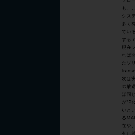
フロ
も。こ
シス
多く
てい
するI
現在フ
れば間
たソリ
tra
次は実
の放
ぼ同
が”
いと
るMA
在や
有し