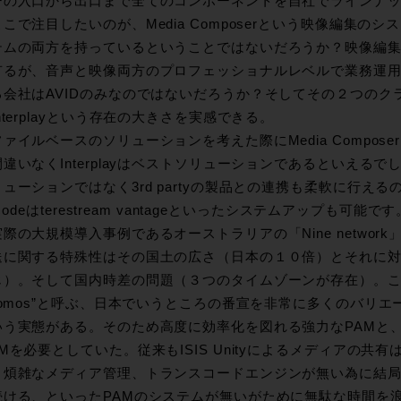
ーの入口から出口まで全てのコンポーネントを自社でラインナ
こで注目したいのが、Media Composerという映像編集のシステ
テムの両方を持っているということではないだろうか？映像編
有るが、音声と映像両方のプロフェッショナルレベルで業務運用さ
る会社はAVIDのみなのではないだろうか？そしてその２つのク
nterplayという存在の大きさを実感できる。
ァイルベースのソリューションを考えた際にMedia Composerと
違いなくInterplayはベストソリューションであるといえるでしょ
ューションではなく3rd partyの製品との連携も柔軟に行えるの
nscodeはterestream vantageといったシステムアップも可能です
際の大規模導入事例であるオーストラリアの「Nine netwo
送に関する特殊性はその国土の広さ（日本の１０倍）とそれに
じ）。そして国内時差の問題（３つのタイムゾーンが存在）。
Promos”と呼ぶ、日本でいうところの番宣を非常に多くのバリ
いう実態がある。そのため高度に効率化を図れる強力なPAMと
Mを必要としていた。従来もISIS Unityによるメディアの
、煩雑なメディア管理、トランスコードエンジンが無い為に結
続ける、といったPAMのシステムが無いがために無駄な時間を