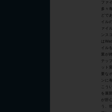
ファ
多々
どで
イル
ァイル
ンスコ
はWa
イルを
業が
テッ
ット
要な
ンに
こう
を展
が肝心だ
う、