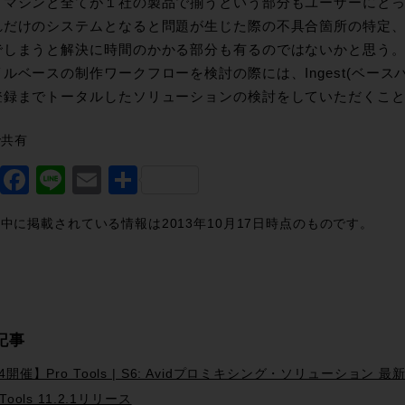
トマシンと全てが１社の製品で揃うという部分もユーザーにと
れだけのシステムとなると問題が生じた際の不具合箇所の特定
でしまうと解決に時間のかかる部分も有るのではないかと思う
ルベースの制作ワークフローを検討の際には、Ingest(ベースバン
登録までトータルしたソリューションの検討をしていただくこ
で共有
Twitter
Facebook
Line
Email
共
有
中に掲載されている情報は2013年10月17日時点のものです。
記事
/4開催】Pro Tools | S6: Avidプロミキシング・ソリューショ
 Tools 11.2.1リリース