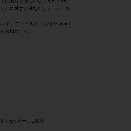
っては魅力ではないだろうか？やは
、それに対する対処などメーカーを
。
ド、ファイル共に)からPlayout
とをお勧めする。
ン 最新動向セミナーのご案内