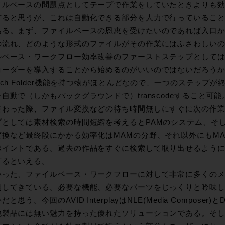
イルベースの問題点としてテープで作業をしていたときよりも
有ると思うが、これは自動化できる部分を人力で行っているこ
ある。まず、ファイルベースの恩恵を受けたいのであれば入口
の流れ、どのような形式のファイルがその作業にはふさわしい
ベース・ワークフロー効率改善のファーストステップとしてはTeles
ーダーを導入することから始めるのがいいのではないだろうか？現在
tch Folder機能を持つ物がほとんどなので、一つのステッ
自動で（しかもバックグラウンドで）transcodeすること
終わった際、ファイル変換などの待ち時間無しにすぐに次の作
プとしては素材検索の時間短縮を考えるとPAMのシステム、そ
変換など最終段にかかる効率化はMAMの分野、それ以外にもM
ポイントである。過去の作品をすぐに検索して取り出せるよう
有るといえる。
いった、ファイルベース・ワークフローに対して非常に多くの
開してきている。必要な機能、必要なパーツをじっくりと吟味
と思う。今回のAVID InterplayはNLE(Media Composer)と
他製品には無い魅力を持った優れたソリューションである。そ