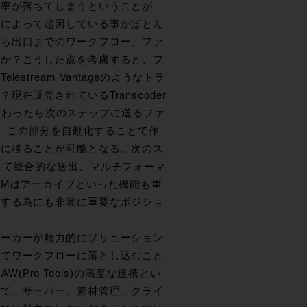
効率が落ちてしまうということが
とによって起因している事がほとん
から出口までのワークフロー、ファ
のか？こうした点を考慮すると、フ
tream Vantageのようなトラ
販売されているTranscoder
プが終わったら次のステップに送るファ
可能。この部分を自動化することで作
業に移ることが可能となる。次のス
して総合的な送出、マルチフォーマ
AMはアーカイブといった機能も重
にする為にも非常に重要なポジショ
メーカーが精力的にソリューション
してワークフローに落とし込むこと
DAW(Pro Tools)の高度な連携とい
して、サーバー、素材管理、クライ