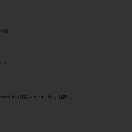
 開催!!
！！！
 Express Ⅲの対応力は？知りたい疑問に
＞