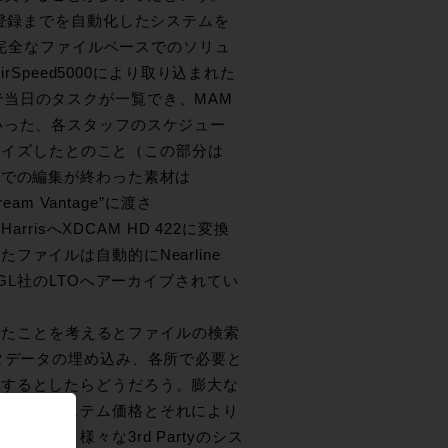
組登録までを自動化したシステムを
り完全なファイルベースでのソリュ
rSpeed5000により取り込まれた
ことで当日のタスクが一覧でき、MAM
いった、各スタッフのスケジュー
タマイズしたとのこと（この部分は
er)での編集が終わった素材は
eam Vantage”に渡さ
risへXDCAM HD 422に変換
ァイルは自動的にNearline
順にSGL社のLTOへアーカイブされてい
かったことを考えるとファイルの検索
してメタデータの埋め込み、各所で必要と
用するとしたらどうだろう。膨大な
。全体のシステム価格とそれにより
た、様々な3rd Partyのシス