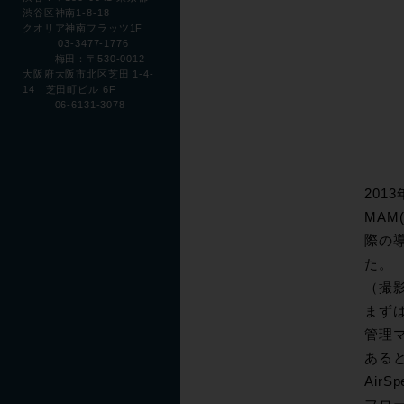
渋谷区神南1-8-18
クオリア神南フラッツ1F
03-3477-1776
梅田：〒530-0012
大阪府大阪市北区芝田 1-4-
14 芝田町ビル 6F
06-6131-3078
201
MAM(
際の
た。
（撮
まずは
管理
あると
AirS