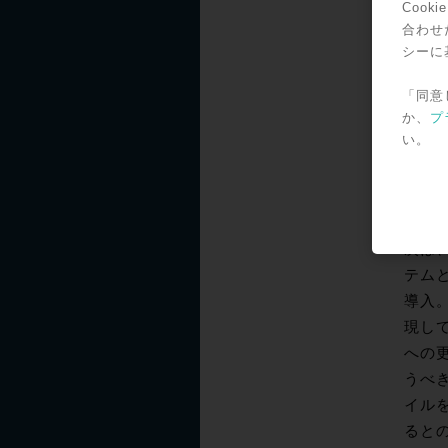
Coo
テムが
合わせ
しか使
シーに
ション
所に適
「同意
か、
プ
ール”
い。
このよ
クフ
まれ
ョン
次は、
テムと
導入
現し
への更
うべき
イルを
ると