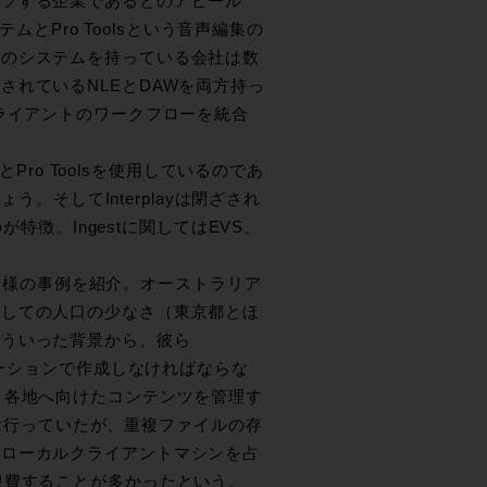
ップする企業であるとのアピール
ムとPro Toolsという音声編集の
集のシステムを持っている会社は数
れているNLEとDAWを両方持っ
ライアントのワークフローを統合
Pro Toolsを使用しているのであ
う。そしてInterplayは閉ざされ
が特徴。Ingestに関してはEVS、
。
rk」様の事例を紹介。オーストラリア
対しての人口の少なさ（東京都とほ
こういった背景から、彼ら
エーションで作成しなければならな
、各地へ向けたコンテンツを管理す
共有は行っていたが、重複ファイルの存
局ローカルクライアントマシンを占
浪費することが多かったという。