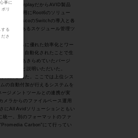
関心事に
nterplayだからAVID製品
・ポリ
dのIngest用にRoot6のソリュー
理の為にCiscoのSwitchの導入と各
ムのキーでもあるスケジュール管理ツ
スする
くださ
携により、さらに優れた効率化とワー
たかと思う。自動化されたことで生
向上。今迄はあきらめていたバージ
も生じていると説明いただいた。
送様が紹介された。ここでは上位シス
ネームの自動付加が行えるシステムを
ネージメントツールとの連携が実
録カメラからのファイルベース運用
にAll Avidソリューションともい
22に統一。別のフォーマットのファ
omedia Carbon”にて行ってい