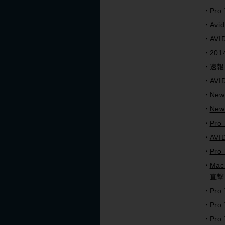
Pro
Avi
AV
201
速報
AV
New
Ne
Pro
AVI
Pro
Ma
直撃
Pro
Pro
Pro