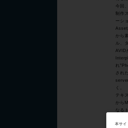
今回
制作ス
ーショ
Ass
から
ル、タ
AVI
Inte
れ”P
された
ser
く。
テキス
からM
なる
時間
本サイト
もたら