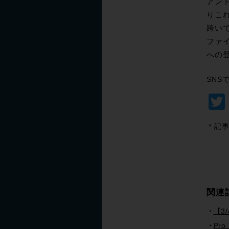
アン
りこ
跨い
ファイ
への
SNS
＊記事
関連
【3
Pro