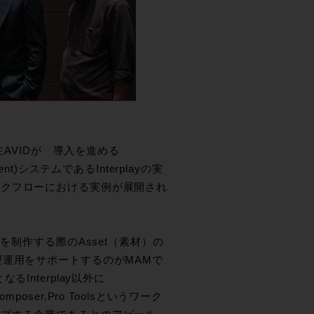
。現在AVIDが 導入を進める
agement)システムであるInterplayの実
ークフローにおける実例が展開され
を制作する際のAsset（素材）の
理運用をサポートするのがMAMで
nterplay以外に
mposer,Pro Toolsというワーク