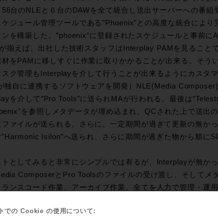
、56台のNLEと６台のDAWを全て統合し送出サーバーへの番
ケジュール管理ツールである”Phoenix”との高度な統合によ
ンを構築した。”phoenix”に登録されたスケジュールと事前にAi
etが揃えば、出社した技術スタッフはInterplay PAMを見る
素材をPAMに移しすぐに作業に取りかかることが出来る。そう
スク管理もInterplayを介して行うことが出来るようにカス
Dが独自に連携するソフトウェアを開発）NLE(Media Compos
rplayを介して”Pro Tools”に送られMAが行われる。最後は”Telestr
hoenix”を参照しメタデータが埋め込まれ、QCされた上で送出のHar
ファイルが送られる。さらに、一定期間が過ぎて更新の無かったフ
ver”Harmonic Isilon”へ送られ、さらに期間が過ぎた物から
トとしてみると非常にシンプルでは有るが、Interplayが無
edia ComposerとPro Toolsのファイルの受け渡し、そ
トランスコード作業、アーカイブ作業。全てを人力で管理・運
のロスと、それに伴う人件費がかかることは想像に難しくない
での Cookie の使用について:
される環境は十分に対価に値する物だということが分かると思う。ま