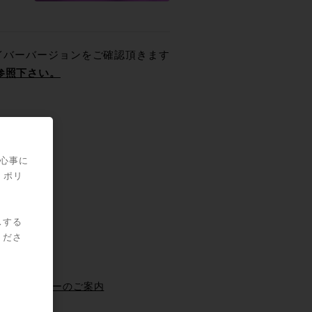
eのドライバーバージョンをご確認頂きます
参照下さい。
関心事に
・ポリ
スする
くださ
ン 最新動向セミナーのご案内