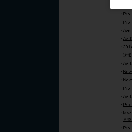
Pro
Pro
Pro
Avi
AV
201
速報
AV
New
Ne
Pro
AVI
Pro
Ma
直撃
Pro