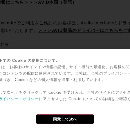
情報はこちら＞＞＞AVID本国（英語）
osemiteでご利用をご検討のお客様は、Audio Interfac
お願いいたします。
＞＞＞AVID製品のドライバーはこちらをご
で共有
Twitter
Facebook
Line
Email
共
での Cookie の使用について:
有
kie は、お客様のサインイン情報の記憶、サイト機能の最適化、お客様の
中に掲載されている情報は2015年02月12日時点のものです。
たコンテンツの配信に使用されています。当社は、当社のプライバシー
基づき、Cookie などの個人情報を収集・利用しています。
して次へ」をクリックして Cookie を受け入れ、当社のサイトにアクセ
ライバシー・ポリシー
にアクセスした Cookie についての詳細をご確認
記事
同意して次へ
/4開催】Pro Tools | S6: Avidプロミキシング・ソリューショ
！全てのPro Toolsユーザー必見 新しいライセンス形態徹底解説