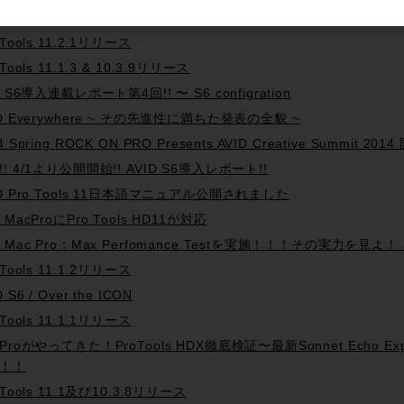
 Tools 10.3.10リリース
 Tools 11.2.1リリース
 Tools 11.1.3 & 10.3.9リリース
d S6導入連載レポート第4回!! 〜 S6 configration
ID Everywhere ~ その先進性に満ちた発表の全貌 ~
4 Spring ROCK ON PRO Presents AVID Creative Summit 2014
!! 4/1より公開開始!! AVID S6導入レポート!!
ID Pro Tools 11日本語マニュアル公開されました
 MacProにPro Tools HD11が対応
w Mac Pro：Max Perfomance Testを実施！！！その実力を見よ
 Tools 11.1.2リリース
D S6 / Over the ICON
 Tools 11.1.1リリース
cProがやってきた！ProTools HDX徹底検証〜最新Sonnet Echo
！！
 Tools 11.1及び10.3.8リリース