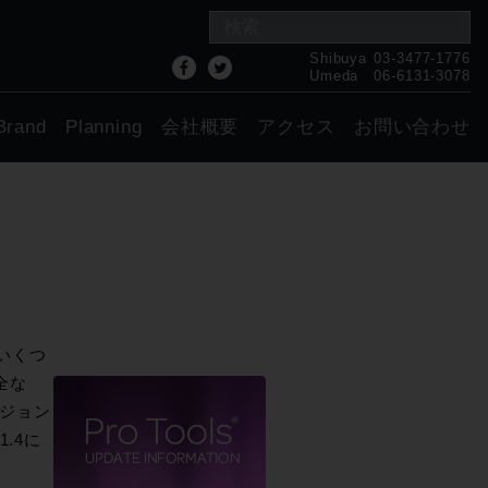
Shibuya
03-3477-1776
Umeda
06-6131-3078
Brand
Planning
会社概要
アクセス
お問い合わせ
、いくつ
全な
ージョン
1.4に