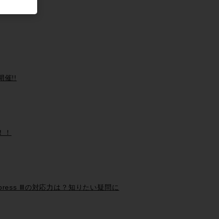
 開催!!
！！！
 Express Ⅲの対応力は？知りたい疑問に