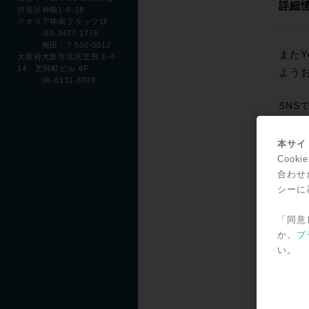
詳細
渋谷区神南1-8-18
クオリア神南フラッツ1F
03-3477-1776
梅田：〒530-0012
またY
大阪府大阪市北区芝田 1-4-
14 芝田町ビル 6F
よう
06-6131-3078
SNS
本サイト
Coo
＊記事
合わせ
シーに
「同意
か、
プ
い。
関連
【3
重要