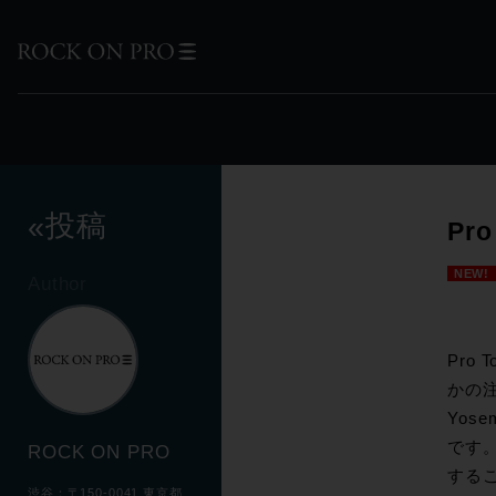
投稿
«
Pro
NEW!
Author
Pro
かの注
Yos
です。
ROCK ON PRO
する
渋谷：〒150-0041 東京都