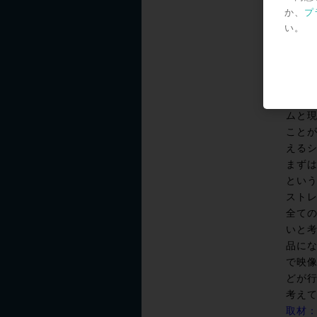
か、
プ
られ
い。
林氏
クフ
AVID
ムと現
ことが
える
まずは
とい
スト
全ての
いと考
品にな
で映
どが
考え
取材