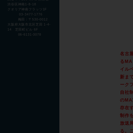
渋谷区神南1-8-18
クオリア神南フラッツ1F
03-3477-1776
梅田：〒530-0012
大阪府大阪市北区芝田 1-4-
14 芝田町ビル 6F
06-6131-3078
名古
るM
イル
新ま
ーク
自社
のM
存在
制作
放送
る。