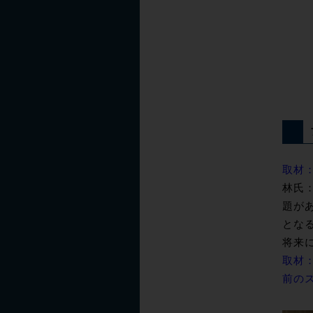
取材
林氏
題が
とな
将来
取材
前の