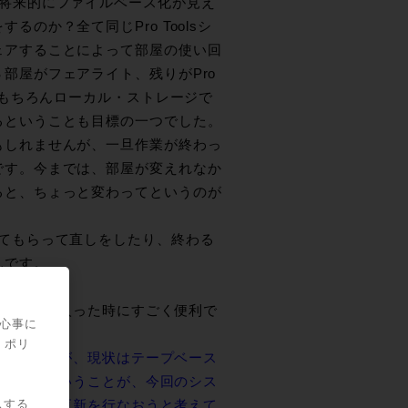
が将来的にファイルベース化が見え
のか？全て同じPro Toolsシ
ェアすることによって部屋の使い回
部屋がフェアライト、残りがPro
てもちろんローカル・ストレージで
るということも目標の一つでした。
もしれませんが、一旦作業が終わっ
です。今までは、部屋が変えれなか
ると、ちょっと変わってというのが
めてもらって直しをしたり、終わる
んです。
？
飛び込みが入った時にすごく便利で
関心事に
りました。
・ポリ
思うのですが、現状はテープベース
いけないということが、今回のシス
スする
どのように更新を行なおうと考えて