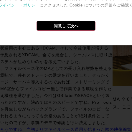
ライバシー・ポリシー
にアクセスした Cookie についての詳細をご確認
ていたのですか。
同意して次へ
：そうですね、ビジョンというかこちらが捜していたワー
ローの問題点としては、局内の映像編集機が
,GrassValley,Quantelと多岐に渡ります。それらのシステ
状運用の中心にあるHDCAM、そして今後使用が増える
予想されるXDCAM。全てを統合し、シームレスに取り扱
システムが組めないのかを考えていました。
、ファイルベース化のMAとしての受け入れ態勢を整える
う意味で、共有ストレージの選定を行いました。せっかく
レージ・サーバを導入するのであれば、ストリーミングで
MA室からファイルコピー無しで作業できる環境を作りた
え機種を選びました。今回はGB labsのSPACEという製
MA 全
ったのですが、決めてはそのスピードですね。Pro Tools
ス。ここ
像を再生しながらバックグランドで、ファイルのコピーな
行われるようになっても余裕のあることが絶対条件として
ていたのですが、事前のデモで確認も行い決定しました。
：そうですね、当初よりファイルベース運用が始まった際の映像編集