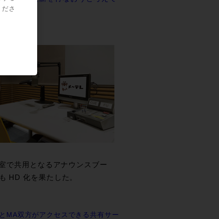
くださ
 6 室で共用となるアナウンスブー
も HD 化を果たした。
とMA双方がアクセスできる共有サー