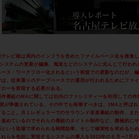
屋テレビ様は局内のインフラを含めたファイルベース化を推進
Aシステムの更新が編集、報道などのシステムに先んじて行われ
ベース・ワークフロー化されるという前提での更新なのだが、
では、従来通りのテープベースでの運用が行われるためにファ
フローを実現する必要がある。
制作番組のMAに関しては社内のファシリティーを利用しての作
A室が準備されている。その中でも特筆すべきは、1MAと呼ば
すること。月１レギュラーでのサラウンド音楽番組の制作、ま
を進めているのでそれらの番組のタイトル制作など、積極的に
局という現場で求められる時間効率、そして確実性を求めるた
これらを包括し実現するシステムの導入を2013年の６月〜7月