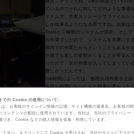
林氏：そうでうね、1番の命題というの
ているのでそれに対してどのような準備をする
ステムで、共有ストレージでファイルシ
しが出来るようになる所ですね。以前は３
Toolsと２種類のシステムが混在、そし
の作業でしたので、システムを共通にす
局内での作業だからということもあるか
た後でも直しの依頼がくることが有るん
ったので、次の作業が入ってしまってい
難しかったんです。
OA時間によっては、無理矢理作業を止
迄待ち時間になったりと効率が悪かった
取材：実際更新してからはいかがですか
での Cookie の使用について:
：そうですね、部屋が空いていれば作業出来るので、直しとか
kie は、お客様のサインイン情報の記憶、サイト機能の最適化、お客様の
６部屋全て、どこかが空いていればすぐに対応できるようにな
たコンテンツの配信に使用されています。当社は、当社のプライバシー
：では実際ファイルベースというところがキーワードだったと
基づき、Cookie などの個人情報を収集・利用しています。
ァイルベースの移行期だと思います。その両方を用意しないと
して次へ」をクリックして Cookie を受け入れ、当社のサイトにアクセ
更新で一番難しいところだったと思います。当初のビジョンは