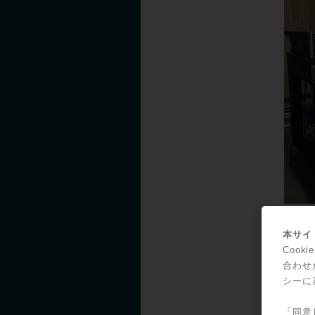
本サイト
林氏
Coo
す。
合わせ
取材
シーに
とフ
「同意
テム