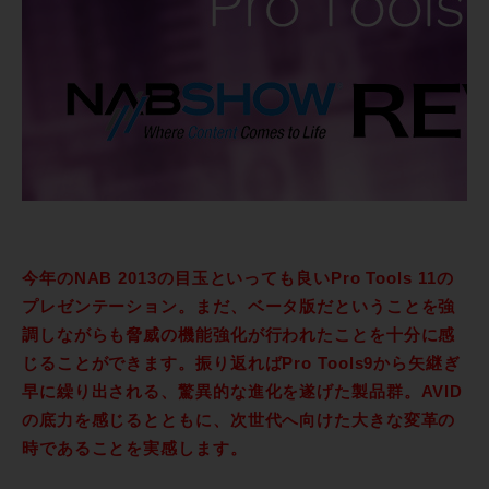
今年のNAB 2013の目玉といっても良いPro Tools 11の
プレゼンテーション。まだ、ベータ版だということを強
調しながらも脅威の機能強化が行われたことを十分に感
じることができます。振り返ればPro Tools9から矢継ぎ
早に繰り出される、驚異的な進化を遂げた製品群。AVID
の底力を感じるとともに、次世代へ向けた大きな変革の
時であることを実感します。