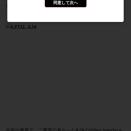
同意して次へ
◎サードパーティーVIDEO I/O AJAのサポート
今回の更新で、ご要望の多かったAJAのVideo Interface