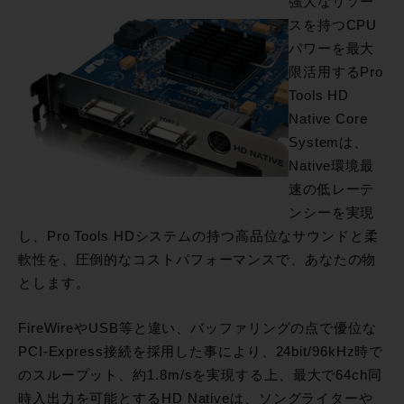
強大なリソー
スを持つCPU
パワーを最大
限活用するPro
Tools HD
Native Core
Systemは、
Native環境最
速の低レーテ
ンシーを実現
し、Pro Tools HDシステムの持つ高品位なサウンドと柔
軟性を、圧倒的なコストパフォーマンスで、あなたの物
とします。
FireWireやUSB等と違い、バッファリングの点で優位な
PCI-Express接続を採用した事により、24bit/96kHz時で
のスループット、約1.8m/sを実現する上、最大で64ch同
時入出力を可能とするHD Nativeは、ソングライターや