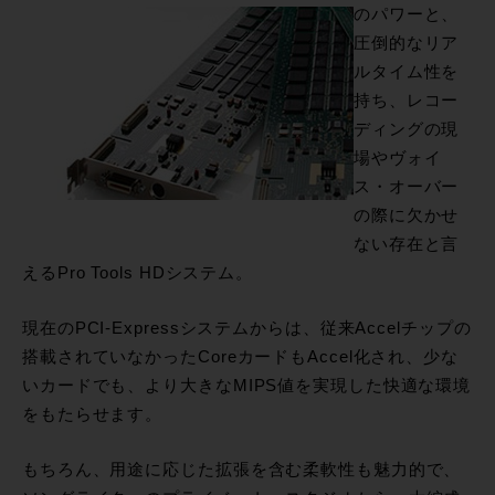
のパワーと、
圧倒的なリア
ルタイム性を
持ち、レコー
ディングの現
場やヴォイ
ス・オーバー
の際に欠かせ
ない存在と言
えるPro Tools HDシステム。
現在のPCI-Expressシステムからは、従来Accelチップの
搭載されていなかったCoreカードもAccel化され、少な
いカードでも、より大きなMIPS値を実現した快適な環境
をもたらせます。
もちろん、用途に応じた拡張を含む柔軟性も魅力的で、