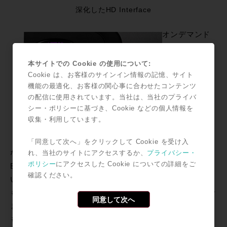
深化したHD Interface
オンデマンド
のパワーと、
圧倒的なリア
本サイトでの Cookie の使用について:
ルタイム性を
Cookie は、お客様のサインイン情報の記憶、サイト
機能の最適化、お客様の関心事に合わせたコンテンツ
持ち、レコー
の配信に使用されています。当社は、当社のプライバ
ディングの現
シー・ポリシーに基づき、Cookie などの個人情報を
場やヴォイ
収集・利用しています。
ス・オーバー
の際に欠かせ
「同意して次へ」をクリックして Cookie を受け入
ない存在と言えるPro Tools HDシステム。現在のPCI-
れ、当社のサイトにアクセスするか、
プライバシー・
ポリシー
にアクセスした Cookie についての詳細をご
Expressシステムからは、従来Accelチップの搭載されて
確認ください。
いなかったCoreカードもAccel化され、少ないカードで
も、より大きなMIPS値を実現した快適な環境をもたらせ
同意して次へ
ます。
もちろん、用途に応じた拡張を含む柔軟性も魅力的で、