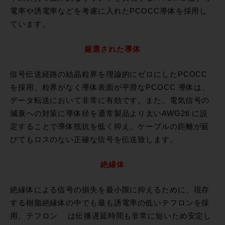
電率や誘電率などを考慮に入れたPCOCC導体を採用し
ています。
厳選された導体
信号伝送経路の結晶粒界を理論的にゼロにしたPCOCC
を採用。粒界がなく導体表面が平滑なPCOCC 導体は、
データ転送において非常に有効です。また、電気信号の
減衰への対策に導体径を通常製品より太いAWG26 に設
定することで導体抵抗を低く抑え、ケーブルの距離が延
びてもロスのない正確な信号を伝送致します。
絶縁体
絶縁体による信号の損失を最小限に抑えるために、現存
する樹脂絶縁体の中でも最も誘電率の低いテフロンを採
用。テフロン は伝播遅延時間も非常に短いため安定し