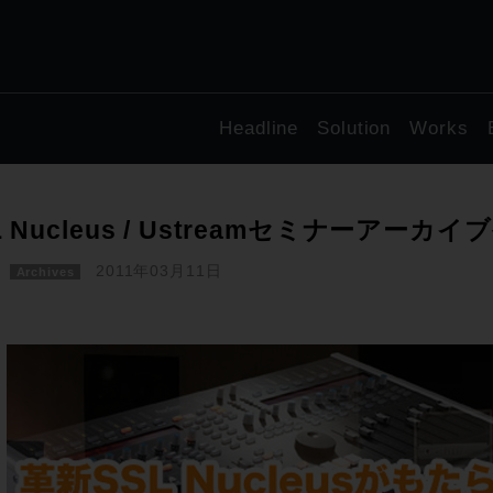
Headline
Solution
Works
L Nucleus / Ustreamセミナーアーカ
2011年03月11日
Archives