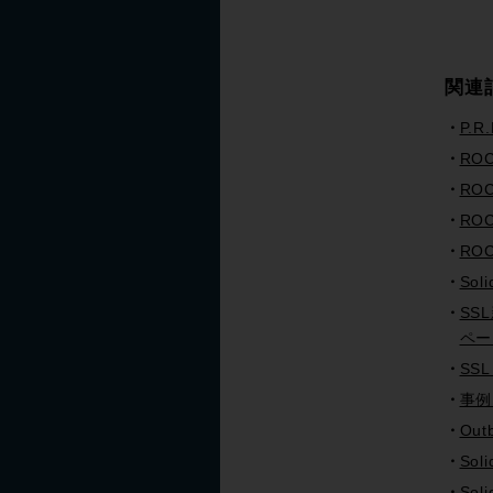
関連
P.
ROC
RO
ROC
ROC
Sol
SS
ペー
SS
事例
Ou
Sol
Sol