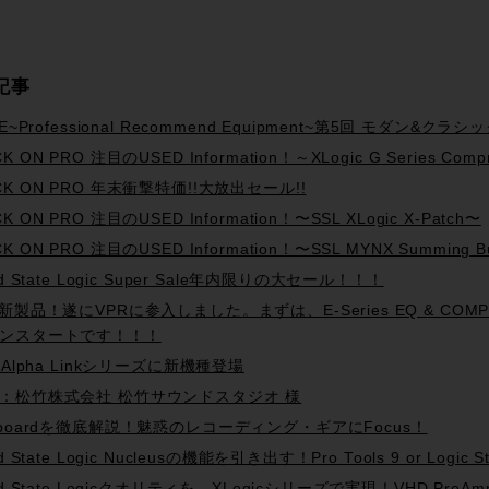
記事
R.E~Professional Recommend Equipment~第5回 モダ
K ON PRO 注目のUSED Information！～XLogic G Series Comp
CK ON PRO 年末衝撃特価!!大放出セール!!
K ON PRO 注目のUSED Information！〜SSL XLogic X-Patch〜
K ON PRO 注目のUSED Information！〜SSL MYNX Summing B
id State Logic Super Sale年内限りの大セール！！！
L新製品！遂にVPRに参入しました。まずは、E-Series EQ & 
ンスタートです！！！
L Alpha Linkシリーズに新機種登場
：松竹株式会社 松竹サウンドスタジオ 様
tboardを徹底解説！魅惑のレコーディング・ギアにFocus！
id State Logic Nucleusの機能を引き出す！Pro Tools 9 or L
id State Logicクオリティを、XLogicシリーズで実現！VHD PreAm