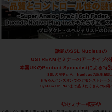
話題のSSL Nucleusの
USTREAMセミナーのアーカイブ
本国UKのProduct Specialistによ
SSLの歴史から、Nucleusの誕生秘話
もちろんハンズオンでのデモンストレーシ
System UP Planまで盛りだくさんの内
◎セミナー概要◎
エイティヴな思考を働かせる時、音楽を創造する時、複数機材