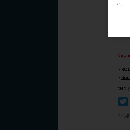
い。
SS
Nu
をご
あな
Nuc
RO
Nu
SNS
＊記事