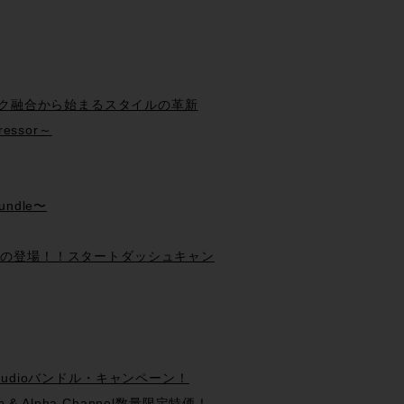
ン&クラシック融合から始まるスタイルの革新
ressor～
undle〜
COMPの登場！！スタートダッシュキャン
ogic Studioバンドル・キャンペーン！
p & Alpha Channel数量限定特価！