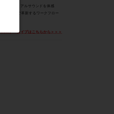
シリーズとの比較でリアルサウンドを体感
s、Logic等）で革新するワークフロー
stremアーカイブはこちらから＞＞＞