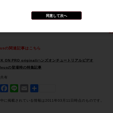
L Super Anologueの有効性～9000系の流れを含むX-Rack
cleusで軽快ハンドリング～最大3台のDAWマルチ対応（Pro Tool
同意して次へ
紹介
たのご質問に対するベストアンサーが得られるチャンスが随所に！
U
leusの関連記事はこちら
CK ON PRO original/ハンズオンチュートリアルビデオ
cleusの登場時の特集記事
で共有
Twitter
Facebook
Line
Email
共
有
中に掲載されている情報は2011年03月11日時点のものです。