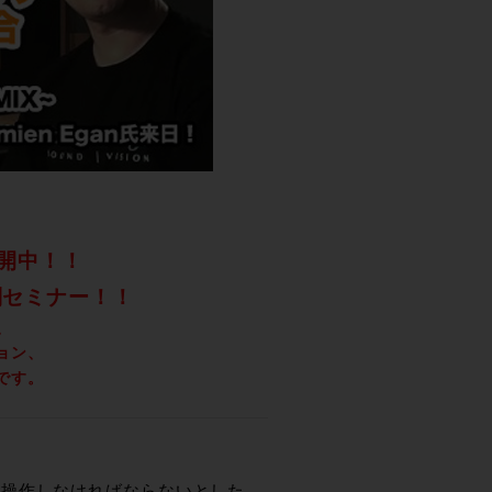
公開中！！
る特別セミナー！！
、
ョン、
容です。
を操作しなければならないとした