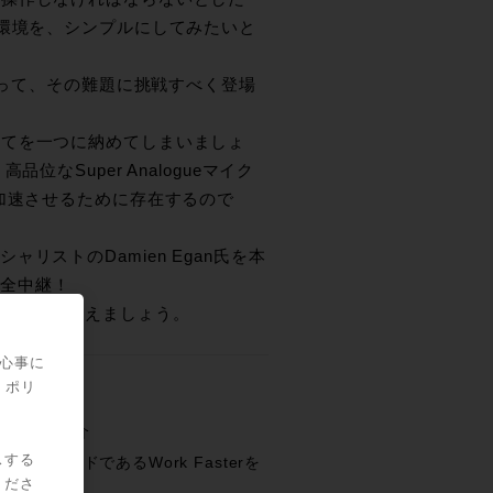
作環境を、シンプルにしてみたいと
衝撃を持って、その難題に挑戦すべく登場
全てを一つに納めてしまいましょ
なSuper Analogueマイク
加速させるために存在するので
シャリストのDamien Egan氏を本
完全中継！
の新たな挑戦に応えましょう。
関心事に
・ポリ
生秘話をご紹介
スする
MIX～キーワードであるWork Fasterを
くださ