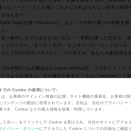
 様々なハード/ソフトを使いこなさなければならない現在の制
いませんか？
id State Logicの放つNucleusは、まさにその名の通りの
した。
せ色々操作しなければならないなら、一本筋の通った文法で、
ントローラー、オーディオI/F、モニタリング・コントロール、高品位
、そしてDUENDEプラグイン、その全てが、あなたの創造性を
K ON PROではお馴染みのJames Motley氏、プロダクト・スペ
リスよりお招きし、その魅力を余すところなくUstreamにて
今迄のワークフローの常識を忘れて、Solid State Logic
での Cookie の使用について:
kie は、お客様のサインイン情報の記憶、サイト機能の最適化、お客様の
たコンテンツの配信に使用されています。当社は、当社のプライバシー
◎セミナーの流れ◎
基づき、Cookie などの個人情報を収集・利用しています。
Lその歴史の中から、変革を呼び起こす製品開発思想～Nucleus誕
して次へ」をクリックして Cookie を受け入れ、当社のサイトにアクセ
 Nucleus& Duende Native Plug-insが生み出す高効率＆高品位
ライバシー・ポリシー
にアクセスした Cookie についての詳細をご確認
素材を使用してのミックスでご紹介