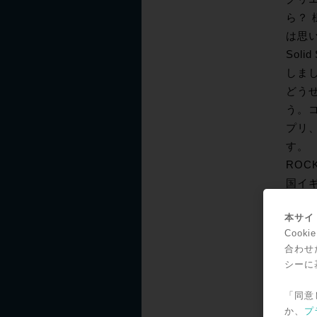
ら？
は思
Sol
しま
どう
う。コ
プリ
す。
ROC
国イギ
さあ、
本サイト
Coo
合わせ
シーに
SS
「同意
実践
か、
プ
実践