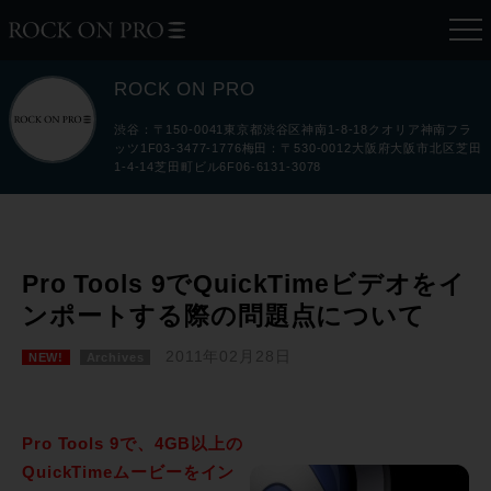
ROCK ON PRO
渋谷：〒150-0041東京都渋谷区神南1-8-18クオリア神南フラ
ッツ1F03-3477-1776梅田：〒530-0012大阪府大阪市北区芝田
1-4-14芝田町ビル6F06-6131-3078
Pro Tools 9でQuickTimeビデオをイ
ンポートする際の問題点について
2011年02月28日
NEW!
Archives
Pro Tools 9で、4GB以上の
QuickTimeムービーをイン