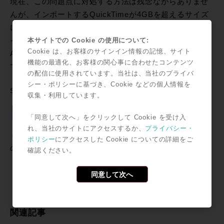
現在、この問題点に対処する方法は残念ながらありませ
んが、インポートするQuickTimeが4GBを超えるサイズ
になる場合は、ムービーとオーディオを別々に作成して
インポートする事が唯一の対処法となっています。
本サイトでの Cookie の使用について:
Cookie は、お客様のサインイン情報の記憶、サイト
Avidでは、この問題点について、最優先で対応に当たっ
機能の最適化、お客様の関心事に合わせたコンテンツ
ていますので、続報をお待ち下さい。
の配信に使用されています。当社は、当社のプライバ
シー・ポリシーに基づき、Cookie などの個人情報を
SNSで共有
収集・利用しています。
Twitter
Facebook
Line
Email
共
「同意して次へ」をクリックして Cookie を受け入
有
れ、当社のサイトにアクセスするか、
プライバシー・
＊記事中に掲載されている情報は2011年02月28日時点のも
ポリシー
にアクセスした Cookie についての詳細をご
のです。
確認ください。
同意して次へ
関連記事