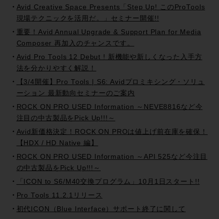
Avid Creative Space Presents「Step Up! このProTools
現場テクニックを活用だ。」セミナー開催!!
重要！Avid Annual Upgrade & Support Plan for Media
Composer 再加入のチャンスです。
Avid Pro Tools 12 Debut ! 新機能や新しくなった入手方
法を分かりやすく解説！
【3/4開催】Pro Tools | S6: Avidプロミキシング・ソリュ
ーション 最新動向セミナーのご案内
ROCK ON PRO USED Information ～NEVE8816など今
注目の中古製品をPick Up!!!～
Avid新価格決定！ROCK ON PROは値上げ前在庫を確保！
【HDX / HD Native 編】
ROCK ON PRO USED Information ～API 525など今注目
の中古製品をPick Up!!!～
「ICON to S6/M40交換プログラム」10月1日スタート!!
Pro Tools 11.2.1リリース
初代ICON（Blue Interface）サポート終了に関して