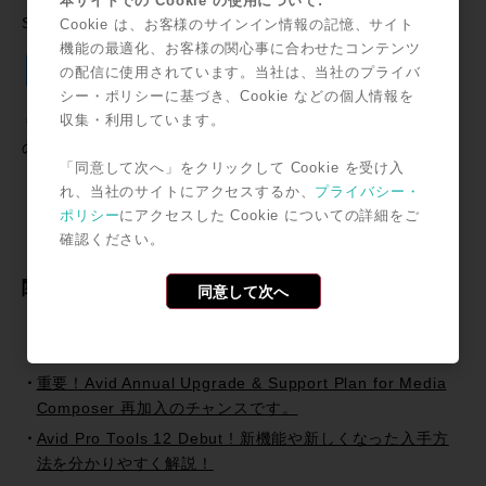
本サイトでの Cookie の使用について:
SNSで共有
Cookie は、お客様のサインイン情報の記憶、サイト
機能の最適化、お客様の関心事に合わせたコンテンツ
Twitter
Facebook
Line
Email
共
の配信に使用されています。当社は、当社のプライバ
有
シー・ポリシーに基づき、Cookie などの個人情報を
収集・利用しています。
＊記事中に掲載されている情報は2010年12月20日時点のも
のです。
「同意して次へ」をクリックして Cookie を受け入
れ、当社のサイトにアクセスするか、
プライバシー・
ポリシー
にアクセスした Cookie についての詳細をご
確認ください。
関連記事
同意して次へ
Avid Creative Space Presents「Step Up! このProTools
現場テクニックを活用だ。」セミナー開催!!
重要！Avid Annual Upgrade & Support Plan for Media
Composer 再加入のチャンスです。
Avid Pro Tools 12 Debut ! 新機能や新しくなった入手方
法を分かりやすく解説！