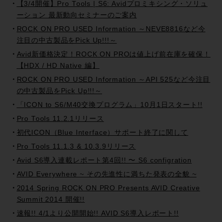
【3/4開催】Pro Tools | S6: Avidプロミキシング・ソリュ
ーション 最新動向セミナーのご案内
ROCK ON PRO USED Information ～NEVE8816など今
注目の中古製品をPick Up!!!～
Avid新価格決定！ROCK ON PROは値上げ前在庫を確保！
【HDX / HD Native 編】
ROCK ON PRO USED Information ～API 525など今注目
の中古製品をPick Up!!!～
「ICON to S6/M40交換プログラム」10月1日スタート!!
Pro Tools 11.2.1リリース
初代ICON（Blue Interface）サポート終了に関して
Pro Tools 11.1.3 & 10.3.9リリース
Avid S6導入連載レポート第4回!! 〜 S6 configration
AVID Everywhere ~ その先進性に満ちた発表の全貌 ~
2014 Spring ROCK ON PRO Presents AVID Creative
Summit 2014 開催!!
速報!! 4/1より公開開始!! AVID S6導入レポート!!