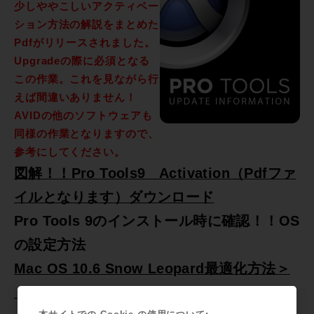
少しややこしいアクティベー
ション方法の解説をまとめた
Pdfがリリースされました。
Upgradeの際に必須となる
この作業。これを見ながら行
えば間違いありません！
AVIDの他のソフトウェアも
同様の作業となりますので、
参考にしてください。
図解！！Pro Tools9 Activation（Pdfファ
イルとなります）ダウンロード
Pro Tools 9のインストール時に確認！！OS
の設定方法
Mac OS 10.6 Snow Leopard最適化方法＞
＞＞