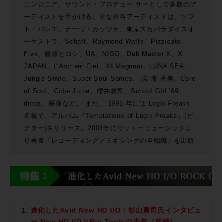
エンジニア、サウンド・プロデュー サーとして多数のア
ーティストを手がける。主な担当アーティストは、ソフ
ト・バレエ、ナーヴ・カッツェ、東京スカパラダイスオ
ーケストラ、Schaft、Raymond Watts、Pizzicato
Five、藤原ヒロシ、UA、NIGO、Dub Master X、X
JAPAN、L’Arc~en~Ciel、44 Magnum、LUNA SEA、
Jungle Smile、Super Soul Sonics、 広 瀬 香美、Core
of Soul、Cube Juice、櫻井敦司、School Girl ’69、
dropz、睡蓮など。 また、 1995 年には Logik Freaks
名義で、アルバム『Temptations of Logik Freaks』(ビ
クター)をリリース。2004年にリットーミュージックよ
り著書「レコーディング／ミキシングの全知識」を出版
進化したAvid New HD I/O：杉山勇司氏インタビュ
ー New HD I/OとPro Toolsの未来（前編）