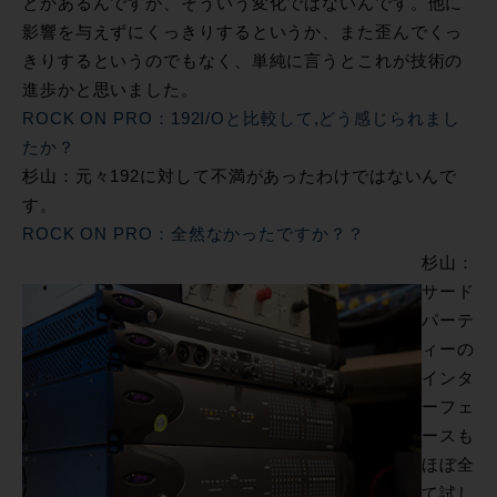
とかあるんですが、そういう変化ではないんです。他に
影響を与えずにくっきりするというか、また歪んでくっ
きりするというのでもなく、単純に言うとこれが技術の
進歩かと思いました。
ROCK ON PRO：192I/Oと比較して,どう感じられまし
たか？
杉山：元々192に対して不満があったわけではないんで
す。
ROCK ON PRO：全然なかったですか？？
杉山：
サード
パーテ
ィーの
インタ
ーフェ
ースも
ほぼ全
て試し