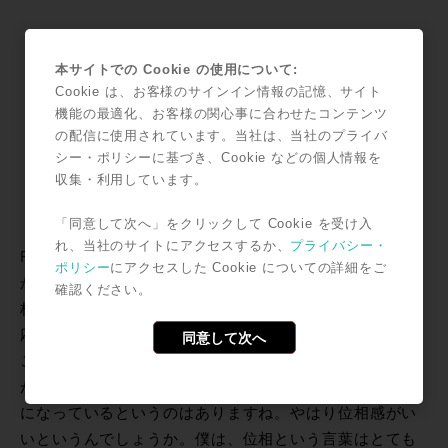
本サイトでの Cookie の使用について:
Cookie は、お客様のサインイン情報の記憶、サイト
機能の最適化、お客様の関心事に合わせたコンテンツ
の配信に使用されています。当社は、当社のプライバ
シー・ポリシーに基づき、Cookie などの個人情報を
収集・利用しています。
「同意して次へ」をクリックして Cookie を受け入
れ、当社のサイトにアクセスするか、
プライバシー・
ROCK ON PRO：ミキシングにおいてはいかがでしょう
ポリシー
にアクセスした Cookie についての詳細をご
か？
確認ください。
杉山：ミックスしている最中は、出ている音に対して反
応をしているので、やりやすいとか、やりにくいという
同意して次へ
ことはありませんでした。ただ出来上がったときに、音
が思った位置に来ているというか、想像通りの仕上がり
になっているというのはありますね。やはり位相感がい
いというんでしょうか。僕は、位相という言葉はとても