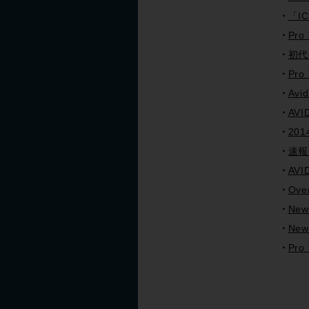
「I
Pro
初代
Pro
Avi
AV
201
速報
AV
Ove
New
Ne
Pro