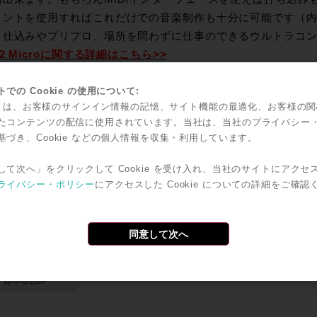
メントを使用すればこれだけでの音楽制作も十分に可能です（
。仕込みやプリプロ、場所を問わずに仕事のできるウルトラコ
x2 Microに関する詳細はこちら>>
もり、ご相談は、下記お問い合わせフォーム、または お電話（03-34
での Cookie の使用について:
-1255）
メール
にてもお待ちしております。
kie は、お客様のサインイン情報の記憶、サイト機能の最適化、お客様の
たコンテンツの配信に使用されています。当社は、当社のプライバシー
担当：岡田、梓澤、伊藤、前田までお気軽にどうぞ。
基づき、Cookie などの個人情報を収集・利用しています。
して次へ」をクリックして Cookie を受け入れ、当社のサイトにアクセ
ライバシー・ポリシー
にアクセスした Cookie についての詳細をご確認
同意して次へ
design Mbox2 Micro ￥29,800