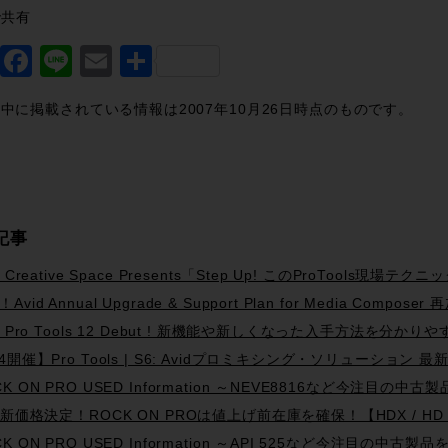
で共有
Twitter
Facebook
Line
Email
共
有
中に掲載されている情報は2007年10月26日時点のものです。
記事
d Creative Space Presents「Step Up! このProTools
Avid Annual Upgrade & Support Plan for Media Comp
id Pro Tools 12 Debut ! 新機能や新しくなった入手方法を分かり
/4開催】Pro Tools | S6: Avidプロミキシング・ソリューショ
K ON PRO USED Information ～NEVE8816など今注目の中古製品を
id新価格決定！ROCK ON PROは値上げ前在庫を確保！【HDX / HD N
K ON PRO USED Information ～API 525など今注目の中古製品をPi