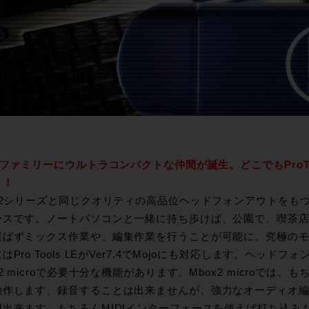
xファミリーにウルトラコンパクトな仲間が誕生。どこでもProT
！！
ox2シリーズと同じクオリティの高品位ヘッドフォンアウトをも
ースです。ノートパソコンと一緒に持ち歩けば、公園で、喫茶
選ばずミックス作業や、編集作業を行うことが可能に。究極の
はPro Tools LEがVer7.4でMojoにも対応します。ヘッ
x2 microで必要十分な機能があります。Mbox2 microでは、もち
動作します、録音することは出来ませんが、強力なオーディオ
用出来ます。もちろんMIDIインターフェースを使えば打ち込み