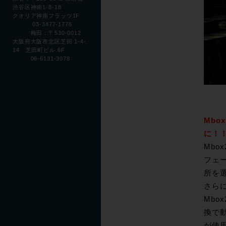
渋谷区神南1-8-18
クオリア神南フラッツ1F
03-3477-1776
梅田：〒530-0012
大阪府大阪市北区芝田 1-4-
14 芝田町ビル 6F
06-6131-3078
Mbo
に！
Mb
フェ
所を
さらに
Mbo
換で
が使