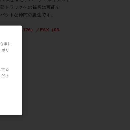
内部トラックへの録音は可能で
ンパクトな仲間の誕生です。
77-1776）／FAX（03-
関心事に
・ポリ
スする
くださ