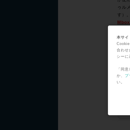
ゥル
す）
Mbo
お見積
本サイト
3744
Coo
合わせ
営業
シーに
「同意
か、
プ
い。
digi