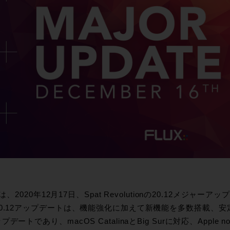
x::は、2020年12月17日、Spat Revolutionの20.12メ
20.12アップデートは、機能強化に加えて新機能を多数搭載、
デートであり、macOS CatalinaとBig Surに対応、Apple not