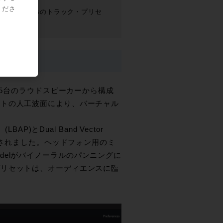
くださ
ix、Avid ProToolsのトラック・プリセ
ポート、5台のラウドスピーカーから構成
クトの人工波面により、バーチャル
BAP)とDual Band Vector
して追加されました。ヘッドフォン用のミ
ad Modelがバイノーラルのパンニングに
プリセットは、オーディエンスに臨