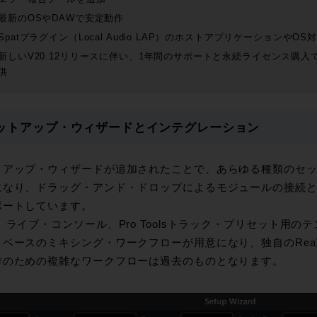
最新のOSやDAWで安定動作
Spatプラグイン（Local Audio LAP）のホストアプリケーションやO
新しいV20.12リリースに伴い、1年間のサポートと永続ライセンス購
供
ットアップ・ウィザードとインテグレーション
トアップ・ウィザードが追加されたことで、あらゆる種類のセ
になり、ドラッグ・アンド・ドロップによるモジュールの接続
ポートしています。
、ライブ・コンソール、Pro Toolsトラック・プリセット用
ベースのミキシング・ワークフローが用意になり、独自のReaVolu
作のための複雑なワークフローは過去のものとなります。