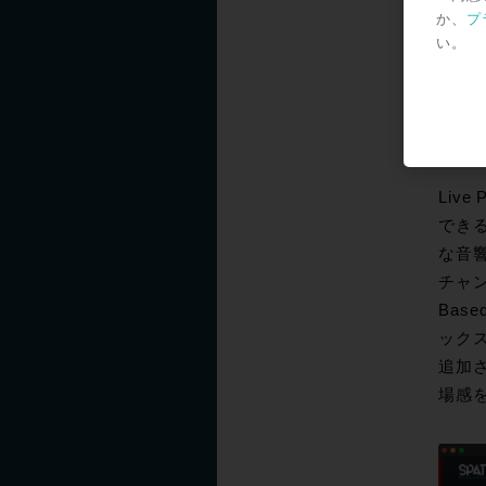
か、
プ
い。
待
Liv
でき
な音
チャンネ
Bas
ックス
追加
場感