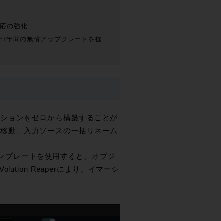
S対応の強化
入で1年間の無償アップグレードを提
ッションをゼロから構築することが
と移動、入力ソースの一括リネーム
のテンプレートを使用すると、オブジ
tion Reaperにより、イマーシ