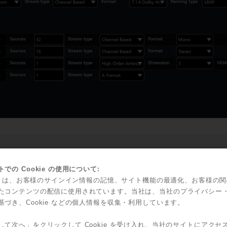
ReaVolution: Spatによるイマーシブ・ワークフローとの統合を容易に
での Cookie の使用について:
Avid VENUE S6L、DiGiCo SD、SSLライブ・ライブコンソール用
kie は、お客様のサインイン情報の記憶、サイト機能の最適化、お客様の
様々な立体音響フォーマットで任意の規模のセッションを迅速に作成す
たコンテンツの配信に使用されています。当社は、当社のプライバシー
AmbiX、B-FormatのHOAプリセットとトランスコード方法を更新
基づき、Cookie などの個人情報を収集・利用しています。
ハードウェア・パッチを構成するための入力のネーミングとI/Oマトリ
して次へ」をクリックして Cookie を受け入れ、当社のサイトにアクセ
モジュールをドラッグ＆ムーブ、ドラッグ＆コネクト可能に