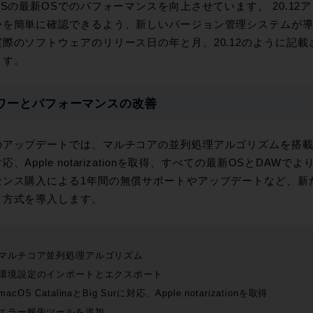
OSの最新OSでのパフォーマンスを向上させています。 20.1
かを簡単に確認できるよう、新しいバージョン管理システムが
実際のソフトウェアのリリース日の年と月、20.12のように記
ます。
ワーとパフォーマンスの改善
アップデートでは、マルチコアの並列処理アルゴリズムを搭載し、macO
応、Apple notarizationを取得、すべての最新OSとDA
センス購入による1年間の無償サポートやアップデートなど、新
ト方式を導入します。
マルチコア並列処理アルゴリズム
環境設定のインポートとエクスポート
macOS CatalinaとBig Surに対応、Apple notarizationを取得
エラー報告ツールを追加