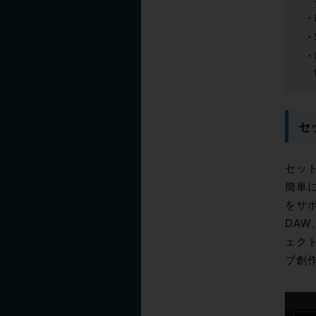
セ
セッ
簡単
をサ
DAW
ェクト
ブ創