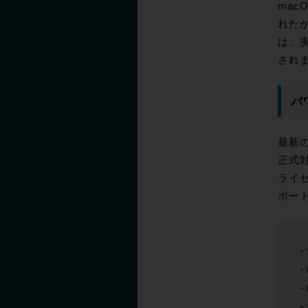
mac
れた
は、
され
パ
最新の
正式対
ライ
ポー