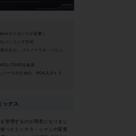
n Optionライセンスが必要）
追加、多彩なパンニング方式
オプションが追加された、バイノーラル・パニン
lRADとCSADを改良
クで収録されたソースのための、HOA入力トラ
ミックス
スを管理するのが用意になりまし
を使ったミックス・シーンの変更