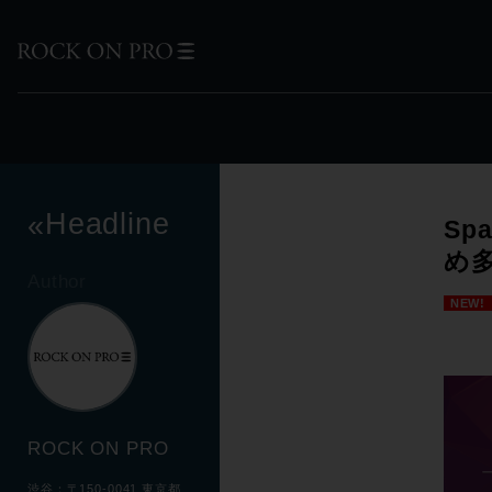
Headline
«
Sp
め
Author
NEW!
ROCK ON PRO
渋谷：〒150-0041 東京都