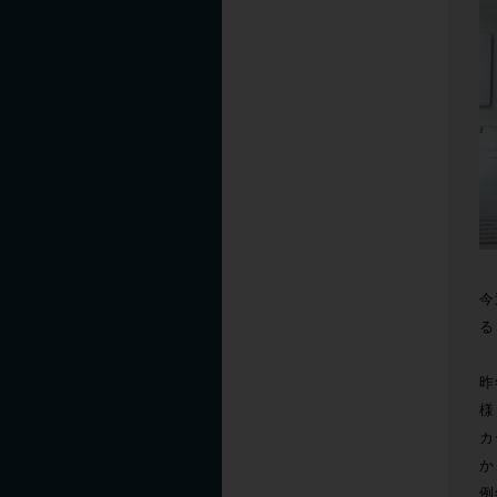
今
る
昨
様
カ
か
例