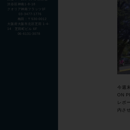
渋谷区神南1-8-18
クオリア神南フラッツ1F
03-3477-1776
梅田：〒530-0012
大阪府大阪市北区芝田 1-4-
14 芝田町ビル 6F
06-6131-3078
今週末
ON
レポ
内させ