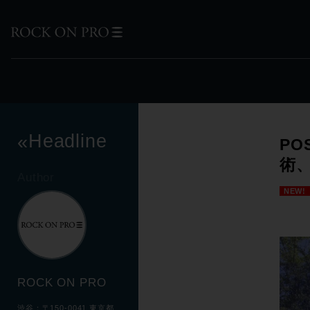
Headline
«
PO
術
Author
NEW!
ROCK ON PRO
渋谷：〒150-0041 東京都