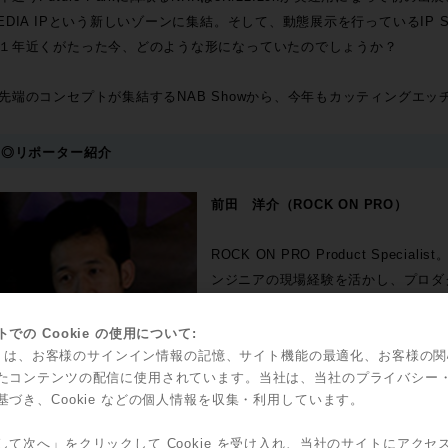
EDIA IPという新しいゾーンに集結。そして、動態展示を行っているIP SH
１年近くがたった今、どのような形になっていたのでしょうか？
先端のコンセプトが集結するNAB Showから、今年もカッティングエ
◎リポーター紹介
前田 洋介（ROCK ON PRO）
ROCK ON PRO Product Spec
ンジニアの現場経験を活かし、プロダ
商品のデモンストレーションを行って
ら、映像と音声を繋ぐワークフロー運
での Cookie の使用について:
実体験に基づく商品説明、技術解説、
kie は、お客様のサインイン情報の記憶、サイト機能の最適化、お客様の
たコンテンツの配信に使用されています。当社は、当社のプライバシー
基づき、Cookie などの個人情報を収集・利用しています。
して次へ」をクリックして Cookie を受け入れ、当社のサイトにアクセ