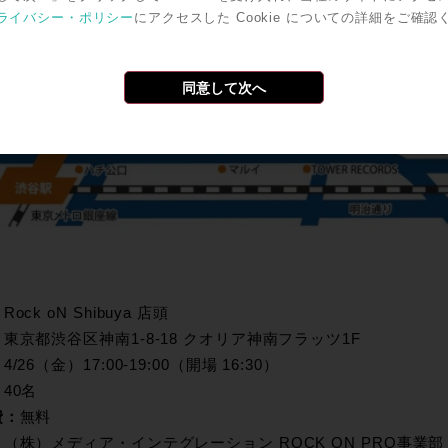
開催要項
ライバシー・ポリシー
にアクセスした Cookie についての詳細をご確認
同意して次へ
：
Rock oN Shibuya 店頭
都渋谷区神南1-8-18 クオリア神南フラッツ1F
：
4/26（金）17:00-19:00（開場 16:30）
：
40名
費：
無料
：
（株）メディア・インテグレーション ROCK ON PRO事業部