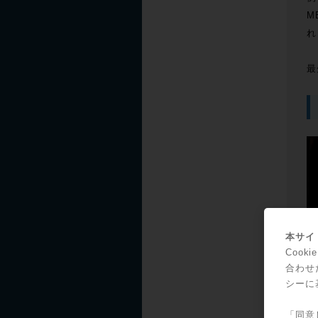
M
れ
最
本サイト
Coo
合わせ
シーに
「同意