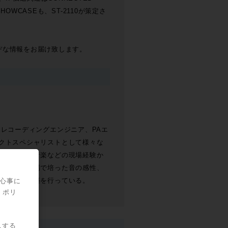
OWCASEも、ST-2110が策定さ
ッヂな情報をお届け致します。
ialist。レコーディングエンジニア、PAエ
クトスペシャリストとして様々な
いる。映画音楽などの現場経験か
用改善、現場で培った音の感性、
システム構築を行っている。
関心事に
・ポリ
スする