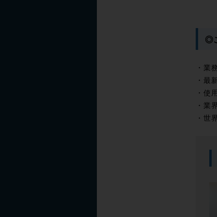
◎
・業
・最
・使
・業
・世