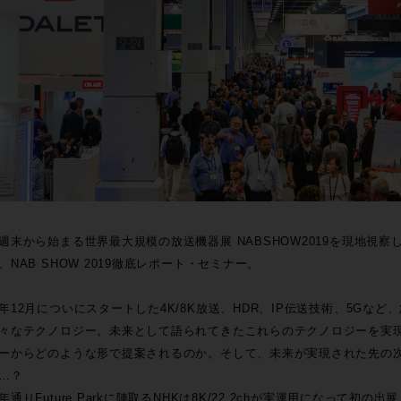
週末から始まる世界最大規模の放送機器展 NABSHOW2019を現地視察した
、NAB SHOW 2019徹底レポート・セミナー。
年12月についにスタートした4K/8K放送、HDR、IP伝送技術、5Gな
々なテクノロジー。未来として語られてきたこれらのテクノロジーを実
ーからどのような形で提案されるのか。そして、未来が実現された先の
…？
年通りFuture Parkに陣取るNHKは8K/22.2chが実運用になって初の出