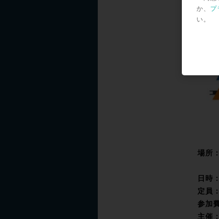
◎
か、
プ
い。
場所
東京
日時
定員
参加
主催