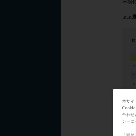
来場
＞＞
セ
本サイト
Coo
合わせ
シーに
「同意