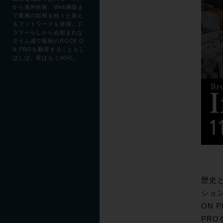
から海外折衝、Web構築ま
で業務の垣根を軽々と超え
るフットワークを発揮。ド
ラマーらしからぬ類まれな
タイム感で毎朝のROCK O
N PROを翻弄することもし
ばしば。実はもう40代。
歴史
ション
ON 
PR