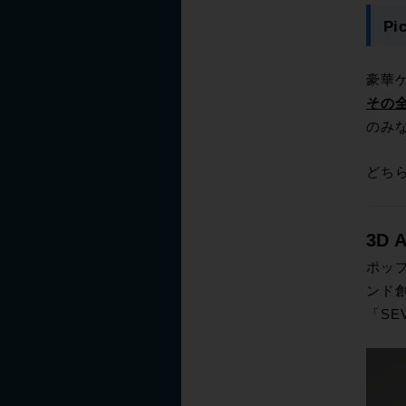
Pi
豪華
その
のみ
どち
3D 
ポップ
ンド
「SE