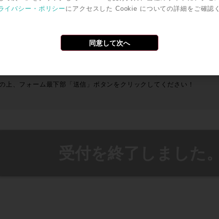
ライバシー・ポリシー
にアクセスした Cookie についての詳細をご確認
去最大規模で連日行われるセミナーは、
ご予約なしでもご覧いただけま
00%体験するためにはスピーカーアレイの内側で聴くことが必須！そこで、今回
同意して次へ
は事前に
お席のリザーブを承ります!!
席のご予約をご希望の方は、下記「セミナーを予約する」ボタンよりご
の上、フォーム最下部「送信」ボタンをクリックしてください！
受付を終了しました