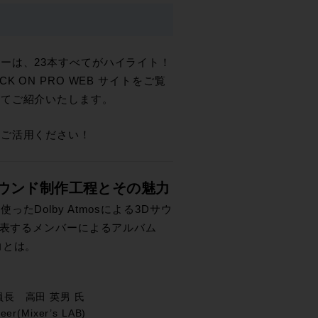
ーは、23本すべてがハイライト！
 ON PRO WEB サイトをご覧
してご紹介いたします。
をご活用ください！
イティブサウンド制作工程とその魅力
Dolby Atmosによる3Dサウ
代表するメンバーによるアルバム
魅力とは。
長 高田 英男 氏
eer(Mixer’s LAB)