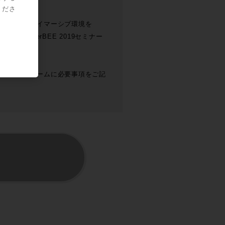
くださ
す。
しかし！イマーシブ環境を
のInterBEE 2019セミナー
予約専用フォームに必要事項をご記
。