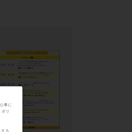
関心事に
・ポリ
スする