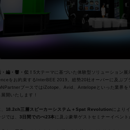
活・編・響・伝！
5大テーマに基づいた体験型ソリューション展
rienceをお約束するInterBEE 2019。総勢20社オーバーに
koNPartnerブースではiZotope、Avid、Antelopeとい
も展開いたします！
に、
18.2ch三層スピーカーシステム＋Spat Revolution
により
ージでは、
3日間でのべ23本
に及ぶ豪華ゲストセミナーイベント