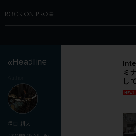
Headline
«
In
ミ
Author
し
NEW!
澤口 耕太
広範な知識で国内セールス