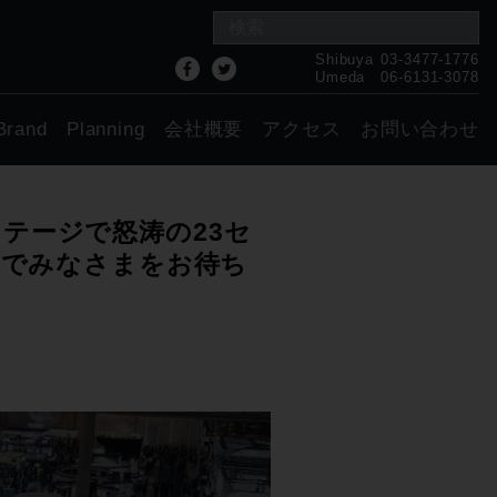
Shibuya
03-3477-1776
Umeda
06-6131-3078
Brand
Planning
会社概要
アクセス
お問い合わせ
ブステージで怒涛の23セ
張でみなさまをお待ち