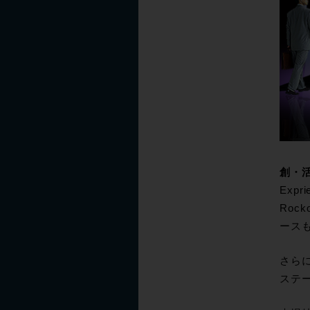
創・
Exp
Roc
ース
さら
ステ