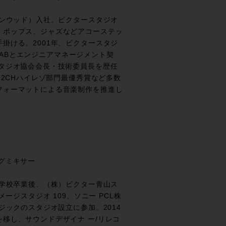
ケンウッド）入社。ビクタースタジオ
、ポップス、ジャズなどアコーステッ
掛ける。2001年、ビクタースタジ
S LABとエンジニアマネージメント契
スタジオ協会会長・技術委員長を歴任
 2CHハイレゾ部門最優秀賞など多数
フォーマットによる音楽制作を推進し
氏
グミキサー
門学校卒業後、（株）ビクター青山ス
メージスタジオ 109、ソニー PCL株
ジックのスタジオ設立に参加。2014
移し、サウンドデザイナ ー/リレコ