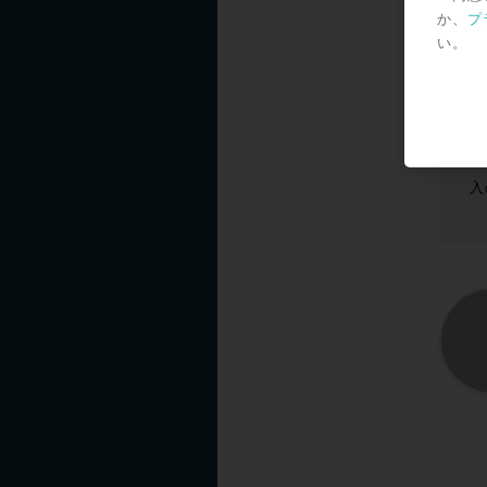
か、
プ
い。
過
1
で
お
入