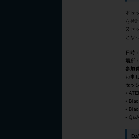
本セ
を検
又セ
とな
日時
場所
参加
お申
セッ
• AT
• Bl
• Bla
• Q&A
Da