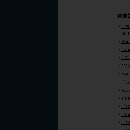
関連
【満
NE
Gen
Fut
【7
5/2
NA
【3/
Fo
1/2
【1
In
【12