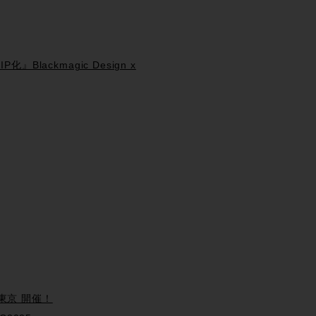
Blackmagic Design x
in 東京 開催！