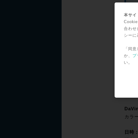
本サイト
DaVin
Coo
映像
合わせ
シーに
日時
場所
「同意
参加
か、
プ
い。
お申
*受
DaV
例え
DaVin
カラ
日時