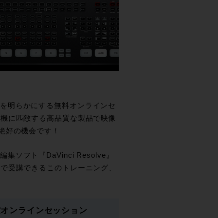
の全貌を明らかにする無料オンラインセ
務機に匹敵する高品質な製品で映像
する絶好の機会です！
ソフト『DaVinci Resolve』
料で受講できるこのトレーニング、
。
介無償オンラインセッション