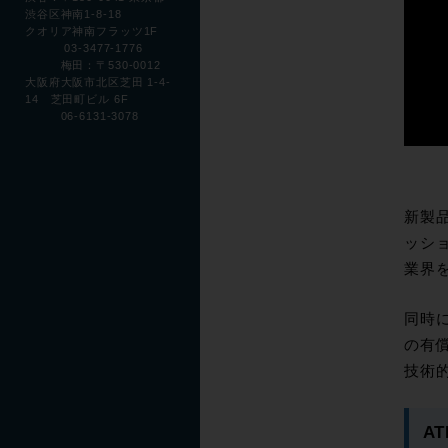
渋谷区神南1-8-18
クオリア神南フラッツ1F
03-3477-1776
梅田：〒530-0012
大阪府大阪市北区芝田 1-4-
14 芝田町ビル 6F
06-6131-3078
新製品
ッシ
業界を
同時に
の有
技術
A