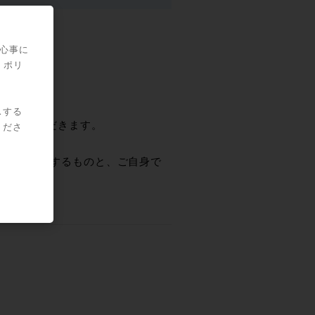
関心事に
スです。
・ポリ
スする
させていただきます。
くださ
い致します。
映像を表示するものと、ご自身で
ます。