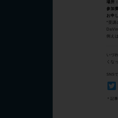
場所
参加
お申
*受
DaV
例え
いづ
くな
SNS
＊記事