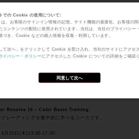
での Cookie の使用について:
ci Resolve 16 – Edit Basic Training
kie は、お客様のサインイン情報の記憶、サイト機能の最適化、お客様の
編集ソフト初心者のお客様から安心して映像編集を学べるコー
たコンテンツの配信に使用されています。当社は、当社のプライバシー
基づき、Cookie などの個人情報を収集・利用しています。
：
3月24日(水)13:30-17:30
：
ZOOMによるオンラインセッション
して次へ」をクリックして Cookie を受け入れ、当社のサイトにアクセ
費：
一般：20,000円（税抜） 学生：無料 ＊学生証の確認を
ライバシー・ポリシー
にアクセスした Cookie についての詳細をご確認
し込み：
ご参加をご希望の方は、
こちら
よりお申し込みをお願
講の際にはデュアルモニターをご用意ください（トレーナー側の
同意して次へ
inci Resolveを操作するためのもの）。
ばラップトップ＋スマホといった組み合わせでも受講いただけ
ci Resolve 16 – Color Basic Training
ーグレーディングを集中的に学べるコースです。
：
3月25日(木)13:30-17:30