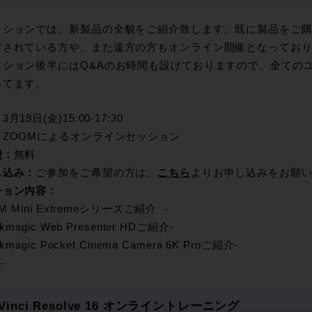
ッションでは、新製品の全貌をご紹介致します。既に製品をご
討されている方や、また遠方の方もオンライン開催となってお
ッション後半にはQ&Aのお時間も設けておりますので、全ての
ってます。
：
3月19日(金)15:00-17:30
：
ZOOMによるオンラインセッション
費：
無料
し込み：
ご参加をご希望の方は、
こちら
よりお申し込みをお願
ション内容：
EM Mini Extremeシリーズご紹介 -
ackmagic Web Presenter HDご紹介-
ckmagic Pocket Cinema Camera 6K Proご紹介-
-
Vinci Resolve 16 オンライントレーニング