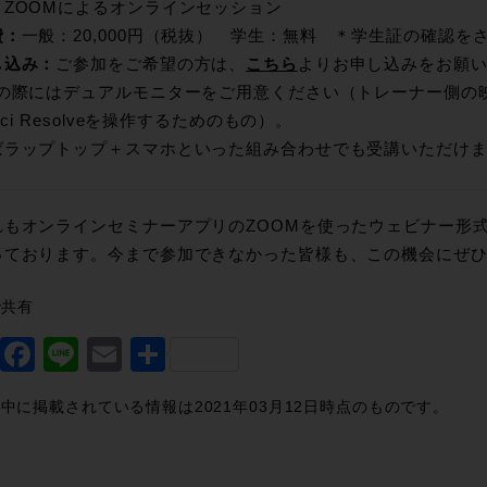
：
ZOOMによるオンラインセッション
費：
一般：20,000円（税抜） 学生：無料 ＊学生証の確認を
し込み：
ご参加をご希望の方は、
こちら
よりお申し込みをお願
講の際にはデュアルモニターをご用意ください（トレーナー側の
inci Resolveを操作するためのもの）。
ばラップトップ＋スマホといった組み合わせでも受講いただけ
れもオンラインセミナーアプリのZOOMを使ったウェビナー形
っております。今まで参加できなかった皆様も、この機会にぜ
で共有
Twitter
Facebook
Line
Email
共
有
中に掲載されている情報は2021年03月12日時点のものです。