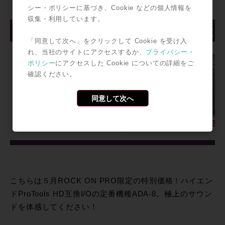
シー・ポリシーに基づき、Cookie などの個人情報を
収集・利用しています。
「同意して次へ」をクリックして Cookie を受け入
れ、当社のサイトにアクセスするか、
プライバシー・
ポリシー
にアクセスした Cookie についての詳細をご
確認ください。
同意して次へ
こちらは５月ROCK ON PRO限定の特別価格！ハイエン
ドProTools HD互換I/Oの定番機種ADA-8。極上のサウン
ドを体感してください！