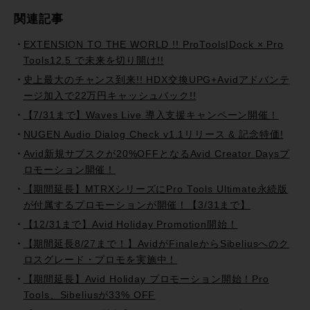
関連記事
EXTENSION TO THE WORLD !! ProTools|Dock × Pro
Tools12.5 で未来を切り開け!!
史上最大のチャンス到来!! HDX交換UPG+Avidアドバンテ
ージ加入で22万円キャッシュバック!!
【7/31まで】Waves Live 導入支援キャンペーン開催！
NUGEN Audio Dialog Check v1.1リリース & 記念特価!
Avid新規サブスクが20%OFFとなるAvid Creator Daysプ
ロモーション開催！
【期間延長】MTRXシリーズにPro Tools Ultimate永続版
が付属するプロモーションが開催！【3/31まで】
【12/31まで】Avid Holiday Promotion開始！
【期間延長8/27まで！】AvidがFinaleからSibeliusへのク
ロスグレード・プロモを実施中！
【期間延長】Avid Holiday プロモーション開始！Pro
Tools、Sibeliusが33% OFF