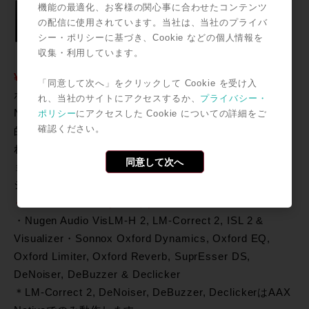
格 ：
機能の最適化、お客様の関心事に合わせたコンテンツ
の配信に使用されています。当社は、当社のプライバ
￥198,000-
シー・ポリシーに基づき、Cookie などの個人情報を
（税込）（通
収集・利用しています。
常価格￥
¥384,912-）
「同意して次へ」をクリックして Cookie を受け入
ポスト・プロダクションのマストアイテムとなっている
れ、当社のサイトにアクセスするか、
プライバシー・
Nugen Audioのラウドネス管理ツールとミックスを視覚
ポリシー
にアクセスした Cookie についての詳細をご
確認ください。
的に確認できるVisulizer、SonnoxのPost Bundleに含ま
れるAAX DSPプラグイン＊を収録。ポスト・プロダクシ
同意して次へ
ョン、ブロードキャストのPro Tools HDXワークステー
ションの導入パッケージに最適なコレクションです。
＜収録プラグイン（12種類）＞
・Nugen Audio VisLM-H 2, LM-Correct 2, ISL 2 &
Visualizer・Sonnox Oxford Dynamics, Oxford EQ,
Oxford Limiter, Oxford Reverb, SuprEsser DS,
DeNoiser, DeBuzzer & Declicker
＊LM-Correct 2, DeNoiser, DeBuzzer, DeclickerはAAX