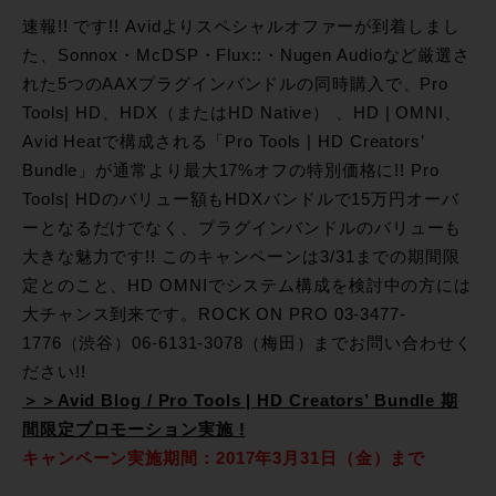
速報!! です!! Avidよりスペシャルオファーが到着しまし
た、Sonnox・McDSP・Flux::・Nugen Audioなど厳選さ
れた5つのAAXプラグインバンドルの同時購入で、Pro
Tools| HD、HDX（またはHD Native） 、HD | OMNI、
Avid Heatで構成される「Pro Tools | HD Creators’
Bundle」が通常より最大17%オフの特別価格に!! Pro
Tools| HDのバリュー額もHDXバンドルで15万円オーバ
ーとなるだけでなく、プラグインバンドルのバリューも
大きな魅力です!! このキャンペーンは3/31までの期間限
定とのこと、HD OMNIでシステム構成を検討中の方には
大チャンス到来です。ROCK ON PRO 03-3477-
1776（渋谷）06-6131-3078（梅田）までお問い合わせく
ださい!!
＞＞Avid Blog / Pro Tools | HD Creators’ Bundle 期
間限定プロモーション実施 !
キャンペーン実施期間：2017年3月31日（金）まで