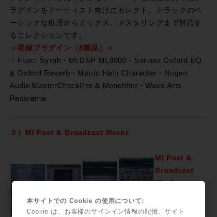
ラグインをアーティスト向けにセレクト。トラックのベ
ーシックな処理からミックス、マスタリングまで対応す
るコレクションです。
＜収録プラグイン（8製品）＞
・Flux:: Syrah・McDSP ML8000・Sonnox Oxford EQ
& Oxford Reverb・Metric Halo Character・Nugen
Audio MasterCheckPro & Monofilter・Wave Arts
Panorama
２）MI Post & Broadcast Works
MI Post &
Broadcast
Works
期間限定プロ
本サイトでの Cookie の使用について:
モーション価
Cookie は、お客様のサインイン情報の記憶、サイト