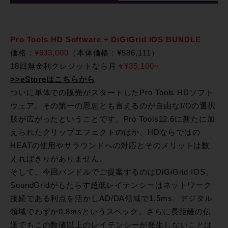
Pro Tools HD Software + DiGiGrid IOS BUNDLE
価格：
¥633,000
（本体価格：¥586,111）
18回無金利クレジットなら月々
¥35,100~
>>eStoreはこちらから
ついに単体での販売がスタートしたPro Tools HDソフト
ウェア。その第一の恩恵とも言えるのが自由なI/Oの選択
肢が広がったということです。Pro Tools12.6に新たに加
えられたクリップエフェクトのほか、HDならではの
HEATの使用やサラウンドへの対応とそのメリットは数
えればきりがありません。
そして、今回バンドルでご提案するのはDiGiGrid IOS。
SoundGridがもたらす超低レイテンシーはネットワーク
接続である利点を活かしAD/DA領域で1.5ms、デジタル
領域でわずか0.8msというスペック。さらに長距離の伝
送でもこの数値以上のレイテンシーが発生しないことは