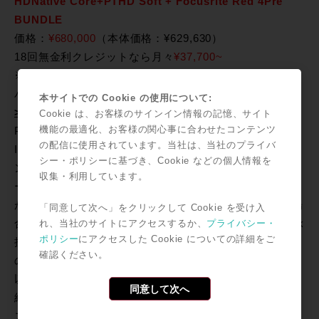
HDNative Core+PTHD Soft + Focusrite Red 4Pre
BUNDLE
価格：
¥680,000
（本体価格：¥629,630）
18回無金利クレジットなら月々
¥37,700~
※本バンドルをご購入の方にDigiLinkロック($300)をカ
バーする30000ポイントをプレゼント!!
本サイトでの Cookie の使用について:
>>eStoreはこちらから
Cookie は、お客様のサインイン情報の記憶、サイト
機能の最適化、お客様の関心事に合わせたコンテンツ
PT Native Software環境ではレイテンシーを抑えるため
の配信に使用されています。当社は、当社のプライバ
I/O側のダイレクトモニター機能を使用したり、パンチイ
シー・ポリシーに基づき、Cookie などの個人情報を
ンの際に元のトラックのレコーディングする部分をミュ
収集・利用しています。
ートするなど、工夫しながらレコーディングをする必要
が出てきます。HD NativeではAnalog In/Out 96KHzの場
「同意して次へ」をクリックして Cookie を受け入
合でスループットレイテンシー1.7msの公称値。DigiLink
れ、当社のサイトにアクセスするか、
プライバシー・
ポリシー
にアクセスした Cookie についての詳細をご
接続のメリットを活かし今までのHD環境での使用感をそ
確認ください。
のままにレコーディング作業するにはやはりHD Native
以上の環境が必要といえるでしょう。
同意して次へ
組み合わせで選択したFocusrite / Red 4PreはISAシリー
ズを再現する”Air”機能マイクプリを4ch搭載し、またモ