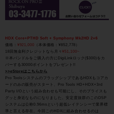
HDX Core+PTHD Soft + Symphony Mk2HD 2×6
価格：
¥921,000
（本体価格：¥852,778）
18回無金利クレジットなら月々
¥51,100~
※本バンドルをご購入の方にDigiLinkロック($300)をカ
バーする30000ポイントをプレゼント!!
>>eStoreはこちらから
Pro ToolsシステムのフラッグシップであるHDXもコアカ
ードのみの販売がスタート、Pro Tools HD+HDX+3rd
Party I/Oという組み合わせも可能にし、そのプライスも
グッと身近なものになりました。安定度抜群のこのDSP
システムは公称0.96msという超低レイテンシーで業界標
準と言える存在。今回このHDXに組み合わせるのは