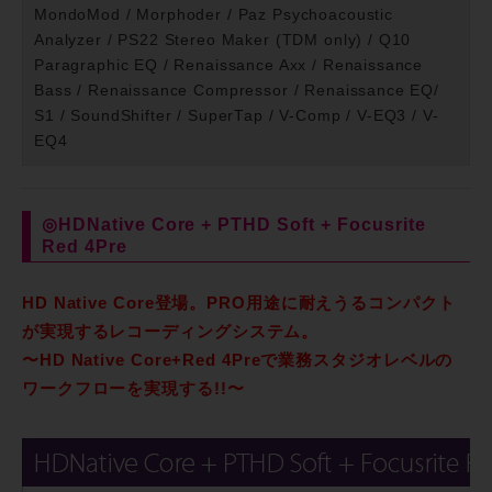
MondoMod / Morphoder / Paz Psychoacoustic
Analyzer / PS22 Stereo Maker (TDM only) / Q10
Paragraphic EQ / Renaissance Axx / Renaissance
Bass / Renaissance Compressor / Renaissance EQ/
S1 / SoundShifter / SuperTap / V-Comp / V-EQ3 / V-
EQ4
◎HDNative Core + PTHD Soft + Focusrite
Red 4Pre
HD Native Core登場。PRO用途に耐えうるコンパクト
が実現するレコーディングシステム。
〜HD Native Core+Red 4Preで業務スタジオレベルの
ワークフローを実現する!!〜