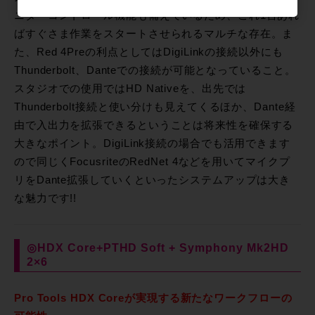
ニターコントロール機能も備えているため、これ1台あれ
ばすぐさま作業をスタートさせられるマルチな存在。ま
た、Red 4Preの利点としてはDigiLinkの接続以外にも
Thunderbolt、Danteでの接続が可能となっていること。
スタジオでの使用ではHD Nativeを、出先では
Thunderbolt接続と使い分けも見えてくるほか、Dante経
由で入出力を拡張できるということは将来性を確保する
大きなポイント。DigiLink接続の場合でも活用できます
ので同じくFocusriteのRedNet 4などを用いてマイクプ
リをDante拡張していくといったシステムアップは大き
な魅力です!!
◎HDX Core+PTHD Soft + Symphony Mk2HD
2×6
Pro Tools HDX Coreが実現する新たなワークフローの