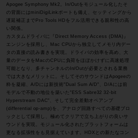
Apogee Symphony Mk2。In/Outをモジュール化したそ
の背面にはminiDigiLinkポートも備え、セッティングから
遅延補正までPro Tools HDをフル活用できる親和性の高
い関係。
カスタムドライバに『Direct Memory Access (DMA)』
エンジンを採用し、Mac CPUから独立してメモリ内デー
タの直接の読み書きを実現。ドライバの効率を高め、大
量のデータをMacのCPUに負荷をほぼかけずに高速処理
可能となり、多チャンネルのIn/Outが必要とされる業務
では大きなメリットに。そしてそのサウンドはApogeeの
粋を凝縮、A/Dには新技術”Dual Sum A/D”、D/Aには前
モデルで不動の地位を築いた”ESS Sabre32 32-bit
Hyperstream DAC”、そして完全差動オペアンプ
(differential op-amp)を、アナログ回路すべての基礎ブロ
ックとして採用し、極めてクリアで立ち上がりの良いサ
ウンドを実現。モジュール化されたプラットフォームは
更なる拡張性をも見据えています。HDXとの新たなコン