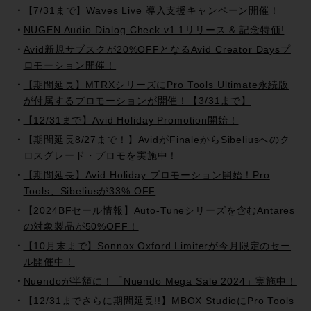
【7/31まで】Waves Live 導入支援キャンペーン開催！
NUGEN Audio Dialog Check v1.1リリース & 記念特価!
Avid新規サブスクが20%OFFとなるAvid Creator Daysプ
ロモーション開催！
【期間延長】MTRXシリーズにPro Tools Ultimate永続版
が付属するプロモーションが開催！【3/31まで】
【12/31まで】Avid Holiday Promotion開始！
【期間延長8/27まで！】AvidがFinaleからSibeliusへのク
ロスグレード・プロモを実施中！
【期間延長】Avid Holiday プロモーション開始！Pro
Tools、Sibeliusが33% OFF
【2024BFセール情報】Auto-Tuneシリーズを含むAntares
の対象製品が50%OFF！
【10月末まで】Sonnox Oxford Limiterが今月限定のセー
ル開催中！
Nuendoが半額に！「Nuendo Mega Sale 2024」実施中！
【12/31までさらに期間延長!!】MBOX StudioにPro Tools