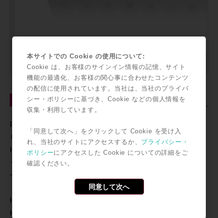
本サイトでの Cookie の使用について:
Cookie は、お客様のサインイン情報の記憶、サイト
機能の最適化、お客様の関心事に合わせたコンテンツ
の配信に使用されています。当社は、当社のプライバ
◎HDX導入 そのメリットとは!?
シー・ポリシーに基づき、Cookie などの個人情報を
収集・利用しています。
ProTools HDシステムにてHD NativeとHDXと種類があ
「同意して次へ」をクリックして Cookie を受け入
ります。
れ、当社のサイトにアクセスするか、
プライバシー・
HD NativeとHDXの違いとはなんでしょうか!? そのスペ
ポリシー
にアクセスした Cookie についての詳細をご
ック差は図表で確認いただくとして、やはりレイテンシ
確認ください。
ー処理の差異はレコーディング時における重要なポイン
同意して次へ
トです。現状でスループットレイテンシー0.7msという
HDXシステムの数値を上回るシステムは存在しません。
HD Nativeでは超低レイテンシーモードが2chと、実質