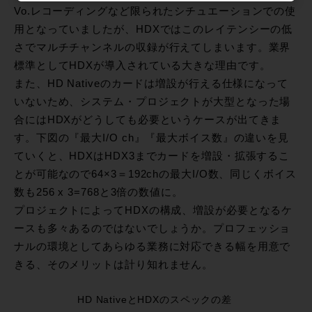
Vo.レコーディングなど限られたシチュエーションでの使
用となっていましたが、HDXではこのレイテンシーの低
さでマルチチャンネルの収録が行えてしまいます。業界
標準としてHDXが導入されている大きな理由です。
また、HD Nativeのカードは増設が行える仕様になって
いないため、システム・プロジェクトが大型となった場
合にはHDXがどうしても必要というケースが出てきま
す。下図の『最大I/O ch』『最大ボイス数』の違いを見
ていくと、HDXはHDX3までカードを増設・拡張するこ
とが可能なので64×3＝192chの最大I/O数、同じくボイス
数も256 x 3=768と3倍の数値に。
プロジェクトによってHDXの構成、増設が必要となるケ
ースも多々あるのではないでしょうか。プロフェッショ
ナルの環境としてあらゆる業務に対応できる幅を用意で
きる、そのメリットは計り知れません。
HD NativeとHDXのスペックの差