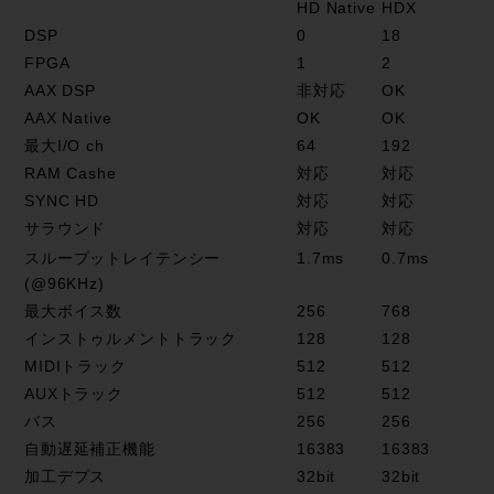
HD Native
HDX
DSP
0
18
FPGA
1
2
AAX DSP
非対応
OK
AAX Native
OK
OK
最大I/O ch
64
192
RAM Cashe
対応
対応
SYNC HD
対応
対応
サラウンド
対応
対応
スループットレイテンシー
1.7ms
0.7ms
(@96KHz)
最大ボイス数
256
768
インストゥルメントトラック
128
128
MIDIトラック
512
512
AUXトラック
512
512
バス
256
256
自動遅延補正機能
16383
16383
加工デプス
32bit
32bit