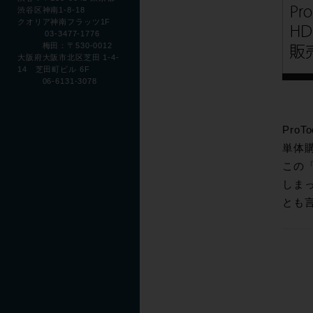
渋谷区神南1-8-18
クオリア神南フラッツ1F
03-3477-1776
梅田：〒530-0012
大阪府大阪市北区芝田 1-4-
14 芝田町ビル 6F
06-6131-3078
Pro
単体
この「
しまっ
とも言