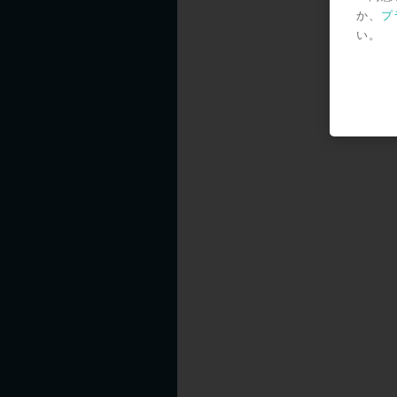
は51
か、
プ
い。
す。