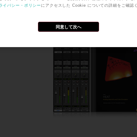
2ch、Nativeでは128chとなっており、大型のセッションを
ライバシー・ポリシー
にアクセスした Cookie についての詳細をご確認
同意して次へ