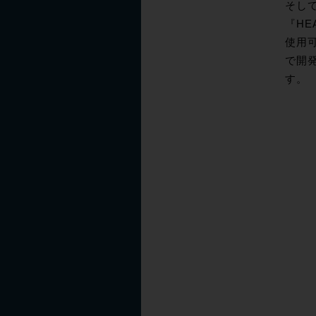
そし
『HE
使用可
で開発
す。