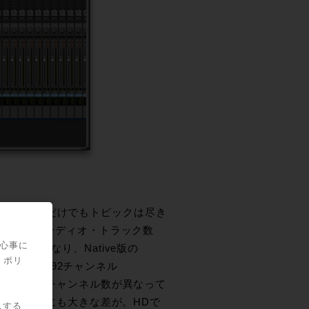
ックアップしただけでもトピックは尽き
最大同時オーディオ・トラック数
関心事に
84/192）となり、Native版の
・ポリ
なると最大192チャンネル
りこちらも大幅にチャンネル数が異なって
クの最大数にも大きな差が。HDで
スする