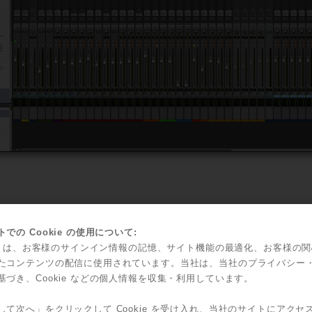
のプレミアムな機能が得られるPro Tools|HD、ざっとピ
での Cookie の使用について:
ん。まずご紹介すべきは扱えるトラック数とその入力数です。
kie は、お客様のサインイン情報の記憶、サイト機能の最適化、お客様の
96/192kHz時でHDX1の場合256/128/64（HDX3の場合は768/3
たコンテンツの配信に使用されています。当社は、当社のプライバシー
/64/32を大きく上回ります。そして、最大インプット数はHDに
基づき、Cookie などの個人情報を収集・利用しています。
Xcard1枚で最大64ch）、Nativeでは32チャンネルとな
す。また、あまり語られない部分かもしれませんがAUXトラッ
して次へ」をクリックして Cookie を受け入れ、当社のサイトにアクセ