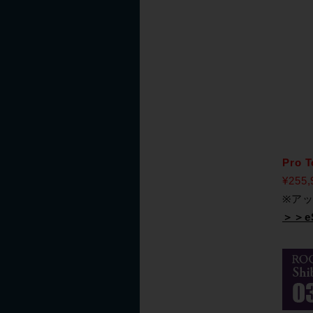
Pro T
¥255,
※アッ
＞＞e