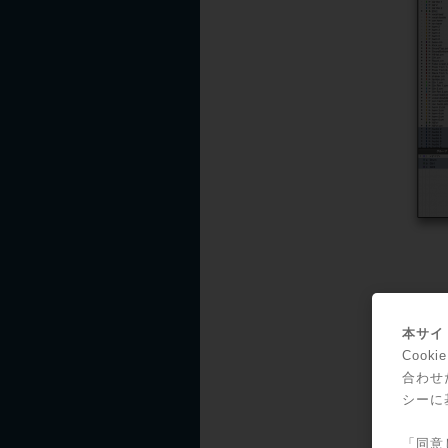
数多く
本サイト
ませ
Coo
は48/
合わせ
128
シーに
（HD
きま
「同意