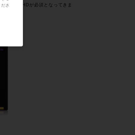
扱う際はやはりHDが必須となってきま
くださ