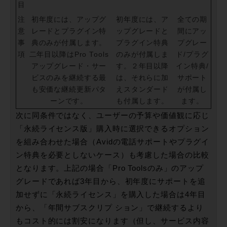
目
注
初年度には、アップグ
初年度には、ア
全ての期
意
レードとプラグイン特
ップグレードと
間にアッ
事
典のみが付属します。
プラグイン特典
プグレー
項
二年目以降はPro Tools
のみが付属しま
ド/プラグ
アップグレード・サー
す。２年目以降
イン特典/
ビスのみを継続する最
は、それらに加
サポート
も安価な継続更新パタ
えスタンダード
が付属し
ーンです。
も付属します。
ます。
次に同条件ではなく、ユーザーの予算や価値観に応じ
「永続ライセンス版」購入時に選択できるオプション
を組み合わせた場合（Avidの電話サポートやプラグイ
ン特典を必要としないケース）も考慮した場合の比較
となります。上記の場合「Pro Toolsのみ」のアップ
グレードであれば3年目から、初年度にサポートを追
加せずに「永続ライセンス」を購入した場合は4年目
から、「年間サブスクリプ ション」で継続するより
もコスト的には割安になります（但し、サービス内容