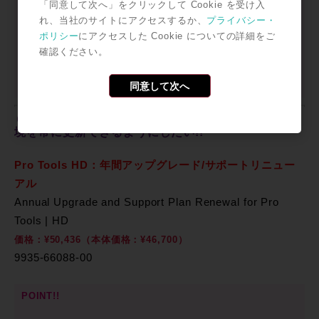
「同意して次へ」をクリックして Cookie を受け入
永続ライセンスを既にお持ちで、アップグレードの権
れ、当社のサイトにアクセスするか、
プライバシー・
利が失効している方向けの再加入プラン。こちらのラ
ポリシー
にアクセスした Cookie についての詳細をご
イセンスを購入することで最新のバージョンを入手す
確認ください。
ることが可能となります。
同意して次へ
６）Pro Tools HDを使用中、次の年も最新の制作環
境を常に更新できるようにしたい!!
Pro Tools HD：年間アップグレード/サポートリニュー
アル
Annual Upgrade and Support Plan Renewal for Pro
Tools | HD
価格：¥50,436（本体価格：¥46,700）
9935-66088-00
POINT!!