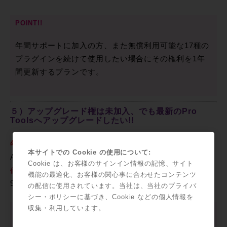
POINT!!
年間サポートに加入の方、また無償利用可能な17種の
プラグインを続けて使用したい場合にその権利を1年
間更新するプランです。
５）アップグレード権は未加入、でも最新のPro
Toolsへアップグレードしたい!!
年間アップグレード再加入プラン
本サイトでの Cookie の使用について:
Annual Upgrade Plan Reinstatement for Pro Tools
Cookie は、お客様のサインイン情報の記憶、サイト
価格：¥40,284（本体価格：¥37,300）
機能の最適化、お客様の関心事に合わせたコンテンツ
9935-66087-00
の配信に使用されています。当社は、当社のプライバ
シー・ポリシーに基づき、Cookie などの個人情報を
収集・利用しています。
POINT!!