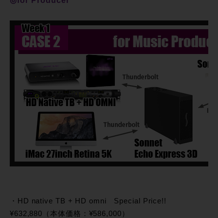
◎for Producer
・HD native TB + HD omni Special Price!!
¥632,880（本体価格：¥586,000）