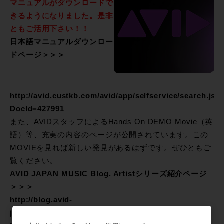
マニュアルがダウンロードで
きるようになりました。是非
ともご活用下さい！！
日本語マニュアルダウンロー
ドページ＞＞＞
http://avid.custkb.com/avid/app/selfservice/search.jsp
DocId=427991
また、AVIDスタッフによるHands On DEMO Movie（英
語）等、充実の内容のページが公開されています。この
MOVIEを見れば新しい発見があるはずです。ぜひともご
覧ください。
AVID JAPAN MUSIC Blog. Artistシリーズ紹介ページ
＞＞＞
http://blog.avid-
jp.com/avid_japan_music_blog/2011/11/avid-artist-