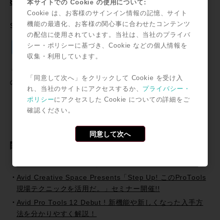
8787.html
本サイトでの Cookie の使用について:
Cookie は、お客様のサインイン情報の記憶、サイト
機能の最適化、お客様の関心事に合わせたコンテンツ
SNSで共有
の配信に使用されています。当社は、当社のプライバ
Twitter
Facebook
Line
Email
共
シー・ポリシーに基づき、Cookie などの個人情報を
収集・利用しています。
有
＊記事中に掲載されている情報は2011年12月02日時点のも
「同意して次へ」をクリックして Cookie を受け入
のです。
れ、当社のサイトにアクセスするか、
プライバシー・
ポリシー
にアクセスした Cookie についての詳細をご
確認ください。
同意して次へ
関連記事
ROCK ON PROに、集え!! THE AVIDプロモーション！
Avid Creative Space Presents「Step Up! このProTools
現場テクニックを活用だ。」セミナー開催!!
Avid Pro Tools 12 Debut ! 新機能や新しくなった入手方
法を分かりやすく解説！