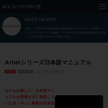
ROCK ON PRO
渋谷：〒150-0041東京都渋谷区神南1-8-18クオリア神南フラ
ッツ1F03-3477-1776梅田：〒530-0012大阪府大阪市北区芝田
1-4-14芝田町ビル6F06-6131-3078
Artistシリーズ日本語マニュアル
2011年12月02日
NEW!
Archives
なかなか新しい、日本語マニ
ュアルが登場せずに苦戦して
いた方！やっと最新の日本語