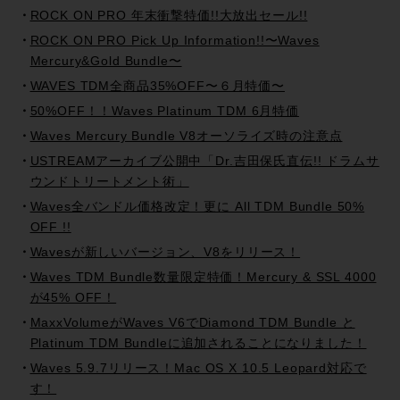
ROCK ON PRO 年末衝撃特価!!大放出セール!!
ROCK ON PRO Pick Up Information!!〜Waves
Mercury&Gold Bundle〜
WAVES TDM全商品35%OFF〜６月特価〜
50%OFF！！Waves Platinum TDM 6月特価
Waves Mercury Bundle V8オーソライズ時の注意点
USTREAMアーカイブ公開中「Dr.吉田保氏直伝!! ドラムサ
ウンドトリートメント術」
Waves全バンドル価格改定！更に All TDM Bundle 50%
OFF !!
Wavesが新しいバージョン、V8をリリース！
Waves TDM Bundle数量限定特価！Mercury & SSL 4000
が45% OFF！
MaxxVolumeがWaves V6でDiamond TDM Bundle と
Platinum TDM Bundleに追加されることになりました！
Waves 5.9.7リリース！Mac OS X 10.5 Leopard対応で
す！