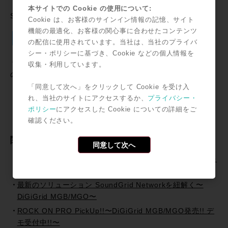
本サイトでの Cookie の使用について:
SNSで共有
Cookie は、お客様のサインイン情報の記憶、サイト
機能の最適化、お客様の関心事に合わせたコンテンツ
Twitter
Facebook
Line
Email
共
の配信に使用されています。当社は、当社のプライバ
有
シー・ポリシーに基づき、Cookie などの個人情報を
＊記事中に掲載されている情報は2000年01月22日時点のも
収集・利用しています。
のです。
「同意して次へ」をクリックして Cookie を受け入
れ、当社のサイトにアクセスするか、
プライバシー・
ポリシー
にアクセスした Cookie についての詳細をご
確認ください。
関連記事
同意して次へ
Expand HD Native !! -最新プロダクトで拡張する３つの提
案!!-
最新のソリューション SoundGrid Networkを紐解く〜
DiGiGrid MGB/MGO〜
ROCK ON PRO PickUp!!〜DiGiGrid MGB/MGO発売!! デ
モ受付中!!〜