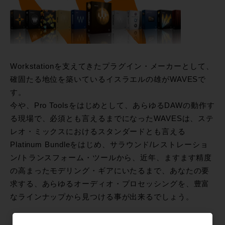
Workstationを支えてきたプラグイン・メーカーとして、
確固たる地位を築いているイスラエルの雄がWAVESで
す。
今や、Pro Toolsをはじめとして、あらゆるDAWの動作す
る現場で、必須とも言えるまでになったWAVESは、ステ
レオ・ミックスにおけるスタンダードとも言える
Platinum Bundleをはじめ、サラウンド/レストレーショ
ン/トランスフォーム・ツールから、近年、ますます精度
の高まったモデリング・ギアにいたるまで、あなたの要
求する、あらゆるオーディオ・プロセッシングを、豊富
なラインナップから見つける事が出来るでしょう。
メーカーサイトはこちら＞＞＞