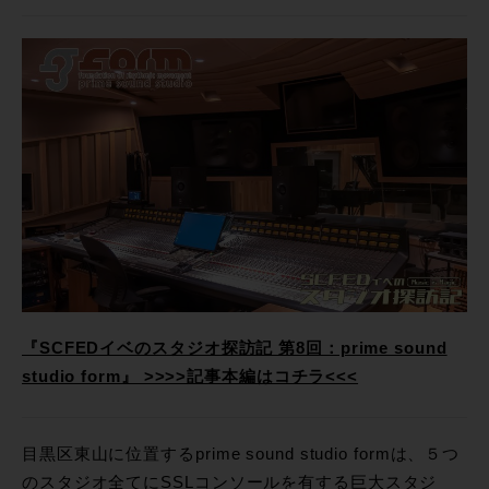
『SCFEDイベのスタジオ探訪記 第8回：prime sound
studio form』 >>>>記事本編はコチラ<<<
目黒区東山に位置するprime sound studio formは、５つ
のスタジオ全てにSSLコンソールを有する巨大スタジ