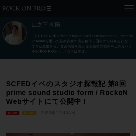
山之下 朝陽
［ROCKONPROProductSpecialistTeam/Assistant］Immersi
veAudioを用いた芸術音響作品を創作し国内外で発表を行なっ
てきた経験から、音楽表現を支える最先端の技術を広めるべく
ROCKONPROへ。メガネは伊達。
SCFEDイベのスタジオ探報記 第8回
prime sound studio form / RockoN
Webサイトにて公開中！
2023年12月04日
NEW!
NEWS