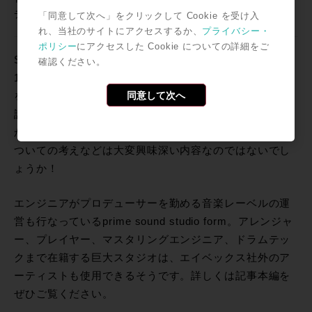
ディングエンジニア 畠山耕平氏
「同意して次へ」をクリックして Cookie を受け入
れ、当社のサイトにアクセスするか、
プライバシー・
ポリシー
にアクセスした Cookie についての詳細をご
SSL4000シリーズが7台、U-87シリーズが34本、1073が
確認ください。
18チャンネルと、複数のスタジオを運営できる量の機材
同意して次へ
を日頃から使いこなすprime sound studio formの方々が
語った機材の魅力はもちろん、機材を知るエンジニア陣
から語られるデジタルプラグインの良さ、AIミックスに
ついての考えなどは大変興味深い内容なのではないでし
ょうか！
エンジニアがプロデューサーを勤める音楽レーベルの運
営も行なっているprime sound studio form。アレンジャ
ー、プレイヤー、マスタリングエンジニア、ドラムテッ
クまで在籍する巨大スタジオは、エイベックス社外のア
ーティストも使用できるそうです。詳しくは記事本編を
ぜひご覧ください。