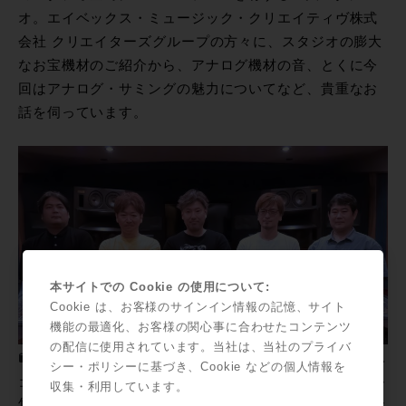
オ。エイベックス・ミュージック・クリエイティヴ株式
会社 クリエイターズグループの方々に、スタジオの膨大
なお宝機材のご紹介から、アナログ機材の音、とくに今
回はアナログ・サミングの魅力についてなど、貴重なお
話を伺っています。
本サイトでの Cookie の使用について:
Cookie は、お客様のサインイン情報の記憶、サイト
機能の最適化、お客様の関心事に合わせたコンテンツ
の配信に使用されています。当社は、当社のプライバ
写真右から、チーフテクニカルエンジニア 宇都祐彦氏、レ
シー・ポリシーに基づき、Cookie などの個人情報を
コーディングエンジニア 田中雄司氏、スタジオマネージャー
収集・利用しています。
竹森耕平氏、レコーディングエンジニア 神部秀彰氏、レコー